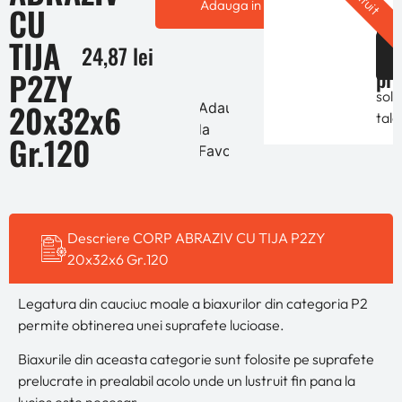
Adauga in cos
CU
per
Ofe
in
TIJA
de
24,87
lei
func
pre
P2ZY
de
solic
20x32x6
Adauga
tale
la
Gr.120
Favorite
Descriere CORP ABRAZIV CU TIJA P2ZY
20x32x6 Gr.120
Legatura din cauciuc moale a biaxurilor din categoria P2
permite obtinerea unei suprafete lucioase.
Biaxurile din aceasta categorie sunt folosite pe suprafete
prelucrate in prealabil acolo unde un lustruit fin pana la