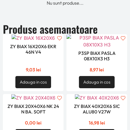
Nu sunt produse...
Produse asemanatoare
ZY BIAX 16X20X6 EKR
46N V4
P3SP BIAX PASLA
08X10X3 H3
9,03
lei
8,97
lei
Adauga in cos
Adauga in cos
ZY BIAX 20X40X6 NK 24
ZY BIAX 40X20X6 SIC
N BA. SOFT
ALU80 V27W
0,00
lei
16,98
lei