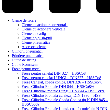
Cleme de fixare
Cleme cu actionare orizontala
Cleme cu actionare verticala
Cleme cu carlig
Cleme tip push-pull
Cleme pneumatice
Accesorii cleme
Cilindrii pneumatici
Prindere pneumatica
Cuțite de strung
Cutite Romascan
Freze pentru metal
Freze pentru canelat DIN 327 – HSSCo8
Freze pentru canelat LUNGI – DIN327 – HSSCo8
Freze Canelat, coada conica, DIN 326 – HSSCo5%
Freze Cilindro-Frontale DIN 844 – HSSCo8%
Freze Cilindro-Frontale Lungi, DIN 844 – HSSCo8%
Freza Cilindro-Frontala cu alezaj DIN 1880 – HSS
Freze Cilindro-Frontale Coada Conica tip N DIN 845 –
HSSCo5%
Freze Cilindro-Frontale Lungi, coadă conică tip N DIN