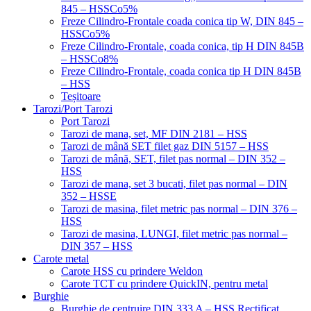
845 – HSSCo5%
Freze Cilindro-Frontale coada conica tip W, DIN 845 –
HSSCo5%
Freze Cilindro-Frontale, coada conica, tip H DIN 845B
– HSSCo8%
Freze Cilindro-Frontale, coada conica tip H DIN 845B
– HSS
Teșitoare
Tarozi/Port Tarozi
Port Tarozi
Tarozi de mana, set, MF DIN 2181 – HSS
Tarozi de mână SET filet gaz DIN 5157 – HSS
Tarozi de mână, SET, filet pas normal – DIN 352 –
HSS
Tarozi de mana, set 3 bucati, filet pas normal – DIN
352 – HSSE
Tarozi de masina, filet metric pas normal – DIN 376 –
HSS
Tarozi de masina, LUNGI, filet metric pas normal –
DIN 357 – HSS
Carote metal
Carote HSS cu prindere Weldon
Carote TCT cu prindere QuickIN, pentru metal
Burghie
Burghie de centruire DIN 333 A – HSS Rectificat