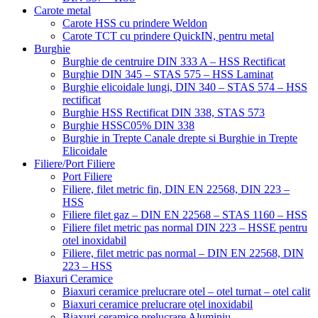
Carote metal
Carote HSS cu prindere Weldon
Carote TCT cu prindere QuickIN, pentru metal
Burghie
Burghie de centruire DIN 333 A – HSS Rectificat
Burghie DIN 345 – STAS 575 – HSS Laminat
Burghie elicoidale lungi, DIN 340 – STAS 574 – HSS
rectificat
Burghie HSS Rectificat DIN 338, STAS 573
Burghie HSSC05% DIN 338
Burghie in Trepte Canale drepte si Burghie in Trepte
Elicoidale
Filiere/Port Filiere
Port Filiere
Filiere, filet metric fin, DIN EN 22568, DIN 223 –
HSS
Filiere filet gaz – DIN EN 22568 – STAS 1160 – HSS
Filiere filet metric pas normal DIN 223 – HSSE pentru
otel inoxidabil
Filiere, filet metric pas normal – DIN EN 22568, DIN
223 – HSS
Biaxuri Ceramice
Biaxuri ceramice prelucrare otel – otel turnat – otel calit
Biaxuri ceramice prelucrare oțel inoxidabil
Biaxuri ceramice prelucrare Aluminiu