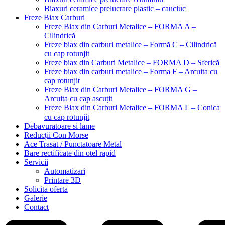
Biaxuri ceramice prelucrare plastic – cauciuc
Freze Biax Carburi
Freze Biax din Carburi Metalice – FORMA A –
Cilindrică
Freze biax din carburi metalice – Formă C – Cilindrică
cu cap rotunjit
Freze biax din Carburi Metalice – FORMA D – Sferică
Freze biax din carburi metalice – Forma F – Arcuita cu
cap rotunjit
Freze Biax din Carburi Metalice – FORMA G –
Arcuita cu cap ascuțit
Freze Biax din Carburi Metalice – FORMA L – Conica
cu cap rotunjit
Debavuratoare si lame
Reducții Con Morse
Ace Trasat / Punctatoare Metal
Bare rectificate din otel rapid
Servicii
Automatizari
Printare 3D
Solicita oferta
Galerie
Contact