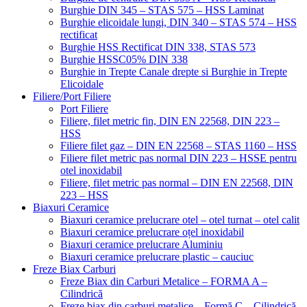
Burghie DIN 345 – STAS 575 – HSS Laminat
Burghie elicoidale lungi, DIN 340 – STAS 574 – HSS
rectificat
Burghie HSS Rectificat DIN 338, STAS 573
Burghie HSSC05% DIN 338
Burghie in Trepte Canale drepte si Burghie in Trepte
Elicoidale
Filiere/Port Filiere
Port Filiere
Filiere, filet metric fin, DIN EN 22568, DIN 223 –
HSS
Filiere filet gaz – DIN EN 22568 – STAS 1160 – HSS
Filiere filet metric pas normal DIN 223 – HSSE pentru
otel inoxidabil
Filiere, filet metric pas normal – DIN EN 22568, DIN
223 – HSS
Biaxuri Ceramice
Biaxuri ceramice prelucrare otel – otel turnat – otel calit
Biaxuri ceramice prelucrare oțel inoxidabil
Biaxuri ceramice prelucrare Aluminiu
Biaxuri ceramice prelucrare plastic – cauciuc
Freze Biax Carburi
Freze Biax din Carburi Metalice – FORMA A –
Cilindrică
Freze biax din carburi metalice – Formă C – Cilindrică