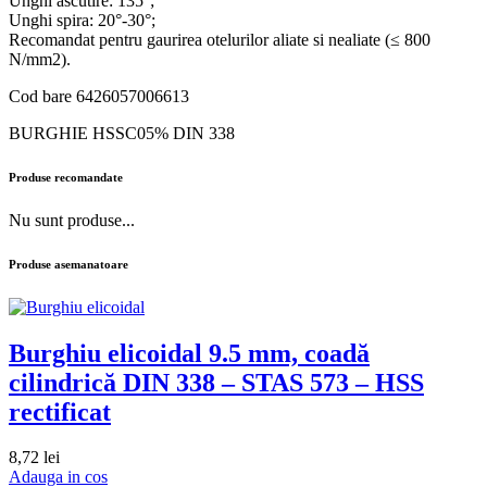
Unghi ascutire: 135°;
Unghi spira: 20°-30°;
Recomandat pentru gaurirea otelurilor aliate si nealiate (≤ 800
N/mm2).
Cod bare 6426057006613
BURGHIE HSSC05% DIN 338
Produse recomandate
Nu sunt produse...
Produse asemanatoare
Burghiu elicoidal 9.5 mm, coadă
cilindrică DIN 338 – STAS 573 – HSS
rectificat
8,72
lei
Adauga in cos