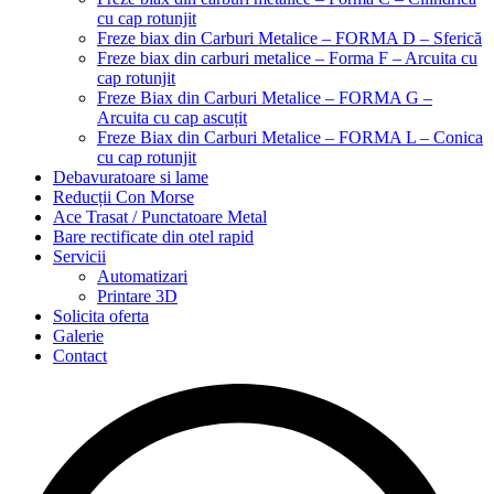
cu cap rotunjit
Freze biax din Carburi Metalice – FORMA D – Sferică
Freze biax din carburi metalice – Forma F – Arcuita cu
cap rotunjit
Freze Biax din Carburi Metalice – FORMA G –
Arcuita cu cap ascuțit
Freze Biax din Carburi Metalice – FORMA L – Conica
cu cap rotunjit
Debavuratoare si lame
Reducții Con Morse
Ace Trasat / Punctatoare Metal
Bare rectificate din otel rapid
Servicii
Automatizari
Printare 3D
Solicita oferta
Galerie
Contact