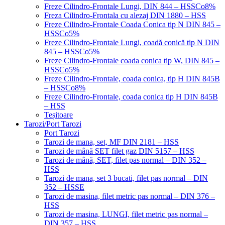
Freze Cilindro-Frontale Lungi, DIN 844 – HSSCo8%
Freza Cilindro-Frontala cu alezaj DIN 1880 – HSS
Freze Cilindro-Frontale Coada Conica tip N DIN 845 –
HSSCo5%
Freze Cilindro-Frontale Lungi, coadă conică tip N DIN
845 – HSSCo5%
Freze Cilindro-Frontale coada conica tip W, DIN 845 –
HSSCo5%
Freze Cilindro-Frontale, coada conica, tip H DIN 845B
– HSSCo8%
Freze Cilindro-Frontale, coada conica tip H DIN 845B
– HSS
Teșitoare
Tarozi/Port Tarozi
Port Tarozi
Tarozi de mana, set, MF DIN 2181 – HSS
Tarozi de mână SET filet gaz DIN 5157 – HSS
Tarozi de mână, SET, filet pas normal – DIN 352 –
HSS
Tarozi de mana, set 3 bucati, filet pas normal – DIN
352 – HSSE
Tarozi de masina, filet metric pas normal – DIN 376 –
HSS
Tarozi de masina, LUNGI, filet metric pas normal –
DIN 357 – HSS