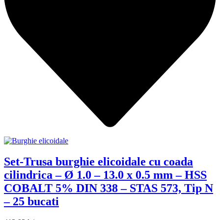
Set-Trusa burghie elicoidale cu coada
cilindrica – Ø 1.0 – 13.0 x 0.5 mm – HSS
COBALT 5% DIN 338 – STAS 573, Tip N
– 25 bucati