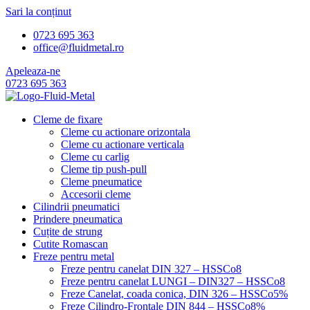
Sari la conținut
0723 695 363
office@fluidmetal.ro
Apeleaza-ne
0723 695 363
Cleme de fixare
Cleme cu actionare orizontala
Cleme cu actionare verticala
Cleme cu carlig
Cleme tip push-pull
Cleme pneumatice
Accesorii cleme
Cilindrii pneumatici
Prindere pneumatica
Cuțite de strung
Cutite Romascan
Freze pentru metal
Freze pentru canelat DIN 327 – HSSCo8
Freze pentru canelat LUNGI – DIN327 – HSSCo8
Freze Canelat, coada conica, DIN 326 – HSSCo5%
Freze Cilindro-Frontale DIN 844 – HSSCo8%