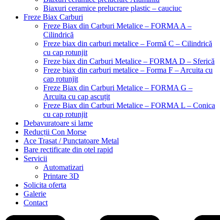
Biaxuri ceramice prelucrare plastic – cauciuc
Freze Biax Carburi
Freze Biax din Carburi Metalice – FORMA A –
Cilindrică
Freze biax din carburi metalice – Formă C – Cilindrică
cu cap rotunjit
Freze biax din Carburi Metalice – FORMA D – Sferică
Freze biax din carburi metalice – Forma F – Arcuita cu
cap rotunjit
Freze Biax din Carburi Metalice – FORMA G –
Arcuita cu cap ascuțit
Freze Biax din Carburi Metalice – FORMA L – Conica
cu cap rotunjit
Debavuratoare si lame
Reducții Con Morse
Ace Trasat / Punctatoare Metal
Bare rectificate din otel rapid
Servicii
Automatizari
Printare 3D
Solicita oferta
Galerie
Contact