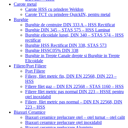
Carote metal
Carote HSS cu prindere Weldon
Carote TCT cu prindere QuickIN, pentru metal
Burghie
Burghie de centruire DIN 333 A – HSS Rectificat
Burghie DIN 345 – STAS 575 – HSS Laminat
Burghie elicoidale lungi, DIN 340 – STAS 574 – HSS
rectificat
Burghie HSS Rectificat DIN 338, STAS 573
Burghie HSSC05% DIN 338
Burghie in Trepte Canale drepte si Burghie in Trepte
Elicoidale
Filiere/Port Filiere
Port Filiere
Filiere, filet metric fin, DIN EN 22568, DIN 223 –
HSS
Filiere filet gaz – DIN EN 22568 – STAS 1160 – HSS
Filiere filet metric pas normal DIN 223 – HSSE pentru
otel inoxidabil
Filiere, filet metric pas normal – DIN EN 22568, DIN
223 – HSS
Biaxuri Ceramice
Biaxuri ceramice prelucrare otel – otel turnat – otel calit
Biaxuri ceramice prelucrare oțel inoxidabil
Biaxuri ceramice prelucrare Aluminiu