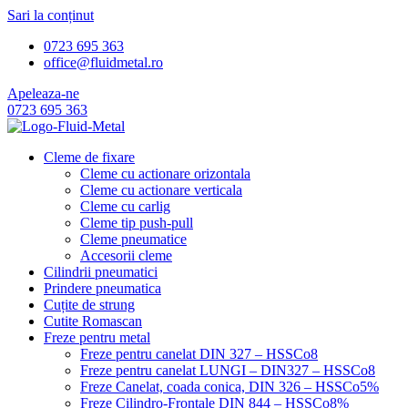
Sari la conținut
0723 695 363
office@fluidmetal.ro
Apeleaza-ne
0723 695 363
Cleme de fixare
Cleme cu actionare orizontala
Cleme cu actionare verticala
Cleme cu carlig
Cleme tip push-pull
Cleme pneumatice
Accesorii cleme
Cilindrii pneumatici
Prindere pneumatica
Cuțite de strung
Cutite Romascan
Freze pentru metal
Freze pentru canelat DIN 327 – HSSCo8
Freze pentru canelat LUNGI – DIN327 – HSSCo8
Freze Canelat, coada conica, DIN 326 – HSSCo5%
Freze Cilindro-Frontale DIN 844 – HSSCo8%