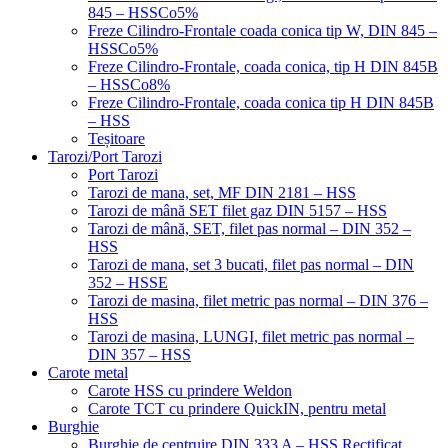
845 – HSSCo5%
Freze Cilindro-Frontale coada conica tip W, DIN 845 –
HSSCo5%
Freze Cilindro-Frontale, coada conica, tip H DIN 845B
– HSSCo8%
Freze Cilindro-Frontale, coada conica tip H DIN 845B
– HSS
Teșitoare
Tarozi/Port Tarozi
Port Tarozi
Tarozi de mana, set, MF DIN 2181 – HSS
Tarozi de mână SET filet gaz DIN 5157 – HSS
Tarozi de mână, SET, filet pas normal – DIN 352 –
HSS
Tarozi de mana, set 3 bucati, filet pas normal – DIN
352 – HSSE
Tarozi de masina, filet metric pas normal – DIN 376 –
HSS
Tarozi de masina, LUNGI, filet metric pas normal –
DIN 357 – HSS
Carote metal
Carote HSS cu prindere Weldon
Carote TCT cu prindere QuickIN, pentru metal
Burghie
Burghie de centruire DIN 333 A – HSS Rectificat