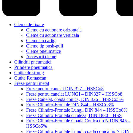
Cleme de fixare
Cleme cu actionare orizontala
Cleme cu actionare verticala
Cleme cu carlig
Cleme tip push-pull
Cleme pneumatice
Accesorii cleme
Cilindrii pneumatici
Prindere pneumatica
Cuțite de strung
Cutite Romascan
Freze pentru metal
Freze pentru canelat DIN 327 – HSSCo8
Freze pentru canelat LUNGI – DIN327 – HSSCo8
Freze Canelat, coada conica, DIN 326 – HSSCo5%
Freze Cilindro-Frontale DIN 844 – HSSCo8%
Freze Cilindro-Frontale Lungi, DIN 844 – HSSCo8%
Freza Cilindro-Frontala cu alezaj DIN 1880 – HSS
Freze Cilindro-Frontale Coada Conica tip N DIN 845 –
HSSCo5%
Freze Cilindro-Frontale Lungi, coadă conică tip N DIN