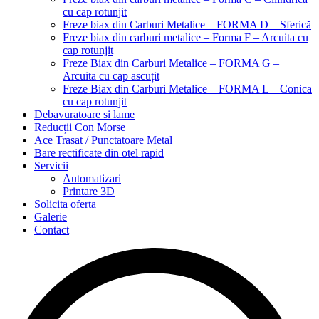
cu cap rotunjit
Freze biax din Carburi Metalice – FORMA D – Sferică
Freze biax din carburi metalice – Forma F – Arcuita cu
cap rotunjit
Freze Biax din Carburi Metalice – FORMA G –
Arcuita cu cap ascuțit
Freze Biax din Carburi Metalice – FORMA L – Conica
cu cap rotunjit
Debavuratoare si lame
Reducții Con Morse
Ace Trasat / Punctatoare Metal
Bare rectificate din otel rapid
Servicii
Automatizari
Printare 3D
Solicita oferta
Galerie
Contact