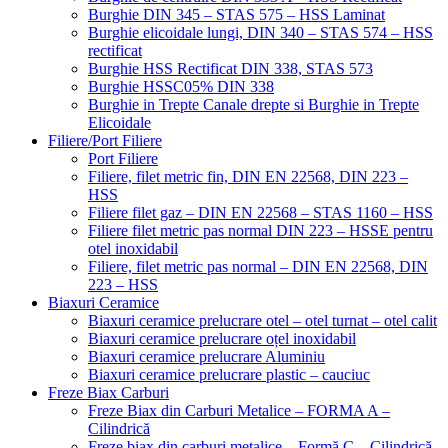
Burghie DIN 345 – STAS 575 – HSS Laminat
Burghie elicoidale lungi, DIN 340 – STAS 574 – HSS
rectificat
Burghie HSS Rectificat DIN 338, STAS 573
Burghie HSSC05% DIN 338
Burghie in Trepte Canale drepte si Burghie in Trepte
Elicoidale
Filiere/Port Filiere
Port Filiere
Filiere, filet metric fin, DIN EN 22568, DIN 223 –
HSS
Filiere filet gaz – DIN EN 22568 – STAS 1160 – HSS
Filiere filet metric pas normal DIN 223 – HSSE pentru
otel inoxidabil
Filiere, filet metric pas normal – DIN EN 22568, DIN
223 – HSS
Biaxuri Ceramice
Biaxuri ceramice prelucrare otel – otel turnat – otel calit
Biaxuri ceramice prelucrare oțel inoxidabil
Biaxuri ceramice prelucrare Aluminiu
Biaxuri ceramice prelucrare plastic – cauciuc
Freze Biax Carburi
Freze Biax din Carburi Metalice – FORMA A –
Cilindrică
Freze biax din carburi metalice – Formă C – Cilindrică