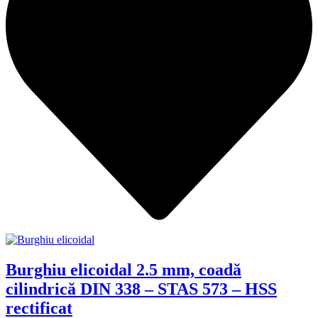
Burghiu elicoidal 2.5 mm, coadă
cilindrică DIN 338 – STAS 573 – HSS
rectificat