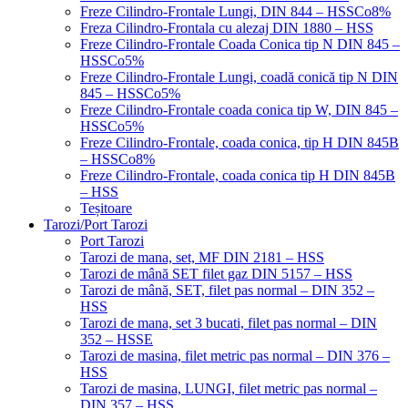
Freze Cilindro-Frontale Lungi, DIN 844 – HSSCo8%
Freza Cilindro-Frontala cu alezaj DIN 1880 – HSS
Freze Cilindro-Frontale Coada Conica tip N DIN 845 –
HSSCo5%
Freze Cilindro-Frontale Lungi, coadă conică tip N DIN
845 – HSSCo5%
Freze Cilindro-Frontale coada conica tip W, DIN 845 –
HSSCo5%
Freze Cilindro-Frontale, coada conica, tip H DIN 845B
– HSSCo8%
Freze Cilindro-Frontale, coada conica tip H DIN 845B
– HSS
Teșitoare
Tarozi/Port Tarozi
Port Tarozi
Tarozi de mana, set, MF DIN 2181 – HSS
Tarozi de mână SET filet gaz DIN 5157 – HSS
Tarozi de mână, SET, filet pas normal – DIN 352 –
HSS
Tarozi de mana, set 3 bucati, filet pas normal – DIN
352 – HSSE
Tarozi de masina, filet metric pas normal – DIN 376 –
HSS
Tarozi de masina, LUNGI, filet metric pas normal –
DIN 357 – HSS