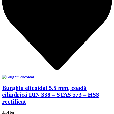
Burghiu elicoidal 5.5 mm, coadă
cilindrică DIN 338 – STAS 573 – HSS
rectificat
3,14
lei