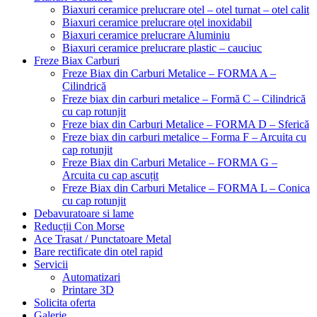
Biaxuri ceramice prelucrare otel – otel turnat – otel calit
Biaxuri ceramice prelucrare oțel inoxidabil
Biaxuri ceramice prelucrare Aluminiu
Biaxuri ceramice prelucrare plastic – cauciuc
Freze Biax Carburi
Freze Biax din Carburi Metalice – FORMA A –
Cilindrică
Freze biax din carburi metalice – Formă C – Cilindrică
cu cap rotunjit
Freze biax din Carburi Metalice – FORMA D – Sferică
Freze biax din carburi metalice – Forma F – Arcuita cu
cap rotunjit
Freze Biax din Carburi Metalice – FORMA G –
Arcuita cu cap ascuțit
Freze Biax din Carburi Metalice – FORMA L – Conica
cu cap rotunjit
Debavuratoare si lame
Reducții Con Morse
Ace Trasat / Punctatoare Metal
Bare rectificate din otel rapid
Servicii
Automatizari
Printare 3D
Solicita oferta
Galerie