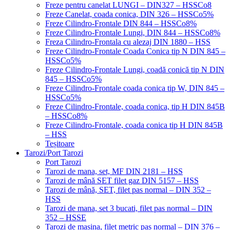
Freze pentru canelat LUNGI – DIN327 – HSSCo8
Freze Canelat, coada conica, DIN 326 – HSSCo5%
Freze Cilindro-Frontale DIN 844 – HSSCo8%
Freze Cilindro-Frontale Lungi, DIN 844 – HSSCo8%
Freza Cilindro-Frontala cu alezaj DIN 1880 – HSS
Freze Cilindro-Frontale Coada Conica tip N DIN 845 –
HSSCo5%
Freze Cilindro-Frontale Lungi, coadă conică tip N DIN
845 – HSSCo5%
Freze Cilindro-Frontale coada conica tip W, DIN 845 –
HSSCo5%
Freze Cilindro-Frontale, coada conica, tip H DIN 845B
– HSSCo8%
Freze Cilindro-Frontale, coada conica tip H DIN 845B
– HSS
Teșitoare
Tarozi/Port Tarozi
Port Tarozi
Tarozi de mana, set, MF DIN 2181 – HSS
Tarozi de mână SET filet gaz DIN 5157 – HSS
Tarozi de mână, SET, filet pas normal – DIN 352 –
HSS
Tarozi de mana, set 3 bucati, filet pas normal – DIN
352 – HSSE
Tarozi de masina, filet metric pas normal – DIN 376 –