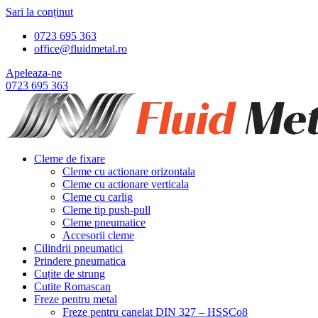
Sari la conținut
0723 695 363
office@fluidmetal.ro
Apeleaza-ne
0723 695 363
Cleme de fixare
Cleme cu actionare orizontala
Cleme cu actionare verticala
Cleme cu carlig
Cleme tip push-pull
Cleme pneumatice
Accesorii cleme
Cilindrii pneumatici
Prindere pneumatica
Cuțite de strung
Cutite Romascan
Freze pentru metal
Freze pentru canelat DIN 327 – HSSCo8