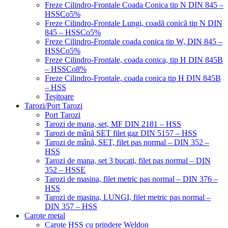
Freze Cilindro-Frontale Coada Conica tip N DIN 845 –
HSSCo5%
Freze Cilindro-Frontale Lungi, coadă conică tip N DIN
845 – HSSCo5%
Freze Cilindro-Frontale coada conica tip W, DIN 845 –
HSSCo5%
Freze Cilindro-Frontale, coada conica, tip H DIN 845B
– HSSCo8%
Freze Cilindro-Frontale, coada conica tip H DIN 845B
– HSS
Teșitoare
Tarozi/Port Tarozi
Port Tarozi
Tarozi de mana, set, MF DIN 2181 – HSS
Tarozi de mână SET filet gaz DIN 5157 – HSS
Tarozi de mână, SET, filet pas normal – DIN 352 –
HSS
Tarozi de mana, set 3 bucati, filet pas normal – DIN
352 – HSSE
Tarozi de masina, filet metric pas normal – DIN 376 –
HSS
Tarozi de masina, LUNGI, filet metric pas normal –
DIN 357 – HSS
Carote metal
Carote HSS cu prindere Weldon