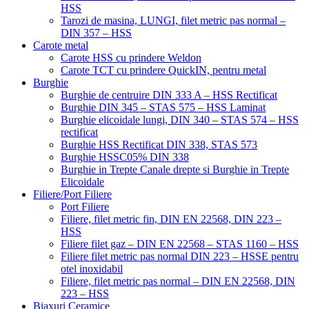
HSS
Tarozi de masina, LUNGI, filet metric pas normal –
DIN 357 – HSS
Carote metal
Carote HSS cu prindere Weldon
Carote TCT cu prindere QuickIN, pentru metal
Burghie
Burghie de centruire DIN 333 A – HSS Rectificat
Burghie DIN 345 – STAS 575 – HSS Laminat
Burghie elicoidale lungi, DIN 340 – STAS 574 – HSS
rectificat
Burghie HSS Rectificat DIN 338, STAS 573
Burghie HSSC05% DIN 338
Burghie in Trepte Canale drepte si Burghie in Trepte
Elicoidale
Filiere/Port Filiere
Port Filiere
Filiere, filet metric fin, DIN EN 22568, DIN 223 –
HSS
Filiere filet gaz – DIN EN 22568 – STAS 1160 – HSS
Filiere filet metric pas normal DIN 223 – HSSE pentru
otel inoxidabil
Filiere, filet metric pas normal – DIN EN 22568, DIN
223 – HSS
Biaxuri Ceramice