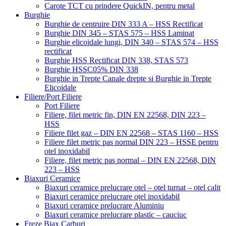
Carote TCT cu prindere QuickIN, pentru metal
Burghie
Burghie de centruire DIN 333 A – HSS Rectificat
Burghie DIN 345 – STAS 575 – HSS Laminat
Burghie elicoidale lungi, DIN 340 – STAS 574 – HSS
rectificat
Burghie HSS Rectificat DIN 338, STAS 573
Burghie HSSC05% DIN 338
Burghie in Trepte Canale drepte si Burghie in Trepte
Elicoidale
Filiere/Port Filiere
Port Filiere
Filiere, filet metric fin, DIN EN 22568, DIN 223 –
HSS
Filiere filet gaz – DIN EN 22568 – STAS 1160 – HSS
Filiere filet metric pas normal DIN 223 – HSSE pentru
otel inoxidabil
Filiere, filet metric pas normal – DIN EN 22568, DIN
223 – HSS
Biaxuri Ceramice
Biaxuri ceramice prelucrare otel – otel turnat – otel calit
Biaxuri ceramice prelucrare oțel inoxidabil
Biaxuri ceramice prelucrare Aluminiu
Biaxuri ceramice prelucrare plastic – cauciuc
Freze Biax Carburi