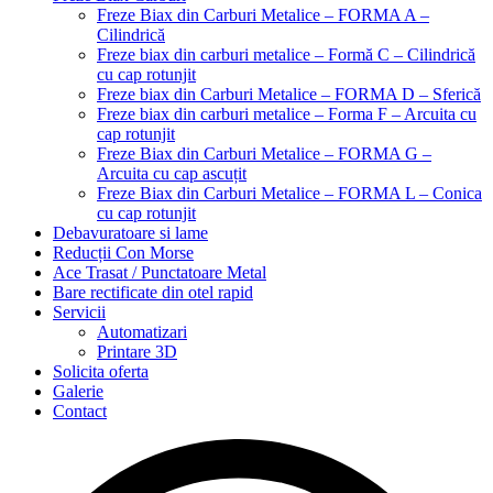
Freze Biax din Carburi Metalice – FORMA A –
Cilindrică
Freze biax din carburi metalice – Formă C – Cilindrică
cu cap rotunjit
Freze biax din Carburi Metalice – FORMA D – Sferică
Freze biax din carburi metalice – Forma F – Arcuita cu
cap rotunjit
Freze Biax din Carburi Metalice – FORMA G –
Arcuita cu cap ascuțit
Freze Biax din Carburi Metalice – FORMA L – Conica
cu cap rotunjit
Debavuratoare si lame
Reducții Con Morse
Ace Trasat / Punctatoare Metal
Bare rectificate din otel rapid
Servicii
Automatizari
Printare 3D
Solicita oferta
Galerie
Contact