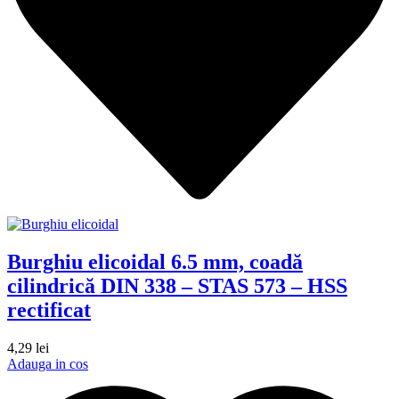
Burghiu elicoidal 6.5 mm, coadă
cilindrică DIN 338 – STAS 573 – HSS
rectificat
4,29
lei
Adauga in cos