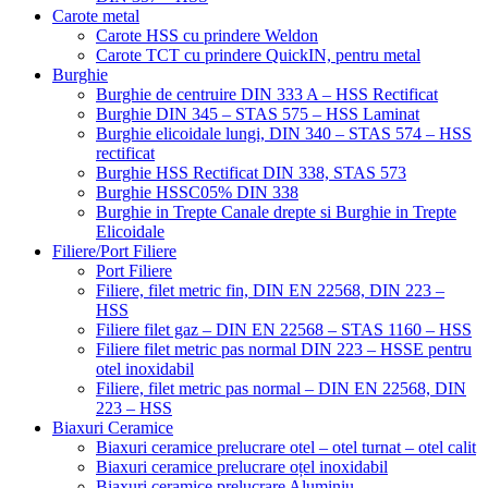
Carote metal
Carote HSS cu prindere Weldon
Carote TCT cu prindere QuickIN, pentru metal
Burghie
Burghie de centruire DIN 333 A – HSS Rectificat
Burghie DIN 345 – STAS 575 – HSS Laminat
Burghie elicoidale lungi, DIN 340 – STAS 574 – HSS
rectificat
Burghie HSS Rectificat DIN 338, STAS 573
Burghie HSSC05% DIN 338
Burghie in Trepte Canale drepte si Burghie in Trepte
Elicoidale
Filiere/Port Filiere
Port Filiere
Filiere, filet metric fin, DIN EN 22568, DIN 223 –
HSS
Filiere filet gaz – DIN EN 22568 – STAS 1160 – HSS
Filiere filet metric pas normal DIN 223 – HSSE pentru
otel inoxidabil
Filiere, filet metric pas normal – DIN EN 22568, DIN
223 – HSS
Biaxuri Ceramice
Biaxuri ceramice prelucrare otel – otel turnat – otel calit
Biaxuri ceramice prelucrare oțel inoxidabil
Biaxuri ceramice prelucrare Aluminiu