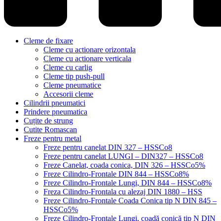
Cleme de fixare
Cleme cu actionare orizontala
Cleme cu actionare verticala
Cleme cu carlig
Cleme tip push-pull
Cleme pneumatice
Accesorii cleme
Cilindrii pneumatici
Prindere pneumatica
Cuțite de strung
Cutite Romascan
Freze pentru metal
Freze pentru canelat DIN 327 – HSSCo8
Freze pentru canelat LUNGI – DIN327 – HSSCo8
Freze Canelat, coada conica, DIN 326 – HSSCo5%
Freze Cilindro-Frontale DIN 844 – HSSCo8%
Freze Cilindro-Frontale Lungi, DIN 844 – HSSCo8%
Freza Cilindro-Frontala cu alezaj DIN 1880 – HSS
Freze Cilindro-Frontale Coada Conica tip N DIN 845 –
HSSCo5%
Freze Cilindro-Frontale Lungi, coadă conică tip N DIN