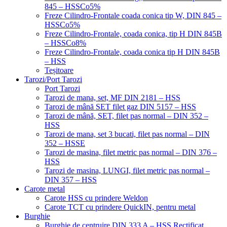
845 – HSSCo5%
Freze Cilindro-Frontale coada conica tip W, DIN 845 –
HSSCo5%
Freze Cilindro-Frontale, coada conica, tip H DIN 845B
– HSSCo8%
Freze Cilindro-Frontale, coada conica tip H DIN 845B
– HSS
Teșitoare
Tarozi/Port Tarozi
Port Tarozi
Tarozi de mana, set, MF DIN 2181 – HSS
Tarozi de mână SET filet gaz DIN 5157 – HSS
Tarozi de mână, SET, filet pas normal – DIN 352 –
HSS
Tarozi de mana, set 3 bucati, filet pas normal – DIN
352 – HSSE
Tarozi de masina, filet metric pas normal – DIN 376 –
HSS
Tarozi de masina, LUNGI, filet metric pas normal –
DIN 357 – HSS
Carote metal
Carote HSS cu prindere Weldon
Carote TCT cu prindere QuickIN, pentru metal
Burghie
Burghie de centruire DIN 333 A – HSS Rectificat