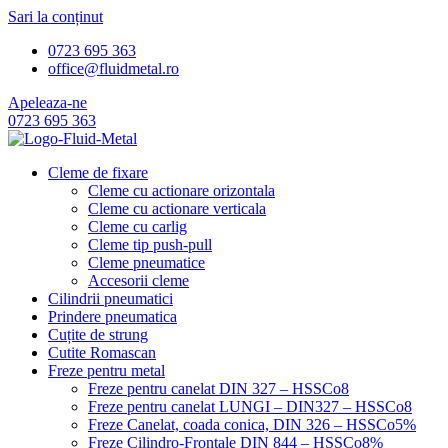
Sari la conținut
0723 695 363
office@fluidmetal.ro
Apeleaza-ne
0723 695 363
Cleme de fixare
Cleme cu actionare orizontala
Cleme cu actionare verticala
Cleme cu carlig
Cleme tip push-pull
Cleme pneumatice
Accesorii cleme
Cilindrii pneumatici
Prindere pneumatica
Cuțite de strung
Cutite Romascan
Freze pentru metal
Freze pentru canelat DIN 327 – HSSCo8
Freze pentru canelat LUNGI – DIN327 – HSSCo8
Freze Canelat, coada conica, DIN 326 – HSSCo5%
Freze Cilindro-Frontale DIN 844 – HSSCo8%