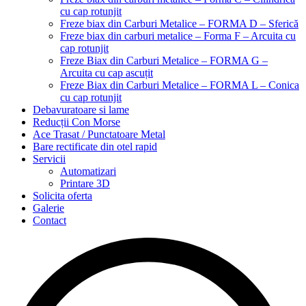
cu cap rotunjit
Freze biax din Carburi Metalice – FORMA D – Sferică
Freze biax din carburi metalice – Forma F – Arcuita cu
cap rotunjit
Freze Biax din Carburi Metalice – FORMA G –
Arcuita cu cap ascuțit
Freze Biax din Carburi Metalice – FORMA L – Conica
cu cap rotunjit
Debavuratoare si lame
Reducții Con Morse
Ace Trasat / Punctatoare Metal
Bare rectificate din otel rapid
Servicii
Automatizari
Printare 3D
Solicita oferta
Galerie
Contact