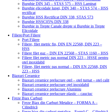
Burghie DIN 345 – STAS 575 – HSS Laminat
Burghie elicoidale lungi, DIN 340 – STAS 574 – HSS
rectificat
Burghie HSS Rectificat DIN 338, STAS 573
Burghie HSSC05% DIN 338
Burghie in Trepte Canale drepte si Burghie in Trepte
Elicoidale
Filiere/Port Filiere
Port Filiere
Filiere, filet metric fin, DIN EN 22568, DIN 223 –
HSS
Filiere filet gaz – DIN EN 22568 – STAS 1160 – HSS
Filiere filet metric pas normal DIN 223 – HSSE pentru
otel inoxidabil
Filiere, filet metric pas normal – DIN EN 22568, DIN
223 – HSS
Biaxuri Ceramice
Biaxuri ceramice prelucrare otel – otel turnat – otel calit
Biaxuri ceramice prelucrare oțel inoxidabil
Biaxuri ceramice prelucrare Aluminiu
Biaxuri ceramice prelucrare plastic – cauciuc
Freze Biax Carburi
Freze Biax din Carburi Metalice – FORMA A –
Cilindrică
Freze biax din carburi metalice – Formă C – Cilindrică