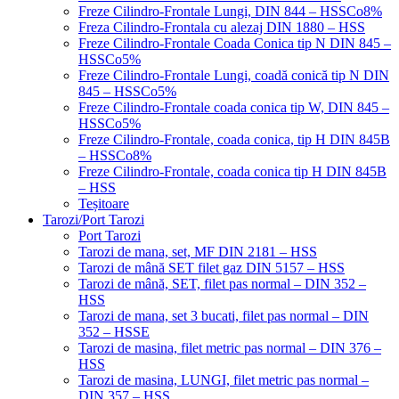
Freze Cilindro-Frontale Lungi, DIN 844 – HSSCo8%
Freza Cilindro-Frontala cu alezaj DIN 1880 – HSS
Freze Cilindro-Frontale Coada Conica tip N DIN 845 –
HSSCo5%
Freze Cilindro-Frontale Lungi, coadă conică tip N DIN
845 – HSSCo5%
Freze Cilindro-Frontale coada conica tip W, DIN 845 –
HSSCo5%
Freze Cilindro-Frontale, coada conica, tip H DIN 845B
– HSSCo8%
Freze Cilindro-Frontale, coada conica tip H DIN 845B
– HSS
Teșitoare
Tarozi/Port Tarozi
Port Tarozi
Tarozi de mana, set, MF DIN 2181 – HSS
Tarozi de mână SET filet gaz DIN 5157 – HSS
Tarozi de mână, SET, filet pas normal – DIN 352 –
HSS
Tarozi de mana, set 3 bucati, filet pas normal – DIN
352 – HSSE
Tarozi de masina, filet metric pas normal – DIN 376 –
HSS
Tarozi de masina, LUNGI, filet metric pas normal –
DIN 357 – HSS