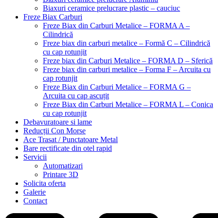
Biaxuri ceramice prelucrare plastic – cauciuc
Freze Biax Carburi
Freze Biax din Carburi Metalice – FORMA A –
Cilindrică
Freze biax din carburi metalice – Formă C – Cilindrică
cu cap rotunjit
Freze biax din Carburi Metalice – FORMA D – Sferică
Freze biax din carburi metalice – Forma F – Arcuita cu
cap rotunjit
Freze Biax din Carburi Metalice – FORMA G –
Arcuita cu cap ascuțit
Freze Biax din Carburi Metalice – FORMA L – Conica
cu cap rotunjit
Debavuratoare si lame
Reducții Con Morse
Ace Trasat / Punctatoare Metal
Bare rectificate din otel rapid
Servicii
Automatizari
Printare 3D
Solicita oferta
Galerie
Contact