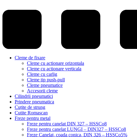
Cleme de fixare
Cleme cu actionare orizontala
Cleme cu actionare verticala
Cleme cu carlig
Cleme tip push-pull
Cleme pneumatice
Accesorii cleme
Cilindrii pneumatici
Prindere pneumatica
Cuțite de strung
Cutite Romascan
Freze pentru metal
Freze pentru canelat DIN 327 – HSSCo8
Freze pentru canelat LUNGI – DIN327 – HSSCo8
Freze Canelat, coada conica, DIN 326 – HSSCo5%