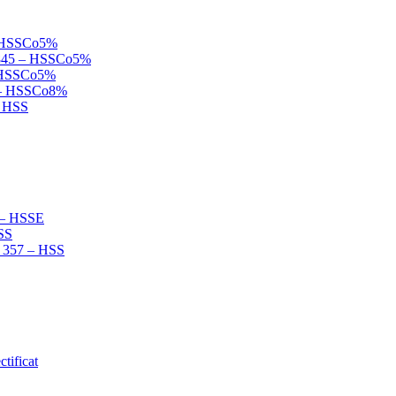
 – HSSCo5%
N 845 – HSSCo5%
 – HSSCo5%
B – HSSCo8%
– HSS
2 – HSSE
HSS
N 357 – HSS
tificat