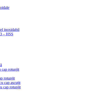
coidale
el inoxidabil
223 – HSS
că
 cap rotunjit
p rotunjit
u cap ascuțit
 cap rotunjit