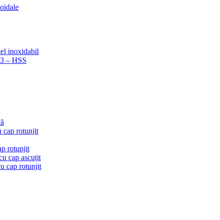
coidale
el inoxidabil
223 – HSS
că
 cap rotunjit
p rotunjit
u cap ascuțit
 cap rotunjit