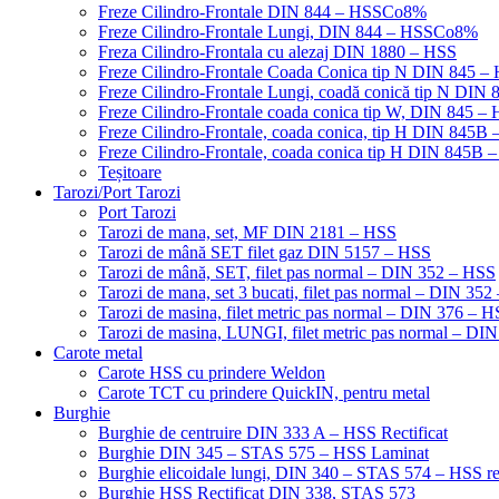
Freze Cilindro-Frontale DIN 844 – HSSCo8%
Freze Cilindro-Frontale Lungi, DIN 844 – HSSCo8%
Freza Cilindro-Frontala cu alezaj DIN 1880 – HSS
Freze Cilindro-Frontale Coada Conica tip N DIN 845
Freze Cilindro-Frontale Lungi, coadă conică tip N DI
Freze Cilindro-Frontale coada conica tip W, DIN 845
Freze Cilindro-Frontale, coada conica, tip H DIN 845
Freze Cilindro-Frontale, coada conica tip H DIN 845B 
Teșitoare
Tarozi/Port Tarozi
Port Tarozi
Tarozi de mana, set, MF DIN 2181 – HSS
Tarozi de mână SET filet gaz DIN 5157 – HSS
Tarozi de mână, SET, filet pas normal – DIN 352 – HSS
Tarozi de mana, set 3 bucati, filet pas normal – DIN 35
Tarozi de masina, filet metric pas normal – DIN 376 – 
Tarozi de masina, LUNGI, filet metric pas normal – DI
Carote metal
Carote HSS cu prindere Weldon
Carote TCT cu prindere QuickIN, pentru metal
Burghie
Burghie de centruire DIN 333 A – HSS Rectificat
Burghie DIN 345 – STAS 575 – HSS Laminat
Burghie elicoidale lungi, DIN 340 – STAS 574 – HSS rec
Burghie HSS Rectificat DIN 338, STAS 573