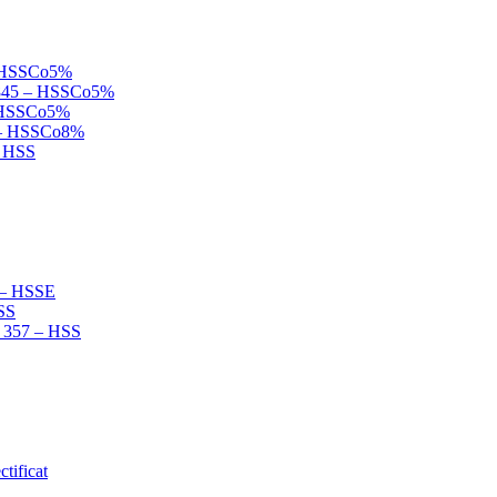
 – HSSCo5%
N 845 – HSSCo5%
 – HSSCo5%
B – HSSCo8%
– HSS
2 – HSSE
HSS
N 357 – HSS
tificat