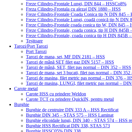
Freze Cilindro-Frontale Lungi, DIN 844 – HSSCo8%
Freza Cilindro-Frontala cu alezaj DIN 1880 – HSS
Freze Cilindro-Frontale Coada Conica tip N DIN 845
Freze Cilindro-Frontale Lungi, coadă conică tip N DI
Freze Cilindro-Frontale coada conica tip W, DIN 845
Freze Cilindro-Frontale, coada conica, tip H DIN 845
Freze Cilindro-Frontale, coada conica tip H DIN 845B 
Teșitoare
Tarozi/Port Tarozi
Port Tarozi
Tarozi de mana, set, MF DIN 2181 – HSS
Tarozi de mână SET filet gaz DIN 5157 – HSS
Tarozi de mână, SET, filet pas normal – DIN 352 – HSS
Tarozi de mana, set 3 bucati, filet pas normal – DIN 35
Tarozi de masina, filet metric pas normal – DIN 376 – 
Tarozi de masina, LUNGI, filet metric pas normal – DI
Carote metal
Carote HSS cu prindere Weldon
Carote TCT cu prindere QuickIN, pentru metal
Burghie
Burghie de centruire DIN 333 A – HSS Rectificat
Burghie DIN 345 – STAS 575 – HSS Laminat
Burghie elicoidale lungi, DIN 340 – STAS 574 – HSS rec
Burghie HSS Rectificat DIN 338, STAS 573
Burghie HSSC05% DIN 338