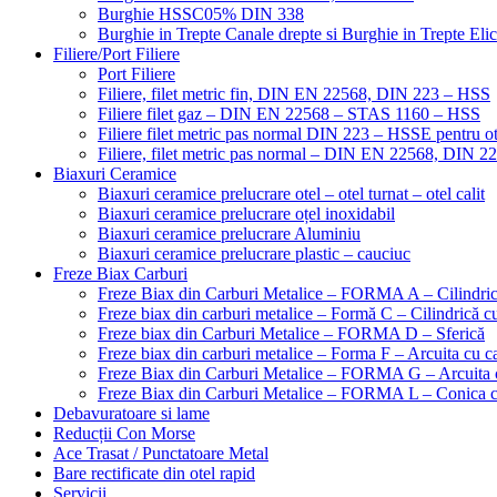
Burghie HSSC05% DIN 338
Burghie in Trepte Canale drepte si Burghie in Trepte Eli
Filiere/Port Filiere
Port Filiere
Filiere, filet metric fin, DIN EN 22568, DIN 223 – HSS
Filiere filet gaz – DIN EN 22568 – STAS 1160 – HSS
Filiere filet metric pas normal DIN 223 – HSSE pentru ot
Filiere, filet metric pas normal – DIN EN 22568, DIN 
Biaxuri Ceramice
Biaxuri ceramice prelucrare otel – otel turnat – otel calit
Biaxuri ceramice prelucrare oțel inoxidabil
Biaxuri ceramice prelucrare Aluminiu
Biaxuri ceramice prelucrare plastic – cauciuc
Freze Biax Carburi
Freze Biax din Carburi Metalice – FORMA A – Cilindri
Freze biax din carburi metalice – Formă C – Cilindrică cu
Freze biax din Carburi Metalice – FORMA D – Sferică
Freze biax din carburi metalice – Forma F – Arcuita cu ca
Freze Biax din Carburi Metalice – FORMA G – Arcuita c
Freze Biax din Carburi Metalice – FORMA L – Conica cu
Debavuratoare si lame
Reducții Con Morse
Ace Trasat / Punctatoare Metal
Bare rectificate din otel rapid
Servicii