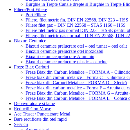
Burghie in Trepte Canale drepte si Burghie in Trepte Eli
Filiere/Port Filiere
Port Filiere
Filiere, filet metric fin, DIN EN 22568, DIN 223 – HSS
Filiere filet gaz – DIN EN 22568 – STAS 1160 – HSS
Filiere filet metric pas normal DIN 223 – HSSE pentru ot
Filiere, filet metric pas normal – DIN EN 22568, DIN 
Biaxuri Ceramice
Biaxuri ceramice prelucrare otel – otel turnat – otel calit
Biaxuri ceramice prelucrare oțel inoxidabil
Biaxuri ceramice prelucrare Aluminiu
Biaxuri ceramice prelucrare plastic – cauciuc
Freze Biax Carburi
Freze Biax din Carburi Metalice – FORMA A – Cilindri
Freze biax din carburi metalice – Formă C – Cilindrică cu
Freze biax din Carburi Metalice – FORMA D – Sferică
Freze biax din carburi metalice – Forma F – Arcuita cu ca
Freze Biax din Carburi Metalice – FORMA G – Arcuita c
Freze Biax din Carburi Metalice – FORMA L – Conica cu
Debavuratoare si lame
Reducții Con Morse
Ace Trasat / Punctatoare Metal
Bare rectificate din otel rapid
Servicii
Automatizari