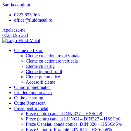
Sari la conținut
0723 695 363
office@fluidmetal.ro
Apeleaza-ne
0723 695 363
Cleme de fixare
Cleme cu actionare orizontala
Cleme cu actionare verticala
Cleme cu carlig
Cleme tip push-pull
Cleme pneumatice
Accesorii cleme
Cilindrii pneumatici
Prindere pneumatica
Cuțite de strung
Cutite Romascan
Freze pentru metal
Freze pentru canelat DIN 327 – HSSCo8
Freze pentru canelat LUNGI – DIN327 – HSSCo8
Freze Canelat, coada conica, DIN 326 – HSSCo5%
Freze Cilindro-Frontale DIN 844 – HSSCo8%