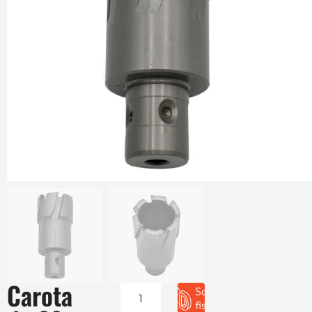
Carota
Solicita
fisa 3D