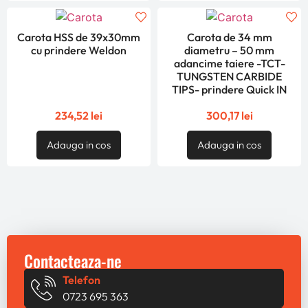
Carota HSS de 39x30mm
Carota de 34 mm
cu prindere Weldon
diametru – 50 mm
adancime taiere -TCT-
TUNGSTEN CARBIDE
TIPS- prindere Quick IN
234,52
lei
300,17
lei
Adauga in cos
Adauga in cos
Contacteaza-ne
Telefon
0723 695 363