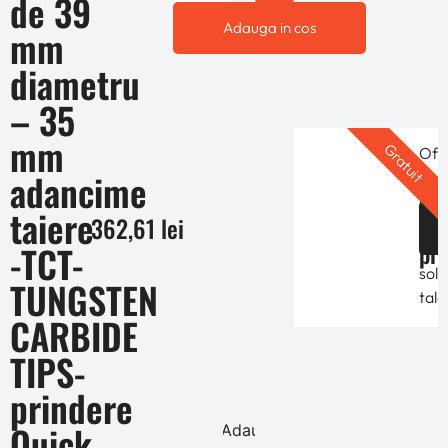
de 39
Adauga in cos
mm
diametru
– 35
mm
Gratuit
Ofe
adancime
per
Ofe
in
taiere
de
362,61
lei
func
pre
-TCT-
de
solic
TUNGSTEN
tale
CARBIDE
TIPS-
prindere
Quick
Adauga