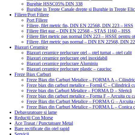
Burghie HSSC05% DIN 338
Burghie in Trepte Canale drepte si Burghie in Trepte Eli
Filiere/Port Filiere
Port Filiere
Filiere, filet metric fin, DIN EN 22568, DIN 223 – HSS
Filiere filet gaz – DIN EN 22568 – STAS 1160 – HSS
Filiere filet metric pas normal DIN 223 – HSSE pentru ot
Filiere, filet metric pas normal – DIN EN 22568, DIN 
Biaxuri Ceramice
Biaxuri ceramice prelucrare otel – otel turnat – otel calit
Biaxuri ceramice prelucrare oțel inoxidabil
Biaxuri ceramice prelucrare Aluminiu
Biaxuri ceramice prelucrare plastic – cauciuc
Freze Biax Carburi
Freze Biax din Carburi Metalice – FORMA A – Cilindri
Freze biax din carburi metalice – Formă C – Cilindrică cu
Freze biax din Carburi Metalice – FORMA D – Sferică
Freze biax din carburi metalice – Forma F – Arcuita cu ca
Freze Biax din Carburi Metalice – FORMA G – Arcuita c
Freze Biax din Carburi Metalice – FORMA L – Conica cu
Debavuratoare si lame
Reducții Con Morse
Ace Trasat / Punctatoare Metal
Bare rectificate din otel rapid
Servicii