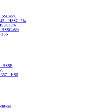
 – HSSCo5%
N 845 – HSSCo5%
 – HSSCo5%
B – HSSCo8%
– HSS
2 – HSSE
HSS
N 357 – HSS
tificat