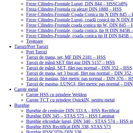
Freze Cilindro-Frontale Lungi, DIN 844 – HSSCo8%
Freza Cilindro-Frontala cu alezaj DIN 1880 – HSS
Freze Cilindro-Frontale Coada Conica tip N DIN 845
Freze Cilindro-Frontale Lungi, coadă conică tip N DI
Freze Cilindro-Frontale coada conica tip W, DIN 845
Freze Cilindro-Frontale, coada conica, tip H DIN 845
Freze Cilindro-Frontale, coada conica tip H DIN 845B 
Teșitoare
Tarozi/Port Tarozi
Port Tarozi
Tarozi de mana, set, MF DIN 2181 – HSS
Tarozi de mână SET filet gaz DIN 5157 – HSS
Tarozi de mână, SET, filet pas normal – DIN 352 – HSS
Tarozi de mana, set 3 bucati, filet pas normal – DIN 35
Tarozi de masina, filet metric pas normal – DIN 376 – 
Tarozi de masina, LUNGI, filet metric pas normal – DI
Carote metal
Carote HSS cu prindere Weldon
Carote TCT cu prindere QuickIN, pentru metal
Burghie
Burghie de centruire DIN 333 A – HSS Rectificat
Burghie DIN 345 – STAS 575 – HSS Laminat
Burghie elicoidale lungi, DIN 340 – STAS 574 – HSS rec
Burghie HSS Rectificat DIN 338, STAS 573
Burghie HSSC05% DIN 338