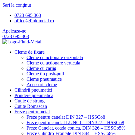
Sari la conținut
0723 695 363
office@fluidmetal.ro
Apeleaza-ne
0723 695 363
Cleme de fixare
Cleme cu actionare orizontala
Cleme cu actionare verticala
Cleme cu carlig
Cleme tip push-pull
Cleme pneumatice
Accesorii cleme
Cilindrii pneumatici
Prindere pneumatica
Cuțite de strung
Cutite Romascan
Freze pentru metal
Freze pentru canelat DIN 327 – HSSCo8
Freze pentru canelat LUNGI – DIN327 – HSSCo8
Freze Canelat, coada conica, DIN 326 – HSSCo5%
Freze Cilindro-Frontale DIN 844 – HSSCo8%