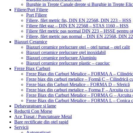
Burghie in Trepte Canale drepte si Burghie in Trepte Eli
Filiere/Port Filiere
Port Filiere
Filiere, filet metric fin, DIN EN 22568, DIN 223 – HSS
Filiere filet gaz – DIN EN 22568 – STAS 1160 – HSS
Filiere filet metric pas normal DIN 223 – HSSE pentru ot
Filiere, filet metric pas normal – DIN EN 22568, DIN 
Biaxuri Ceramice
Biaxuri ceramice prelucrare otel – otel turnat – otel calit
Biaxuri ceramice prelucrare oțel inoxidabil
Biaxuri ceramice prelucrare Aluminiu
Biaxuri ceramice prelucrare plastic – cauciuc
Freze Biax Carburi
Freze Biax din Carburi Metalice – FORMA A – Cilindri
Freze biax din carburi metalice – Formă C – Cilindrică cu
Freze biax din Carburi Metalice – FORMA D – Sferică
Freze biax din carburi metalice – Forma F – Arcuita cu ca
Freze Biax din Carburi Metalice – FORMA G – Arcuita c
Freze Biax din Carburi Metalice – FORMA L – Conica cu
Debavuratoare si lame
Reducții Con Morse
Ace Trasat / Punctatoare Metal
Bare rectificate din otel rapid
Servicii
Automatizari