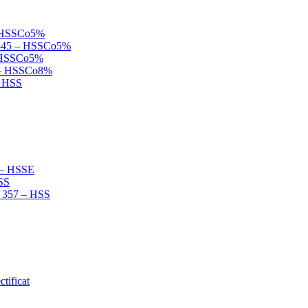
 – HSSCo5%
N 845 – HSSCo5%
 – HSSCo5%
B – HSSCo8%
– HSS
2 – HSSE
HSS
N 357 – HSS
tificat