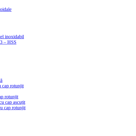
coidale
el inoxidabil
223 – HSS
că
 cap rotunjit
p rotunjit
u cap ascuțit
 cap rotunjit