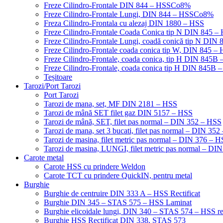
Freze Cilindro-Frontale DIN 844 – HSSCo8%
Freze Cilindro-Frontale Lungi, DIN 844 – HSSCo8%
Freza Cilindro-Frontala cu alezaj DIN 1880 – HSS
Freze Cilindro-Frontale Coada Conica tip N DIN 845
Freze Cilindro-Frontale Lungi, coadă conică tip N DI
Freze Cilindro-Frontale coada conica tip W, DIN 845
Freze Cilindro-Frontale, coada conica, tip H DIN 845
Freze Cilindro-Frontale, coada conica tip H DIN 845B 
Teșitoare
Tarozi/Port Tarozi
Port Tarozi
Tarozi de mana, set, MF DIN 2181 – HSS
Tarozi de mână SET filet gaz DIN 5157 – HSS
Tarozi de mână, SET, filet pas normal – DIN 352 – HSS
Tarozi de mana, set 3 bucati, filet pas normal – DIN 35
Tarozi de masina, filet metric pas normal – DIN 376 – 
Tarozi de masina, LUNGI, filet metric pas normal – DI
Carote metal
Carote HSS cu prindere Weldon
Carote TCT cu prindere QuickIN, pentru metal
Burghie
Burghie de centruire DIN 333 A – HSS Rectificat
Burghie DIN 345 – STAS 575 – HSS Laminat
Burghie elicoidale lungi, DIN 340 – STAS 574 – HSS rec
Burghie HSS Rectificat DIN 338, STAS 573