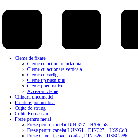
Cleme de fixare
Cleme cu actionare orizontala
Cleme cu actionare verticala
Cleme cu carlig
Cleme tip push-pull
Cleme pneumatice
Accesorii cleme
Cilindrii pneumatici
Prindere pneumatica
Cuțite de strung
Cutite Romascan
Freze pentru metal
Freze pentru canelat DIN 327 – HSSCo8
Freze pentru canelat LUNGI – DIN327 – HSSCo8
Freze Canelat, coada conica, DIN 326 – HSSCo5%