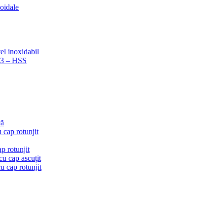
coidale
el inoxidabil
223 – HSS
că
 cap rotunjit
p rotunjit
u cap ascuțit
 cap rotunjit