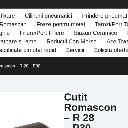
fixare
Cilindrii pneumatici
Prindere pneumat
e Romascan
Freze pentru metal
Tarozi/Port T
ghie
Filiere/Port Filiere
Biaxuri Ceramice
atoare si lame
Reducții Con Morse
Ace Tras
ctificate din otel rapid
Servicii
Solicita ofert
omascon – R 28 – P30
Cutit
Romascon
– R 28
– P30