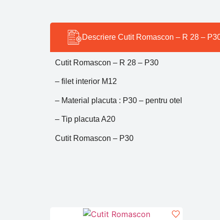
Descriere Cutit Romascon – R 28 – P3
Cutit Romascon – R 28 – P30
– filet interior M12
– Material placuta : P30 – pentru otel
– Tip placuta A20
Cutit Romascon – P30