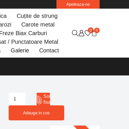
Apeleaza-ne
ica
Cuțite de strung
arozi
Carote metal
0
0
Freze Biax Carburi
at / Punctatoare Metal
a
Galerie
Contact
Solicita
fisa 3D
Adauga in cos