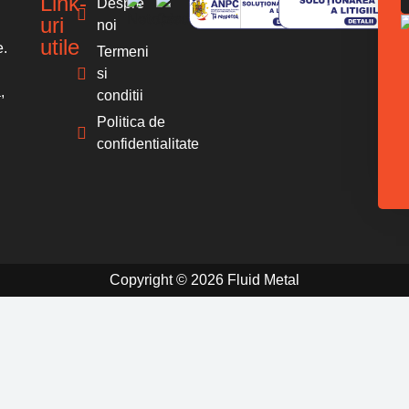
Link-
Despre
uri
noi
utile
e.
Termeni
si
,
conditii
Politica de
confidentialitate
Copyright © 2026 Fluid Metal