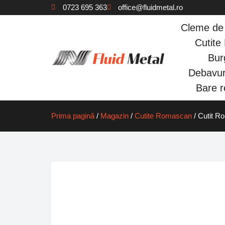
0723 695 363
office@fluidmetal.ro
Cleme de 
Cutit
Bur
Debavur
Bare re
Prima pagină
/
Magazin
/
Cutite Romascan
/ Cutit R