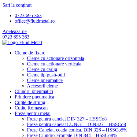
Sari la conținut
0723 695 363
office@fluidmetal.ro
Apeleaza-ne
0723 695 363
Cleme de fixare
Cleme cu actionare orizontala
Cleme cu actionare verticala
Cleme cu carlig
Cleme tip push-pull
Cleme pneumatice
Accesorii cleme
Cilindrii pneumatici
Prindere pneumatica
Cuțite de strung
Cutite Romascan
Freze pentru metal
Freze pentru canelat DIN 327 – HSSCo8
Freze pentru canelat LUNGI – DIN327 – HSSCo8
Freze Canelat, coada conica, DIN 326 – HSSCo5%
Freze Cilindro-Frontale DIN 844 – HSSCo8%