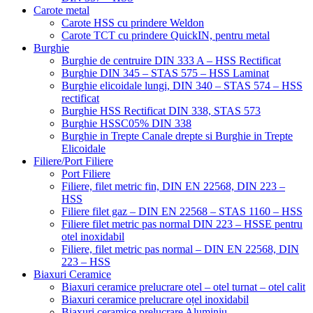
Carote metal
Carote HSS cu prindere Weldon
Carote TCT cu prindere QuickIN, pentru metal
Burghie
Burghie de centruire DIN 333 A – HSS Rectificat
Burghie DIN 345 – STAS 575 – HSS Laminat
Burghie elicoidale lungi, DIN 340 – STAS 574 – HSS
rectificat
Burghie HSS Rectificat DIN 338, STAS 573
Burghie HSSC05% DIN 338
Burghie in Trepte Canale drepte si Burghie in Trepte
Elicoidale
Filiere/Port Filiere
Port Filiere
Filiere, filet metric fin, DIN EN 22568, DIN 223 –
HSS
Filiere filet gaz – DIN EN 22568 – STAS 1160 – HSS
Filiere filet metric pas normal DIN 223 – HSSE pentru
otel inoxidabil
Filiere, filet metric pas normal – DIN EN 22568, DIN
223 – HSS
Biaxuri Ceramice
Biaxuri ceramice prelucrare otel – otel turnat – otel calit
Biaxuri ceramice prelucrare oțel inoxidabil
Biaxuri ceramice prelucrare Aluminiu