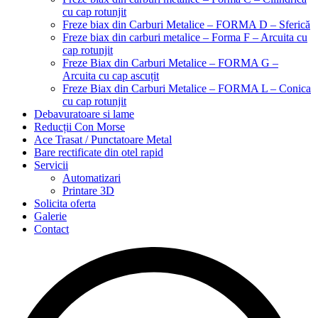
cu cap rotunjit
Freze biax din Carburi Metalice – FORMA D – Sferică
Freze biax din carburi metalice – Forma F – Arcuita cu
cap rotunjit
Freze Biax din Carburi Metalice – FORMA G –
Arcuita cu cap ascuțit
Freze Biax din Carburi Metalice – FORMA L – Conica
cu cap rotunjit
Debavuratoare si lame
Reducții Con Morse
Ace Trasat / Punctatoare Metal
Bare rectificate din otel rapid
Servicii
Automatizari
Printare 3D
Solicita oferta
Galerie
Contact