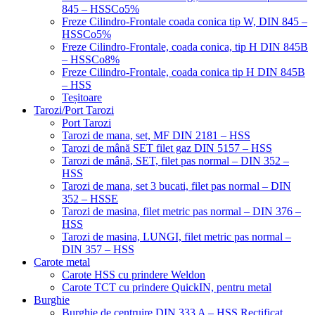
845 – HSSCo5%
Freze Cilindro-Frontale coada conica tip W, DIN 845 –
HSSCo5%
Freze Cilindro-Frontale, coada conica, tip H DIN 845B
– HSSCo8%
Freze Cilindro-Frontale, coada conica tip H DIN 845B
– HSS
Teșitoare
Tarozi/Port Tarozi
Port Tarozi
Tarozi de mana, set, MF DIN 2181 – HSS
Tarozi de mână SET filet gaz DIN 5157 – HSS
Tarozi de mână, SET, filet pas normal – DIN 352 –
HSS
Tarozi de mana, set 3 bucati, filet pas normal – DIN
352 – HSSE
Tarozi de masina, filet metric pas normal – DIN 376 –
HSS
Tarozi de masina, LUNGI, filet metric pas normal –
DIN 357 – HSS
Carote metal
Carote HSS cu prindere Weldon
Carote TCT cu prindere QuickIN, pentru metal
Burghie
Burghie de centruire DIN 333 A – HSS Rectificat