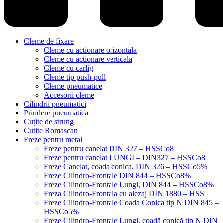
Cleme de fixare
Cleme cu actionare orizontala
Cleme cu actionare verticala
Cleme cu carlig
Cleme tip push-pull
Cleme pneumatice
Accesorii cleme
Cilindrii pneumatici
Prindere pneumatica
Cuțite de strung
Cutite Romascan
Freze pentru metal
Freze pentru canelat DIN 327 – HSSCo8
Freze pentru canelat LUNGI – DIN327 – HSSCo8
Freze Canelat, coada conica, DIN 326 – HSSCo5%
Freze Cilindro-Frontale DIN 844 – HSSCo8%
Freze Cilindro-Frontale Lungi, DIN 844 – HSSCo8%
Freza Cilindro-Frontala cu alezaj DIN 1880 – HSS
Freze Cilindro-Frontale Coada Conica tip N DIN 845 –
HSSCo5%
Freze Cilindro-Frontale Lungi, coadă conică tip N DIN