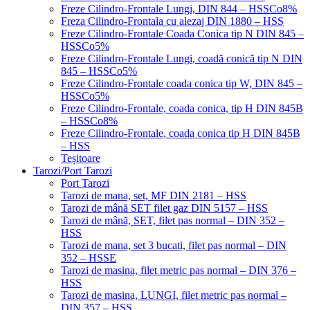
Freze Cilindro-Frontale Lungi, DIN 844 – HSSCo8%
Freza Cilindro-Frontala cu alezaj DIN 1880 – HSS
Freze Cilindro-Frontale Coada Conica tip N DIN 845 –
HSSCo5%
Freze Cilindro-Frontale Lungi, coadă conică tip N DIN
845 – HSSCo5%
Freze Cilindro-Frontale coada conica tip W, DIN 845 –
HSSCo5%
Freze Cilindro-Frontale, coada conica, tip H DIN 845B
– HSSCo8%
Freze Cilindro-Frontale, coada conica tip H DIN 845B
– HSS
Teșitoare
Tarozi/Port Tarozi
Port Tarozi
Tarozi de mana, set, MF DIN 2181 – HSS
Tarozi de mână SET filet gaz DIN 5157 – HSS
Tarozi de mână, SET, filet pas normal – DIN 352 –
HSS
Tarozi de mana, set 3 bucati, filet pas normal – DIN
352 – HSSE
Tarozi de masina, filet metric pas normal – DIN 376 –
HSS
Tarozi de masina, LUNGI, filet metric pas normal –
DIN 357 – HSS