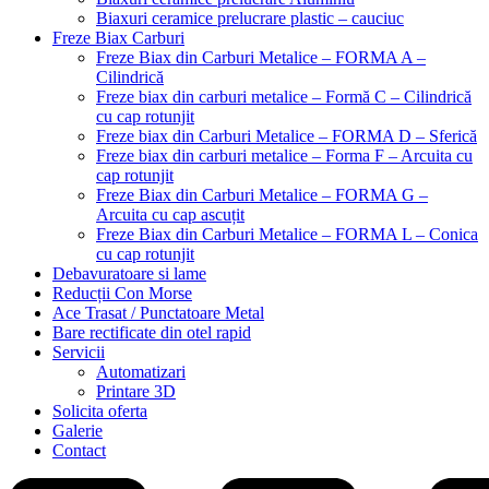
Biaxuri ceramice prelucrare plastic – cauciuc
Freze Biax Carburi
Freze Biax din Carburi Metalice – FORMA A –
Cilindrică
Freze biax din carburi metalice – Formă C – Cilindrică
cu cap rotunjit
Freze biax din Carburi Metalice – FORMA D – Sferică
Freze biax din carburi metalice – Forma F – Arcuita cu
cap rotunjit
Freze Biax din Carburi Metalice – FORMA G –
Arcuita cu cap ascuțit
Freze Biax din Carburi Metalice – FORMA L – Conica
cu cap rotunjit
Debavuratoare si lame
Reducții Con Morse
Ace Trasat / Punctatoare Metal
Bare rectificate din otel rapid
Servicii
Automatizari
Printare 3D
Solicita oferta
Galerie
Contact