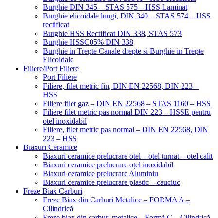
Burghie DIN 345 – STAS 575 – HSS Laminat
Burghie elicoidale lungi, DIN 340 – STAS 574 – HSS
rectificat
Burghie HSS Rectificat DIN 338, STAS 573
Burghie HSSC05% DIN 338
Burghie in Trepte Canale drepte si Burghie in Trepte
Elicoidale
Filiere/Port Filiere
Port Filiere
Filiere, filet metric fin, DIN EN 22568, DIN 223 –
HSS
Filiere filet gaz – DIN EN 22568 – STAS 1160 – HSS
Filiere filet metric pas normal DIN 223 – HSSE pentru
otel inoxidabil
Filiere, filet metric pas normal – DIN EN 22568, DIN
223 – HSS
Biaxuri Ceramice
Biaxuri ceramice prelucrare otel – otel turnat – otel calit
Biaxuri ceramice prelucrare oțel inoxidabil
Biaxuri ceramice prelucrare Aluminiu
Biaxuri ceramice prelucrare plastic – cauciuc
Freze Biax Carburi
Freze Biax din Carburi Metalice – FORMA A –
Cilindrică
Freze biax din carburi metalice – Formă C – Cilindrică