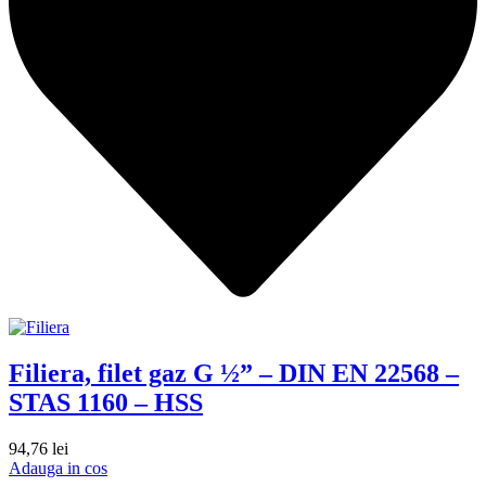
Filiera, filet gaz G ½” – DIN EN 22568 –
STAS 1160 – HSS
94,76
lei
Adauga in cos