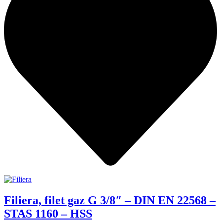
Filiera, filet gaz G 3/8″ – DIN EN 22568 –
STAS 1160 – HSS