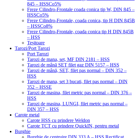
845 – HSSCo5%
Freze Cilindro-Frontale coada conica tip W, DIN 845 –
HSSCo5%
Freze Cilindro-Frontale, coada conica, tip H DIN 845B
– HSSCo8%
Freze Cilindro-Frontale, coada conica tip H DIN 845B
– HSS
Teșitoare
Tarozi/Port Tarozi
Port Tarozi
Tarozi de mana, set, MF DIN 2181 – HSS
Tarozi de mână SET filet gaz DIN 5157 – HSS
Tarozi de mână, SET, filet pas normal – DIN 352 –
HSS
Tarozi de mana, set 3 bucati, filet pas normal – DIN
352 – HSSE
Tarozi de masina, filet metric pas normal – DIN 376 –
HSS
Tarozi de masina, LUNGI, filet metric pas normal –
DIN 357 – HSS
Carote metal
Carote HSS cu prindere Weldon
Carote TCT cu prindere QuickIN, pentru metal
Burghie
Burghie de centruire DIN 333 A – HSS Rectificat