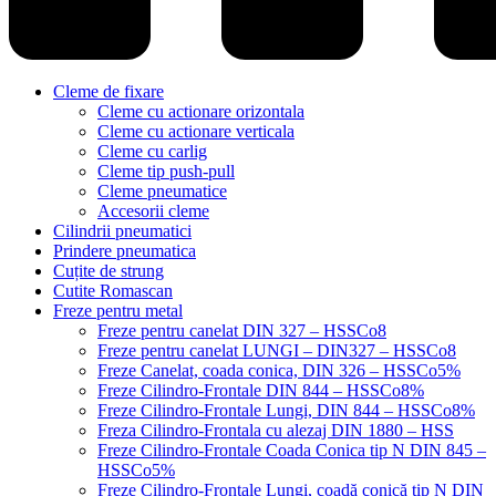
Cleme de fixare
Cleme cu actionare orizontala
Cleme cu actionare verticala
Cleme cu carlig
Cleme tip push-pull
Cleme pneumatice
Accesorii cleme
Cilindrii pneumatici
Prindere pneumatica
Cuțite de strung
Cutite Romascan
Freze pentru metal
Freze pentru canelat DIN 327 – HSSCo8
Freze pentru canelat LUNGI – DIN327 – HSSCo8
Freze Canelat, coada conica, DIN 326 – HSSCo5%
Freze Cilindro-Frontale DIN 844 – HSSCo8%
Freze Cilindro-Frontale Lungi, DIN 844 – HSSCo8%
Freza Cilindro-Frontala cu alezaj DIN 1880 – HSS
Freze Cilindro-Frontale Coada Conica tip N DIN 845 –
HSSCo5%
Freze Cilindro-Frontale Lungi, coadă conică tip N DIN