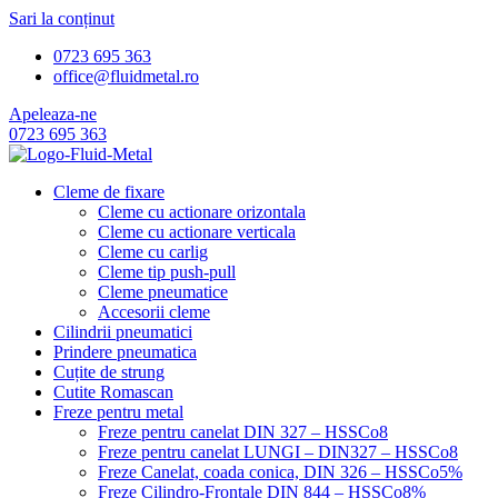
Sari la conținut
0723 695 363
office@fluidmetal.ro
Apeleaza-ne
0723 695 363
Cleme de fixare
Cleme cu actionare orizontala
Cleme cu actionare verticala
Cleme cu carlig
Cleme tip push-pull
Cleme pneumatice
Accesorii cleme
Cilindrii pneumatici
Prindere pneumatica
Cuțite de strung
Cutite Romascan
Freze pentru metal
Freze pentru canelat DIN 327 – HSSCo8
Freze pentru canelat LUNGI – DIN327 – HSSCo8
Freze Canelat, coada conica, DIN 326 – HSSCo5%
Freze Cilindro-Frontale DIN 844 – HSSCo8%