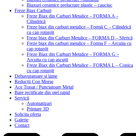
Biaxuri ceramice prelucrare plastic – cauciuc
Freze Biax Carburi
Freze Biax din Carburi Metalice – FORMA A –
Cilindrică
Freze biax din carburi metalice – Formă C – Cilindrică
cu cap rotunjit
Freze biax din Carburi Metalice – FORMA D – Sferică
Freze biax din carburi metalice – Forma F – Arcuita cu
cap rotunjit
Freze Biax din Carburi Metalice – FORMA G –
Arcuita cu cap ascuțit
Freze Biax din Carburi Metalice – FORMA L – Conica
cu cap rotunjit
Debavuratoare si lame
Reducții Con Morse
Ace Trasat / Punctatoare Metal
Bare rectificate din otel rapid
Servicii
Automatizari
Printare 3D
Solicita oferta
Galerie
Contact