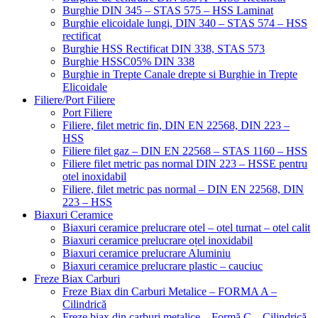
Burghie DIN 345 – STAS 575 – HSS Laminat
Burghie elicoidale lungi, DIN 340 – STAS 574 – HSS
rectificat
Burghie HSS Rectificat DIN 338, STAS 573
Burghie HSSC05% DIN 338
Burghie in Trepte Canale drepte si Burghie in Trepte
Elicoidale
Filiere/Port Filiere
Port Filiere
Filiere, filet metric fin, DIN EN 22568, DIN 223 –
HSS
Filiere filet gaz – DIN EN 22568 – STAS 1160 – HSS
Filiere filet metric pas normal DIN 223 – HSSE pentru
otel inoxidabil
Filiere, filet metric pas normal – DIN EN 22568, DIN
223 – HSS
Biaxuri Ceramice
Biaxuri ceramice prelucrare otel – otel turnat – otel calit
Biaxuri ceramice prelucrare oțel inoxidabil
Biaxuri ceramice prelucrare Aluminiu
Biaxuri ceramice prelucrare plastic – cauciuc
Freze Biax Carburi
Freze Biax din Carburi Metalice – FORMA A –
Cilindrică
Freze biax din carburi metalice – Formă C – Cilindrică