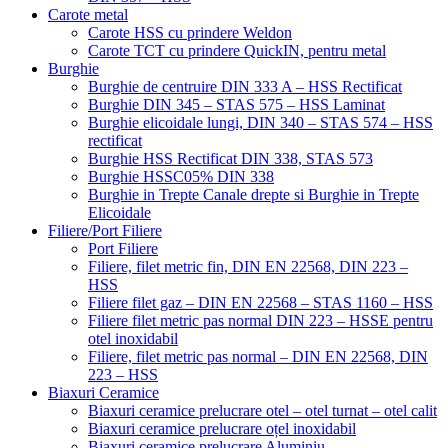
Carote metal
Carote HSS cu prindere Weldon
Carote TCT cu prindere QuickIN, pentru metal
Burghie
Burghie de centruire DIN 333 A – HSS Rectificat
Burghie DIN 345 – STAS 575 – HSS Laminat
Burghie elicoidale lungi, DIN 340 – STAS 574 – HSS
rectificat
Burghie HSS Rectificat DIN 338, STAS 573
Burghie HSSC05% DIN 338
Burghie in Trepte Canale drepte si Burghie in Trepte
Elicoidale
Filiere/Port Filiere
Port Filiere
Filiere, filet metric fin, DIN EN 22568, DIN 223 –
HSS
Filiere filet gaz – DIN EN 22568 – STAS 1160 – HSS
Filiere filet metric pas normal DIN 223 – HSSE pentru
otel inoxidabil
Filiere, filet metric pas normal – DIN EN 22568, DIN
223 – HSS
Biaxuri Ceramice
Biaxuri ceramice prelucrare otel – otel turnat – otel calit
Biaxuri ceramice prelucrare oțel inoxidabil
Biaxuri ceramice prelucrare Aluminiu