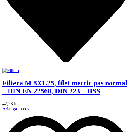
Filiera M 8X1.25, filet metric pas normal
– DIN EN 22568, DIN 223 – HSS
42,23
lei
Adauga in cos