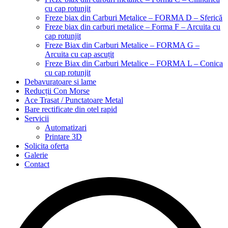
cu cap rotunjit
Freze biax din Carburi Metalice – FORMA D – Sferică
Freze biax din carburi metalice – Forma F – Arcuita cu
cap rotunjit
Freze Biax din Carburi Metalice – FORMA G –
Arcuita cu cap ascuțit
Freze Biax din Carburi Metalice – FORMA L – Conica
cu cap rotunjit
Debavuratoare si lame
Reducții Con Morse
Ace Trasat / Punctatoare Metal
Bare rectificate din otel rapid
Servicii
Automatizari
Printare 3D
Solicita oferta
Galerie
Contact