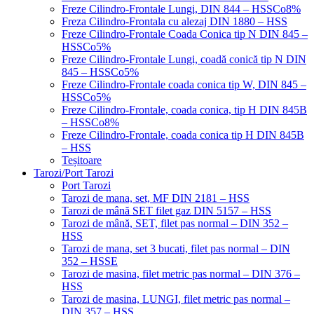
Freze Cilindro-Frontale Lungi, DIN 844 – HSSCo8%
Freza Cilindro-Frontala cu alezaj DIN 1880 – HSS
Freze Cilindro-Frontale Coada Conica tip N DIN 845 –
HSSCo5%
Freze Cilindro-Frontale Lungi, coadă conică tip N DIN
845 – HSSCo5%
Freze Cilindro-Frontale coada conica tip W, DIN 845 –
HSSCo5%
Freze Cilindro-Frontale, coada conica, tip H DIN 845B
– HSSCo8%
Freze Cilindro-Frontale, coada conica tip H DIN 845B
– HSS
Teșitoare
Tarozi/Port Tarozi
Port Tarozi
Tarozi de mana, set, MF DIN 2181 – HSS
Tarozi de mână SET filet gaz DIN 5157 – HSS
Tarozi de mână, SET, filet pas normal – DIN 352 –
HSS
Tarozi de mana, set 3 bucati, filet pas normal – DIN
352 – HSSE
Tarozi de masina, filet metric pas normal – DIN 376 –
HSS
Tarozi de masina, LUNGI, filet metric pas normal –
DIN 357 – HSS