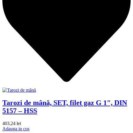
Tarozi de mână, SET, filet gaz G 1″, DIN
5157 – HSS
403,24
lei
Adauga in cos