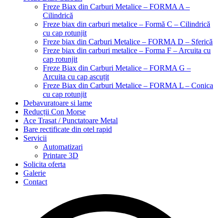
Freze Biax din Carburi Metalice – FORMA A –
Cilindrică
Freze biax din carburi metalice – Formă C – Cilindrică
cu cap rotunjit
Freze biax din Carburi Metalice – FORMA D – Sferică
Freze biax din carburi metalice – Forma F – Arcuita cu
cap rotunjit
Freze Biax din Carburi Metalice – FORMA G –
Arcuita cu cap ascuțit
Freze Biax din Carburi Metalice – FORMA L – Conica
cu cap rotunjit
Debavuratoare si lame
Reducții Con Morse
Ace Trasat / Punctatoare Metal
Bare rectificate din otel rapid
Servicii
Automatizari
Printare 3D
Solicita oferta
Galerie
Contact