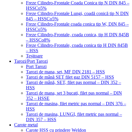
Freze Cilindro-Frontale Coada Conica tip N DIN 845 –
HSSCo5%
Freze Cilindro-Frontale Lungi, coadă conică tip N DIN
845 – HSSCo5%
Freze Cilindro-Frontale coada conica tip W, DIN 845 –
HSSCo5%
Freze Cilindro-Frontale, coada conica, tip H DIN 845B
– HSSCo8%
Freze Cilindro-Frontale, coada conica tip H DIN 845B
– HSS
Teșitoare
Tarozi/Port Tarozi
Port Tarozi
Tarozi de mana, set, MF DIN 2181 – HSS
Tarozi de mână SET filet gaz DIN 5157 – HSS
Tarozi de mână, SET, filet pas normal – DIN 352 –
HSS
Tarozi de mana, set 3 bucati, filet pas normal – DIN
352 – HSSE
Tarozi de masina, filet metric pas normal – DIN 376 –
HSS
Tarozi de masina, LUNGI, filet metric pas normal –
DIN 357 – HSS
Carote metal
Carote HSS cu prindere Weldon