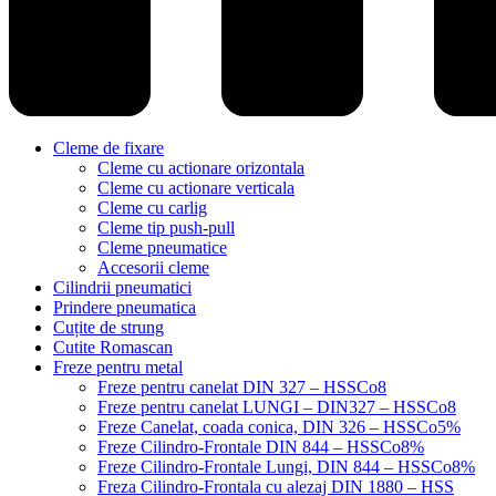
Cleme de fixare
Cleme cu actionare orizontala
Cleme cu actionare verticala
Cleme cu carlig
Cleme tip push-pull
Cleme pneumatice
Accesorii cleme
Cilindrii pneumatici
Prindere pneumatica
Cuțite de strung
Cutite Romascan
Freze pentru metal
Freze pentru canelat DIN 327 – HSSCo8
Freze pentru canelat LUNGI – DIN327 – HSSCo8
Freze Canelat, coada conica, DIN 326 – HSSCo5%
Freze Cilindro-Frontale DIN 844 – HSSCo8%
Freze Cilindro-Frontale Lungi, DIN 844 – HSSCo8%
Freza Cilindro-Frontala cu alezaj DIN 1880 – HSS