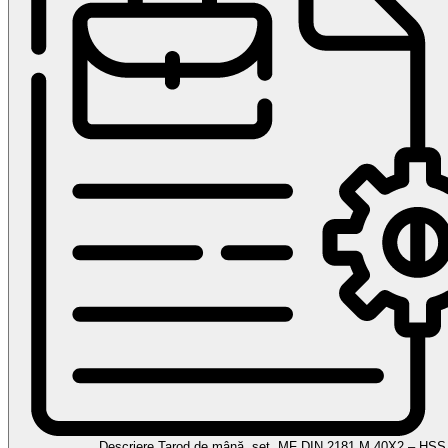
Descriere Tarod de mână, set, MF DIN 2181 M 40X2 – HSS