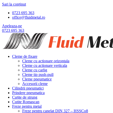
Sari la conținut
0723 695 363
office@fluidmetal.ro
Apeleaza-ne
0723 695 363
Cleme de fixare
Cleme cu actionare orizontala
Cleme cu actionare verticala
Cleme cu carlig
Cleme tip push-pull
Cleme pneumatice
Accesorii cleme
Cilindrii pneumatici
Prindere pneumatica
Cuțite de strung
Cutite Romascan
Freze pentru metal
Freze pentru canelat DIN 327 – HSSCo8