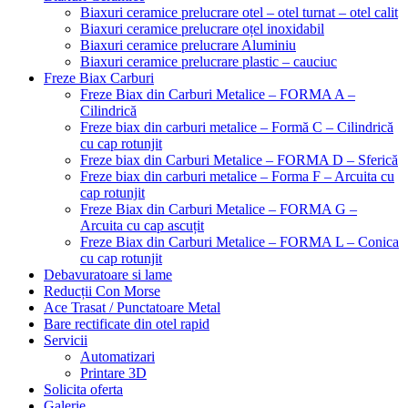
Biaxuri ceramice prelucrare otel – otel turnat – otel calit
Biaxuri ceramice prelucrare oțel inoxidabil
Biaxuri ceramice prelucrare Aluminiu
Biaxuri ceramice prelucrare plastic – cauciuc
Freze Biax Carburi
Freze Biax din Carburi Metalice – FORMA A –
Cilindrică
Freze biax din carburi metalice – Formă C – Cilindrică
cu cap rotunjit
Freze biax din Carburi Metalice – FORMA D – Sferică
Freze biax din carburi metalice – Forma F – Arcuita cu
cap rotunjit
Freze Biax din Carburi Metalice – FORMA G –
Arcuita cu cap ascuțit
Freze Biax din Carburi Metalice – FORMA L – Conica
cu cap rotunjit
Debavuratoare si lame
Reducții Con Morse
Ace Trasat / Punctatoare Metal
Bare rectificate din otel rapid
Servicii
Automatizari
Printare 3D
Solicita oferta
Galerie