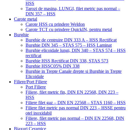
HSS
Tarozi de masina, LUNGI, filet metric pas normal –
DIN 357 – HSS
Carote metal
Carote HSS cu prindere Weldon
Carote TCT cu prindere QuickIN, pentru metal
Burghie
Burghie de centruire DIN 333 A – HSS Rectificat
Burghie DIN 345 – STAS 575 – HSS Laminat
Burghie elicoidale lungi, DIN 340 – STAS 574 – HSS
rectificat
Burghie HSS Rectificat DIN 338, STAS 573
Burghie HSSC05% DIN 338
Burghie in Trepte Canale drepte si Burghie in Trepte
Elicoidale
Filiere/Port Filiere
Port Filiere
Filiere, filet metric fin, DIN EN 22568, DIN 223 –
HSS
Filiere filet gaz – DIN EN 22568 – STAS 1160 – HSS
Filiere filet metric pas normal DIN 223 – HSSE pentru
otel inoxidabil
Filiere, filet metric pas normal – DIN EN 22568, DIN
223 – HSS
Biaxuri Ceramice