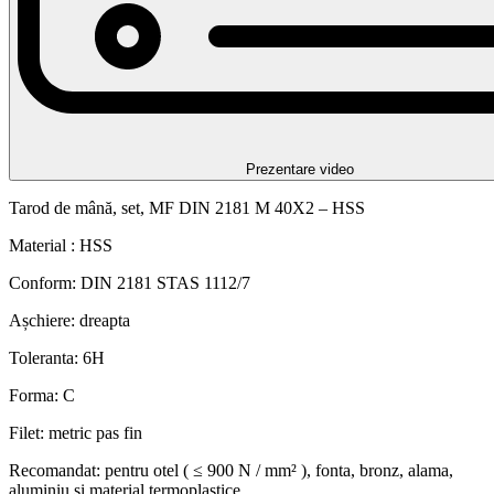
Prezentare video
Tarod de mână, set, MF DIN 2181 M 40X2 – HSS
Material : HSS
Conform: DIN 2181 STAS 1112/7
Așchiere: dreapta
Toleranta: 6H
Forma: C
Filet: metric pas fin
Recomandat: pentru otel ( ≤ 900 N / mm² ), fonta, bronz, alama,
aluminiu si material termoplastice.