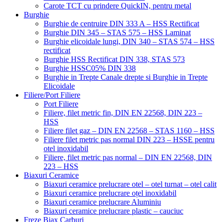
Carote TCT cu prindere QuickIN, pentru metal
Burghie
Burghie de centruire DIN 333 A – HSS Rectificat
Burghie DIN 345 – STAS 575 – HSS Laminat
Burghie elicoidale lungi, DIN 340 – STAS 574 – HSS
rectificat
Burghie HSS Rectificat DIN 338, STAS 573
Burghie HSSC05% DIN 338
Burghie in Trepte Canale drepte si Burghie in Trepte
Elicoidale
Filiere/Port Filiere
Port Filiere
Filiere, filet metric fin, DIN EN 22568, DIN 223 –
HSS
Filiere filet gaz – DIN EN 22568 – STAS 1160 – HSS
Filiere filet metric pas normal DIN 223 – HSSE pentru
otel inoxidabil
Filiere, filet metric pas normal – DIN EN 22568, DIN
223 – HSS
Biaxuri Ceramice
Biaxuri ceramice prelucrare otel – otel turnat – otel calit
Biaxuri ceramice prelucrare oțel inoxidabil
Biaxuri ceramice prelucrare Aluminiu
Biaxuri ceramice prelucrare plastic – cauciuc
Freze Biax Carburi