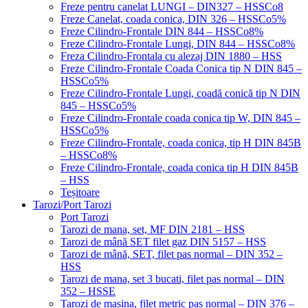
Freze pentru canelat LUNGI – DIN327 – HSSCo8
Freze Canelat, coada conica, DIN 326 – HSSCo5%
Freze Cilindro-Frontale DIN 844 – HSSCo8%
Freze Cilindro-Frontale Lungi, DIN 844 – HSSCo8%
Freza Cilindro-Frontala cu alezaj DIN 1880 – HSS
Freze Cilindro-Frontale Coada Conica tip N DIN 845 –
HSSCo5%
Freze Cilindro-Frontale Lungi, coadă conică tip N DIN
845 – HSSCo5%
Freze Cilindro-Frontale coada conica tip W, DIN 845 –
HSSCo5%
Freze Cilindro-Frontale, coada conica, tip H DIN 845B
– HSSCo8%
Freze Cilindro-Frontale, coada conica tip H DIN 845B
– HSS
Teșitoare
Tarozi/Port Tarozi
Port Tarozi
Tarozi de mana, set, MF DIN 2181 – HSS
Tarozi de mână SET filet gaz DIN 5157 – HSS
Tarozi de mână, SET, filet pas normal – DIN 352 –
HSS
Tarozi de mana, set 3 bucati, filet pas normal – DIN
352 – HSSE
Tarozi de masina, filet metric pas normal – DIN 376 –