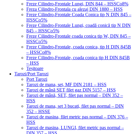
Freze Cilindro-Frontale Lungi, DIN 844 – HSSCo8%
Freza Cilindro-Frontala cu alezaj DIN 1880 – HSS
Freze Cilindro-Frontale Coada Conica tip N DIN 845 –
HSSCo5%
Freze Cilindro-Frontale Lungi, coadă conică tip N DIN
845 – HSSCo5%
Freze Cilindro-Frontale coada conica tip W, DIN 845 –
HSSCo5%
Freze Cilindro-Frontale, coada conica, tip H DIN 845B
– HSSCo8%
Freze Cilindro-Frontale, coada conica tip H DIN 845B
– HSS
Teșitoare
Tarozi/Port Tarozi
Port Tarozi
Tarozi de mana, set, MF DIN 2181 – HSS
Tarozi de mână SET filet gaz DIN 5157 – HSS
Tarozi de mână, SET, filet pas normal – DIN 352 –
HSS
Tarozi de mana, set 3 bucati, filet pas normal – DIN
352 – HSSE
Tarozi de masina, filet metric pas normal – DIN 376 –
HSS
Tarozi de masina, LUNGI, filet metric pas normal –
DIN 357 – HSS