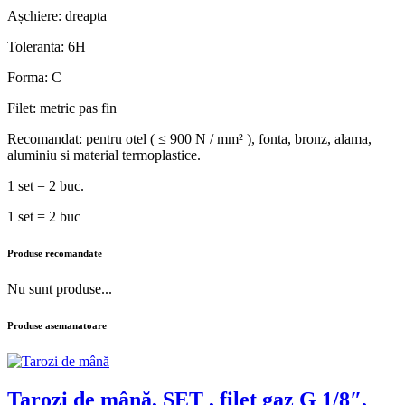
Așchiere: dreapta
Toleranta: 6H
Forma: C
Filet: metric pas fin
Recomandat: pentru otel ( ≤ 900 N / mm² ), fonta, bronz, alama,
aluminiu si material termoplastice.
1 set = 2 buc.
1 set = 2 buc
Produse recomandate
Nu sunt produse...
Produse asemanatoare
Tarozi de mână, SET , filet gaz G 1/8″,