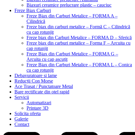
Biaxuri ceramice prelucrare plastic – cauciuc
Freze Biax Carburi
Freze Biax din Carburi Metalice – FORMA A –
Cilindrică
Freze biax din carburi metalice – Formă C – Cilindrică
cu cap rotunjit
Freze biax din Carburi Metalice – FORMA D – Sferică
Freze biax din carburi metalice – Forma F – Arcuita cu
cap rotunjit
Freze Biax din Carburi Metalice – FORMA G –
Arcuita cu cap ascuțit
Freze Biax din Carburi Metalice – FORMA L – Conica
cu cap rotunjit
Debavuratoare si lame
Reducții Con Morse
Ace Trasat / Punctatoare Metal
Bare rectificate din otel rapid
Servicii
Automatizari
Printare 3D
Solicita oferta
Galerie
Contact