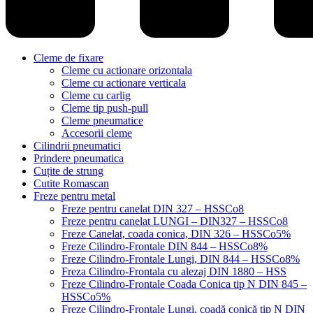
Cleme de fixare
Cleme cu actionare orizontala
Cleme cu actionare verticala
Cleme cu carlig
Cleme tip push-pull
Cleme pneumatice
Accesorii cleme
Cilindrii pneumatici
Prindere pneumatica
Cuțite de strung
Cutite Romascan
Freze pentru metal
Freze pentru canelat DIN 327 – HSSCo8
Freze pentru canelat LUNGI – DIN327 – HSSCo8
Freze Canelat, coada conica, DIN 326 – HSSCo5%
Freze Cilindro-Frontale DIN 844 – HSSCo8%
Freze Cilindro-Frontale Lungi, DIN 844 – HSSCo8%
Freza Cilindro-Frontala cu alezaj DIN 1880 – HSS
Freze Cilindro-Frontale Coada Conica tip N DIN 845 –
HSSCo5%
Freze Cilindro-Frontale Lungi, coadă conică tip N DIN