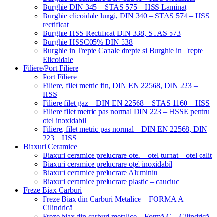
Burghie DIN 345 – STAS 575 – HSS Laminat
Burghie elicoidale lungi, DIN 340 – STAS 574 – HSS
rectificat
Burghie HSS Rectificat DIN 338, STAS 573
Burghie HSSC05% DIN 338
Burghie in Trepte Canale drepte si Burghie in Trepte
Elicoidale
Filiere/Port Filiere
Port Filiere
Filiere, filet metric fin, DIN EN 22568, DIN 223 –
HSS
Filiere filet gaz – DIN EN 22568 – STAS 1160 – HSS
Filiere filet metric pas normal DIN 223 – HSSE pentru
otel inoxidabil
Filiere, filet metric pas normal – DIN EN 22568, DIN
223 – HSS
Biaxuri Ceramice
Biaxuri ceramice prelucrare otel – otel turnat – otel calit
Biaxuri ceramice prelucrare oțel inoxidabil
Biaxuri ceramice prelucrare Aluminiu
Biaxuri ceramice prelucrare plastic – cauciuc
Freze Biax Carburi
Freze Biax din Carburi Metalice – FORMA A –
Cilindrică
Freze biax din carburi metalice – Formă C – Cilindrică