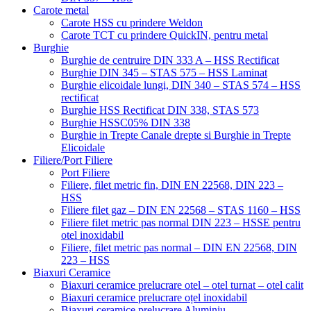
Carote metal
Carote HSS cu prindere Weldon
Carote TCT cu prindere QuickIN, pentru metal
Burghie
Burghie de centruire DIN 333 A – HSS Rectificat
Burghie DIN 345 – STAS 575 – HSS Laminat
Burghie elicoidale lungi, DIN 340 – STAS 574 – HSS
rectificat
Burghie HSS Rectificat DIN 338, STAS 573
Burghie HSSC05% DIN 338
Burghie in Trepte Canale drepte si Burghie in Trepte
Elicoidale
Filiere/Port Filiere
Port Filiere
Filiere, filet metric fin, DIN EN 22568, DIN 223 –
HSS
Filiere filet gaz – DIN EN 22568 – STAS 1160 – HSS
Filiere filet metric pas normal DIN 223 – HSSE pentru
otel inoxidabil
Filiere, filet metric pas normal – DIN EN 22568, DIN
223 – HSS
Biaxuri Ceramice
Biaxuri ceramice prelucrare otel – otel turnat – otel calit
Biaxuri ceramice prelucrare oțel inoxidabil
Biaxuri ceramice prelucrare Aluminiu