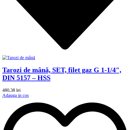
Tarozi de mână, SET, filet gaz G 1-1/4″,
DIN 5157 – HSS
480,38
lei
Adauga in cos