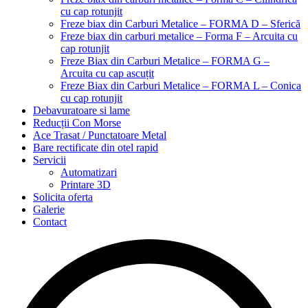
cu cap rotunjit
Freze biax din Carburi Metalice – FORMA D – Sferică
Freze biax din carburi metalice – Forma F – Arcuita cu
cap rotunjit
Freze Biax din Carburi Metalice – FORMA G –
Arcuita cu cap ascuțit
Freze Biax din Carburi Metalice – FORMA L – Conica
cu cap rotunjit
Debavuratoare si lame
Reducții Con Morse
Ace Trasat / Punctatoare Metal
Bare rectificate din otel rapid
Servicii
Automatizari
Printare 3D
Solicita oferta
Galerie
Contact