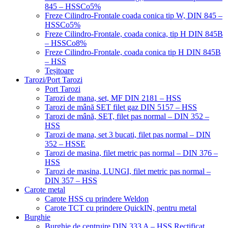
845 – HSSCo5%
Freze Cilindro-Frontale coada conica tip W, DIN 845 –
HSSCo5%
Freze Cilindro-Frontale, coada conica, tip H DIN 845B
– HSSCo8%
Freze Cilindro-Frontale, coada conica tip H DIN 845B
– HSS
Teșitoare
Tarozi/Port Tarozi
Port Tarozi
Tarozi de mana, set, MF DIN 2181 – HSS
Tarozi de mână SET filet gaz DIN 5157 – HSS
Tarozi de mână, SET, filet pas normal – DIN 352 –
HSS
Tarozi de mana, set 3 bucati, filet pas normal – DIN
352 – HSSE
Tarozi de masina, filet metric pas normal – DIN 376 –
HSS
Tarozi de masina, LUNGI, filet metric pas normal –
DIN 357 – HSS
Carote metal
Carote HSS cu prindere Weldon
Carote TCT cu prindere QuickIN, pentru metal
Burghie
Burghie de centruire DIN 333 A – HSS Rectificat