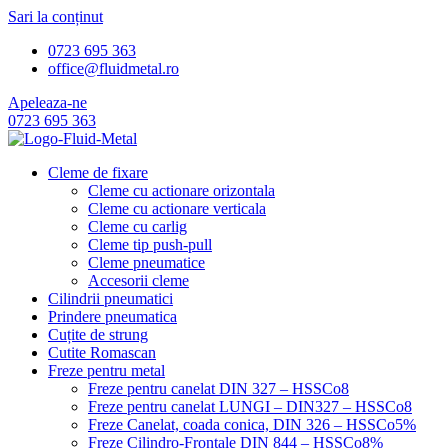
Sari la conținut
0723 695 363
office@fluidmetal.ro
Apeleaza-ne
0723 695 363
Cleme de fixare
Cleme cu actionare orizontala
Cleme cu actionare verticala
Cleme cu carlig
Cleme tip push-pull
Cleme pneumatice
Accesorii cleme
Cilindrii pneumatici
Prindere pneumatica
Cuțite de strung
Cutite Romascan
Freze pentru metal
Freze pentru canelat DIN 327 – HSSCo8
Freze pentru canelat LUNGI – DIN327 – HSSCo8
Freze Canelat, coada conica, DIN 326 – HSSCo5%
Freze Cilindro-Frontale DIN 844 – HSSCo8%