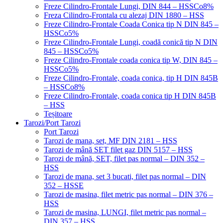
Freze Cilindro-Frontale Lungi, DIN 844 – HSSCo8%
Freza Cilindro-Frontala cu alezaj DIN 1880 – HSS
Freze Cilindro-Frontale Coada Conica tip N DIN 845 –
HSSCo5%
Freze Cilindro-Frontale Lungi, coadă conică tip N DIN
845 – HSSCo5%
Freze Cilindro-Frontale coada conica tip W, DIN 845 –
HSSCo5%
Freze Cilindro-Frontale, coada conica, tip H DIN 845B
– HSSCo8%
Freze Cilindro-Frontale, coada conica tip H DIN 845B
– HSS
Teșitoare
Tarozi/Port Tarozi
Port Tarozi
Tarozi de mana, set, MF DIN 2181 – HSS
Tarozi de mână SET filet gaz DIN 5157 – HSS
Tarozi de mână, SET, filet pas normal – DIN 352 –
HSS
Tarozi de mana, set 3 bucati, filet pas normal – DIN
352 – HSSE
Tarozi de masina, filet metric pas normal – DIN 376 –
HSS
Tarozi de masina, LUNGI, filet metric pas normal –
DIN 357 – HSS