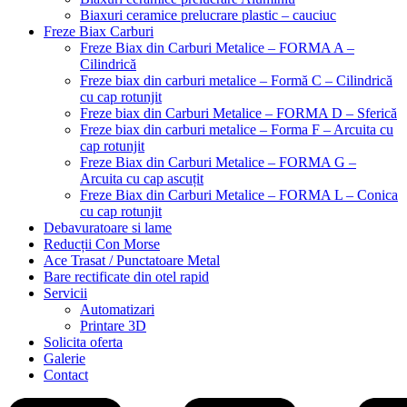
Biaxuri ceramice prelucrare plastic – cauciuc
Freze Biax Carburi
Freze Biax din Carburi Metalice – FORMA A –
Cilindrică
Freze biax din carburi metalice – Formă C – Cilindrică
cu cap rotunjit
Freze biax din Carburi Metalice – FORMA D – Sferică
Freze biax din carburi metalice – Forma F – Arcuita cu
cap rotunjit
Freze Biax din Carburi Metalice – FORMA G –
Arcuita cu cap ascuțit
Freze Biax din Carburi Metalice – FORMA L – Conica
cu cap rotunjit
Debavuratoare si lame
Reducții Con Morse
Ace Trasat / Punctatoare Metal
Bare rectificate din otel rapid
Servicii
Automatizari
Printare 3D
Solicita oferta
Galerie
Contact