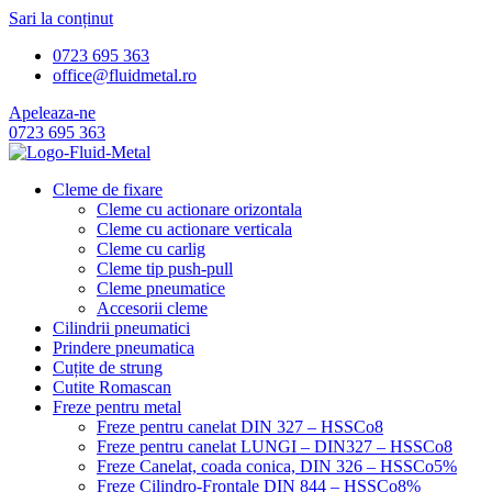
Sari la conținut
0723 695 363
office@fluidmetal.ro
Apeleaza-ne
0723 695 363
Cleme de fixare
Cleme cu actionare orizontala
Cleme cu actionare verticala
Cleme cu carlig
Cleme tip push-pull
Cleme pneumatice
Accesorii cleme
Cilindrii pneumatici
Prindere pneumatica
Cuțite de strung
Cutite Romascan
Freze pentru metal
Freze pentru canelat DIN 327 – HSSCo8
Freze pentru canelat LUNGI – DIN327 – HSSCo8
Freze Canelat, coada conica, DIN 326 – HSSCo5%
Freze Cilindro-Frontale DIN 844 – HSSCo8%