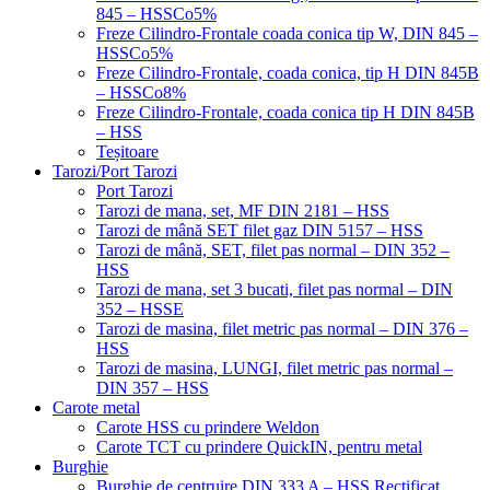
845 – HSSCo5%
Freze Cilindro-Frontale coada conica tip W, DIN 845 –
HSSCo5%
Freze Cilindro-Frontale, coada conica, tip H DIN 845B
– HSSCo8%
Freze Cilindro-Frontale, coada conica tip H DIN 845B
– HSS
Teșitoare
Tarozi/Port Tarozi
Port Tarozi
Tarozi de mana, set, MF DIN 2181 – HSS
Tarozi de mână SET filet gaz DIN 5157 – HSS
Tarozi de mână, SET, filet pas normal – DIN 352 –
HSS
Tarozi de mana, set 3 bucati, filet pas normal – DIN
352 – HSSE
Tarozi de masina, filet metric pas normal – DIN 376 –
HSS
Tarozi de masina, LUNGI, filet metric pas normal –
DIN 357 – HSS
Carote metal
Carote HSS cu prindere Weldon
Carote TCT cu prindere QuickIN, pentru metal
Burghie
Burghie de centruire DIN 333 A – HSS Rectificat