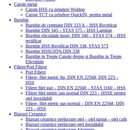
Carote metal
Carote HSS cu prindere Weldon
Carote TCT cu prindere QuickIN, pentru metal
Burghie
Burghie de centruire DIN 333 A – HSS Rectificat
Burghie DIN 345 – STAS 575 – HSS Laminat
Burghie elicoidale lungi, DIN 340 – STAS 574 – HSS
rectificat
Burghie HSS Rectificat DIN 338, STAS 573
Burghie HSSC05% DIN 338
Burghie in Trepte Canale drepte si Burghie in Trepte
Elicoidale
Filiere/Port Filiere
Port Filiere
Filiere, filet metric fin, DIN EN 22568, DIN 223 –
HSS
Filiere filet gaz – DIN EN 22568 – STAS 1160 – HSS
Filiere filet metric pas normal DIN 223 – HSSE pentru
otel inoxidabil
Filiere, filet metric pas normal – DIN EN 22568, DIN
223 – HSS
Biaxuri Ceramice
Biaxuri ceramice prelucrare otel – otel turnat – otel calit
Biaxuri ceramice prelucrare oțel inoxidabil
Biaxuri ceramice prelucrare Aluminiu