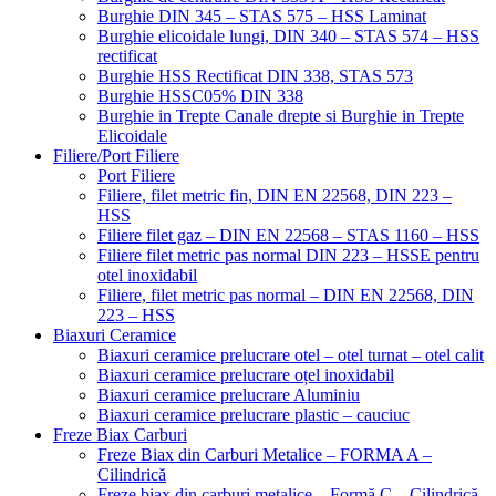
Burghie DIN 345 – STAS 575 – HSS Laminat
Burghie elicoidale lungi, DIN 340 – STAS 574 – HSS
rectificat
Burghie HSS Rectificat DIN 338, STAS 573
Burghie HSSC05% DIN 338
Burghie in Trepte Canale drepte si Burghie in Trepte
Elicoidale
Filiere/Port Filiere
Port Filiere
Filiere, filet metric fin, DIN EN 22568, DIN 223 –
HSS
Filiere filet gaz – DIN EN 22568 – STAS 1160 – HSS
Filiere filet metric pas normal DIN 223 – HSSE pentru
otel inoxidabil
Filiere, filet metric pas normal – DIN EN 22568, DIN
223 – HSS
Biaxuri Ceramice
Biaxuri ceramice prelucrare otel – otel turnat – otel calit
Biaxuri ceramice prelucrare oțel inoxidabil
Biaxuri ceramice prelucrare Aluminiu
Biaxuri ceramice prelucrare plastic – cauciuc
Freze Biax Carburi
Freze Biax din Carburi Metalice – FORMA A –
Cilindrică
Freze biax din carburi metalice – Formă C – Cilindrică