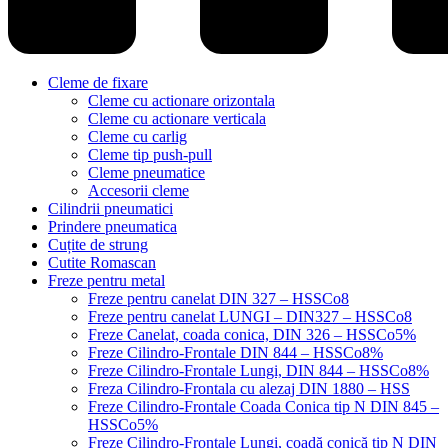
Cleme de fixare
Cleme cu actionare orizontala
Cleme cu actionare verticala
Cleme cu carlig
Cleme tip push-pull
Cleme pneumatice
Accesorii cleme
Cilindrii pneumatici
Prindere pneumatica
Cuțite de strung
Cutite Romascan
Freze pentru metal
Freze pentru canelat DIN 327 – HSSCo8
Freze pentru canelat LUNGI – DIN327 – HSSCo8
Freze Canelat, coada conica, DIN 326 – HSSCo5%
Freze Cilindro-Frontale DIN 844 – HSSCo8%
Freze Cilindro-Frontale Lungi, DIN 844 – HSSCo8%
Freza Cilindro-Frontala cu alezaj DIN 1880 – HSS
Freze Cilindro-Frontale Coada Conica tip N DIN 845 –
HSSCo5%
Freze Cilindro-Frontale Lungi, coadă conică tip N DIN