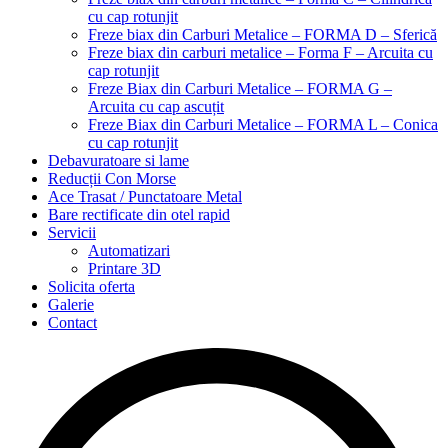
cu cap rotunjit
Freze biax din Carburi Metalice – FORMA D – Sferică
Freze biax din carburi metalice – Forma F – Arcuita cu
cap rotunjit
Freze Biax din Carburi Metalice – FORMA G –
Arcuita cu cap ascuțit
Freze Biax din Carburi Metalice – FORMA L – Conica
cu cap rotunjit
Debavuratoare si lame
Reducții Con Morse
Ace Trasat / Punctatoare Metal
Bare rectificate din otel rapid
Servicii
Automatizari
Printare 3D
Solicita oferta
Galerie
Contact