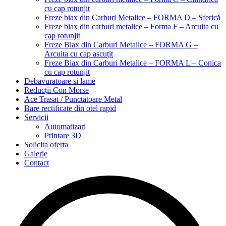
cu cap rotunjit
Freze biax din Carburi Metalice – FORMA D – Sferică
Freze biax din carburi metalice – Forma F – Arcuita cu
cap rotunjit
Freze Biax din Carburi Metalice – FORMA G –
Arcuita cu cap ascuțit
Freze Biax din Carburi Metalice – FORMA L – Conica
cu cap rotunjit
Debavuratoare si lame
Reducții Con Morse
Ace Trasat / Punctatoare Metal
Bare rectificate din otel rapid
Servicii
Automatizari
Printare 3D
Solicita oferta
Galerie
Contact