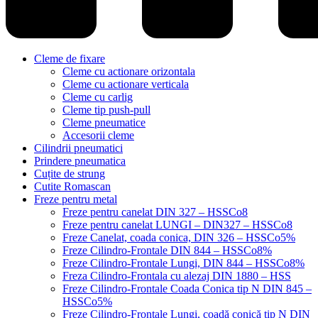
Cleme de fixare
Cleme cu actionare orizontala
Cleme cu actionare verticala
Cleme cu carlig
Cleme tip push-pull
Cleme pneumatice
Accesorii cleme
Cilindrii pneumatici
Prindere pneumatica
Cuțite de strung
Cutite Romascan
Freze pentru metal
Freze pentru canelat DIN 327 – HSSCo8
Freze pentru canelat LUNGI – DIN327 – HSSCo8
Freze Canelat, coada conica, DIN 326 – HSSCo5%
Freze Cilindro-Frontale DIN 844 – HSSCo8%
Freze Cilindro-Frontale Lungi, DIN 844 – HSSCo8%
Freza Cilindro-Frontala cu alezaj DIN 1880 – HSS
Freze Cilindro-Frontale Coada Conica tip N DIN 845 –
HSSCo5%
Freze Cilindro-Frontale Lungi, coadă conică tip N DIN