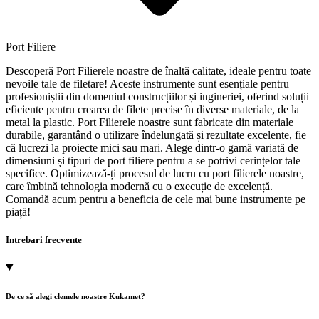
Port Filiere
Descoperă Port Filierele noastre de înaltă calitate, ideale pentru toate
nevoile tale de filetare! Aceste instrumente sunt esențiale pentru
profesioniștii din domeniul construcțiilor și ingineriei, oferind soluții
eficiente pentru crearea de filete precise în diverse materiale, de la
metal la plastic. Port Filierele noastre sunt fabricate din materiale
durabile, garantând o utilizare îndelungată și rezultate excelente, fie
că lucrezi la proiecte mici sau mari. Alege dintr-o gamă variată de
dimensiuni și tipuri de port filiere pentru a se potrivi cerințelor tale
specifice. Optimizează-ți procesul de lucru cu port filierele noastre,
care îmbină tehnologia modernă cu o execuție de excelență.
Comandă acum pentru a beneficia de cele mai bune instrumente pe
piață!
Intrebari frecvente
De ce să alegi clemele noastre Kukamet?