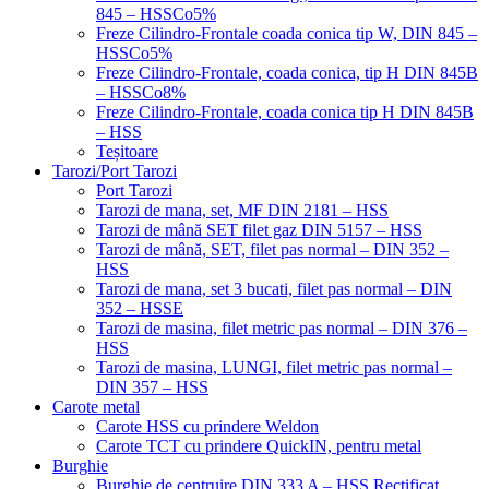
845 – HSSCo5%
Freze Cilindro-Frontale coada conica tip W, DIN 845 –
HSSCo5%
Freze Cilindro-Frontale, coada conica, tip H DIN 845B
– HSSCo8%
Freze Cilindro-Frontale, coada conica tip H DIN 845B
– HSS
Teșitoare
Tarozi/Port Tarozi
Port Tarozi
Tarozi de mana, set, MF DIN 2181 – HSS
Tarozi de mână SET filet gaz DIN 5157 – HSS
Tarozi de mână, SET, filet pas normal – DIN 352 –
HSS
Tarozi de mana, set 3 bucati, filet pas normal – DIN
352 – HSSE
Tarozi de masina, filet metric pas normal – DIN 376 –
HSS
Tarozi de masina, LUNGI, filet metric pas normal –
DIN 357 – HSS
Carote metal
Carote HSS cu prindere Weldon
Carote TCT cu prindere QuickIN, pentru metal
Burghie
Burghie de centruire DIN 333 A – HSS Rectificat