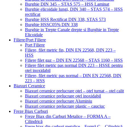
Burghie DIN 345 – STAS 575 – HSS Laminat
Burghie elicoidale lungi, DIN 340 – STAS 574 – HSS
rectificat
Burghie HSS Rectificat DIN 338, STAS 573
Burghie HSSC05% DIN 338
Burghie in Trepte Canale drepte si Burghie in Trepte
Elicoidale
Filiere/Port Filiere
Port Filiere
Filiere, filet metric fin, DIN EN 22568, DIN 223 –
HSS
Filiere filet gaz – DIN EN 22568 – STAS 1160 – HSS
Filiere filet metric pas normal DIN 223 – HSSE pentru
otel inoxidabil
Filiere, filet metric pas normal – DIN EN 22568, DIN
223 – HSS
Biaxuri Ceramice
Biaxuri ceramice prelucrare otel – otel turnat – otel calit
Biaxuri ceramice prelucrare oțel inoxidabil
Biaxuri ceramice prelucrare Aluminiu
Biaxuri ceramice prelucrare plastic – cauciuc
Freze Biax Carburi
Freze Biax din Carburi Metalice – FORMA A –
Cilindrică
Freze biax din carburi metalice – Formă C – Cilindrică