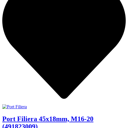
Port Filiera 45x18mm, M16-20
(491823009)