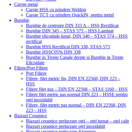
Carote metal
Carote HSS cu prindere Weldon
Carote TCT cu prindere QuickIN, pentru metal
Burghie
Burghie de centruire DIN 333 A – HSS Rectificat
Burghie DIN 345 – STAS 575 – HSS Laminat
Burghie elicoidale lungi, DIN 340 – STAS 574 – HSS
rectificat
Burghie HSS Rectificat DIN 338, STAS 573
Burghie HSSC05% DIN 338
Burghie in Trepte Canale drepte si Burghie in Trepte
Elicoidale
Filiere/Port Filiere
Port Filiere
Filiere, filet metric fin, DIN EN 22568, DIN 223 –
HSS
Filiere filet gaz – DIN EN 22568 – STAS 1160 – HSS
Filiere filet metric pas normal DIN 223 – HSSE pentru
otel inoxidabil
Filiere, filet metric pas normal – DIN EN 22568, DIN
223 – HSS
Biaxuri Ceramice
Biaxuri ceramice prelucrare otel – otel turnat – otel calit
Biaxuri ceramice prelucrare oțel inoxidabil
Biaxuri ceramice prelucrare Aluminiu