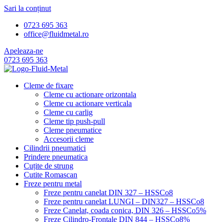
Sari la conținut
0723 695 363
office@fluidmetal.ro
Apeleaza-ne
0723 695 363
Cleme de fixare
Cleme cu actionare orizontala
Cleme cu actionare verticala
Cleme cu carlig
Cleme tip push-pull
Cleme pneumatice
Accesorii cleme
Cilindrii pneumatici
Prindere pneumatica
Cuțite de strung
Cutite Romascan
Freze pentru metal
Freze pentru canelat DIN 327 – HSSCo8
Freze pentru canelat LUNGI – DIN327 – HSSCo8
Freze Canelat, coada conica, DIN 326 – HSSCo5%
Freze Cilindro-Frontale DIN 844 – HSSCo8%