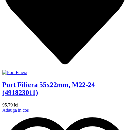
Port Filiera 55x22mm, M22-24
(491823011)
95,79
lei
Adauga in cos