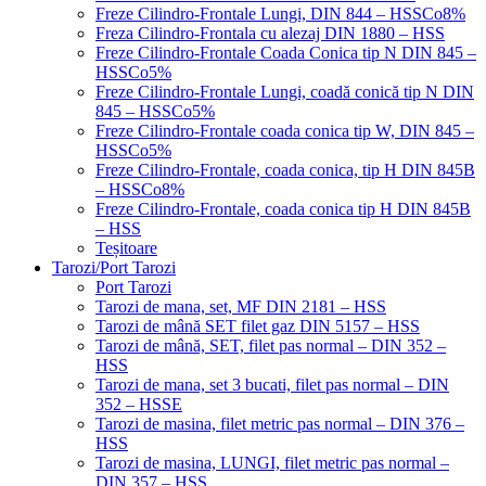
Freze Cilindro-Frontale Lungi, DIN 844 – HSSCo8%
Freza Cilindro-Frontala cu alezaj DIN 1880 – HSS
Freze Cilindro-Frontale Coada Conica tip N DIN 845 –
HSSCo5%
Freze Cilindro-Frontale Lungi, coadă conică tip N DIN
845 – HSSCo5%
Freze Cilindro-Frontale coada conica tip W, DIN 845 –
HSSCo5%
Freze Cilindro-Frontale, coada conica, tip H DIN 845B
– HSSCo8%
Freze Cilindro-Frontale, coada conica tip H DIN 845B
– HSS
Teșitoare
Tarozi/Port Tarozi
Port Tarozi
Tarozi de mana, set, MF DIN 2181 – HSS
Tarozi de mână SET filet gaz DIN 5157 – HSS
Tarozi de mână, SET, filet pas normal – DIN 352 –
HSS
Tarozi de mana, set 3 bucati, filet pas normal – DIN
352 – HSSE
Tarozi de masina, filet metric pas normal – DIN 376 –
HSS
Tarozi de masina, LUNGI, filet metric pas normal –
DIN 357 – HSS