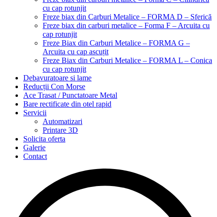
cu cap rotunjit
Freze biax din Carburi Metalice – FORMA D – Sferică
Freze biax din carburi metalice – Forma F – Arcuita cu
cap rotunjit
Freze Biax din Carburi Metalice – FORMA G –
Arcuita cu cap ascuțit
Freze Biax din Carburi Metalice – FORMA L – Conica
cu cap rotunjit
Debavuratoare si lame
Reducții Con Morse
Ace Trasat / Punctatoare Metal
Bare rectificate din otel rapid
Servicii
Automatizari
Printare 3D
Solicita oferta
Galerie
Contact