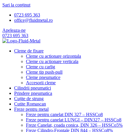
Sari la conținut
0723 695 363
office@fluidmetal.ro
Apeleaza-ne
0723 695 363
Cleme de fixare
Cleme cu actionare orizontala
Cleme cu actionare verticala
Cleme cu carlig
Cleme tip push-pull
Cleme pneumatice
Accesorii cleme
Cilindrii pneumatici
Prindere pneumatica
Cuțite de strung
Cutite Romascan
Freze pentru metal
Freze pentru canelat DIN 327 – HSSCo8
Freze pentru canelat LUNGI – DIN327 – HSSCo8
Freze Canelat, coada conica, DIN 326 – HSSCo5%
Freze Cilindro-Frontale DIN 844 – HSSCo8%