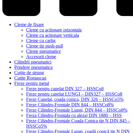
Cleme de fixare
Cleme cu actionare orizontala
Cleme cu actionare verticala
Cleme cu carlig
Cleme tip push-pull
Cleme pneumatice
Accesorii cleme
Cilindrii pneumatici
Prindere pneumatica
Cuțite de strung
Cutite Romascan
Freze pentru metal
Freze pentru canelat DIN 327 – HSSCo8
Freze pentru canelat LUNGI – DIN327 – HSSCo8
Freze Canelat, coada conica, DIN 326 – HSSCo5%
Freze Cilindro-Frontale DIN 844 – HSSCo8%
Freze Cilindro-Frontale Lungi, DIN 844 – HSSCo8%
Freza Cilindro-Frontala cu alezaj DIN 1880 – HSS
Freze Cilindro-Frontale Coada Conica tip N DIN 845 –
HSSCo5%
Freze Cilindro-Frontale Lungi, coadă conică tip N DIN