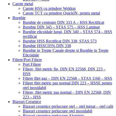
Carote metal
Carote HSS cu prindere Weldon
Carote TCT cu prindere QuickIN, pentru metal
Burghie
Burghie de centruire DIN 333 A – HSS Rectificat
Burghie DIN 345 – STAS 575 – HSS Laminat
Burghie elicoidale lungi, DIN 340 – STAS 574 – HSS
rectificat
Burghie HSS Rectificat DIN 338, STAS 573
Burghie HSSC05% DIN 338
Burghie in Trepte Canale drepte si Burghie in Trepte
Elicoidale
Filiere/Port Filiere
Port Filiere
Filiere, filet metric fin, DIN EN 22568, DIN 223 –
HSS
Filiere filet gaz – DIN EN 22568 – STAS 1160 – HSS
Filiere filet metric pas normal DIN 223 – HSSE pentru
otel inoxidabil
Filiere, filet metric pas normal – DIN EN 22568, DIN
223 – HSS
Biaxuri Ceramice
Biaxuri ceramice prelucrare otel – otel turnat – otel calit
Biaxuri ceramice prelucrare oțel inoxidabil
Biaxuri ceramice prelucrare Aluminiu