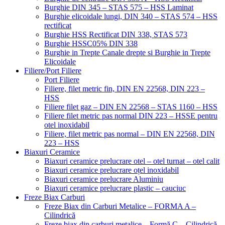
Burghie DIN 345 – STAS 575 – HSS Laminat
Burghie elicoidale lungi, DIN 340 – STAS 574 – HSS
rectificat
Burghie HSS Rectificat DIN 338, STAS 573
Burghie HSSC05% DIN 338
Burghie in Trepte Canale drepte si Burghie in Trepte
Elicoidale
Filiere/Port Filiere
Port Filiere
Filiere, filet metric fin, DIN EN 22568, DIN 223 –
HSS
Filiere filet gaz – DIN EN 22568 – STAS 1160 – HSS
Filiere filet metric pas normal DIN 223 – HSSE pentru
otel inoxidabil
Filiere, filet metric pas normal – DIN EN 22568, DIN
223 – HSS
Biaxuri Ceramice
Biaxuri ceramice prelucrare otel – otel turnat – otel calit
Biaxuri ceramice prelucrare oțel inoxidabil
Biaxuri ceramice prelucrare Aluminiu
Biaxuri ceramice prelucrare plastic – cauciuc
Freze Biax Carburi
Freze Biax din Carburi Metalice – FORMA A –
Cilindrică
Freze biax din carburi metalice – Formă C – Cilindrică