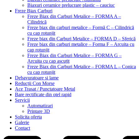
Biaxuri ceramice prelucrare plastic – cauciuc
Freze Biax Carburi
Freze Biax din Carburi Metalice – FORMA A –
Cilindrică
Freze biax din carburi metalice – Formă C – Cilindrică
cu cap rotunjit
Freze biax din Carburi Metalice – FORMA D – Sferică
Freze biax din carburi metalice – Forma F – Arcuita cu
cap rotunjit
Freze Biax din Carburi Metalice – FORMA G –
Arcuita cu cap ascuțit
Freze Biax din Carburi Metalice – FORMA L – Conica
cu cap rotunjit
Debavuratoare si lame
Reducții Con Morse
Ace Trasat / Punctatoare Metal
Bare rectificate din otel rapid
Servicii
Automatizari
Printare 3D
Solicita oferta
Galerie
Contact