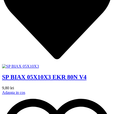
SP BIAX 05X10X3 EKR 80N V4
9,80
lei
Adauga in cos