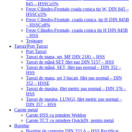
845 – HSSCo5%
Freze Cilindro-Frontale coada conica tip W, DIN 845 –
HSSCo5%
Freze Cilindro-Frontale, coada conica, tip H DIN 845B
– HSSCo8%
Freze Cilindro-Frontale, coada conica tip H DIN 845B
– HSS
Teșitoare
Tarozi/Port Tarozi
Port Tarozi
Tarozi de mana, set, MF DIN 2181 – HSS
Tarozi de mână SET filet gaz DIN 5157 – HSS
Tarozi de mână, SET, filet pas normal – DIN 352 –
HSS
Tarozi de mana, set 3 bucati, filet pas normal – DIN
352 – HSSE
Tarozi de masina, filet metric pas normal – DIN 376 –
HSS
Tarozi de masina, LUNGI, filet metric pas normal –
DIN 357 – HSS
Carote metal
Carote HSS cu prindere Weldon
Carote TCT cu prindere QuickIN, pentru metal
Burghie
Burghie de centruire DIN 333 A – HSS Rectificat