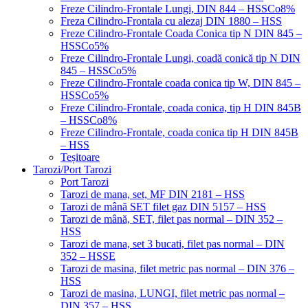
Freze Cilindro-Frontale Lungi, DIN 844 – HSSCo8%
Freza Cilindro-Frontala cu alezaj DIN 1880 – HSS
Freze Cilindro-Frontale Coada Conica tip N DIN 845 –
HSSCo5%
Freze Cilindro-Frontale Lungi, coadă conică tip N DIN
845 – HSSCo5%
Freze Cilindro-Frontale coada conica tip W, DIN 845 –
HSSCo5%
Freze Cilindro-Frontale, coada conica, tip H DIN 845B
– HSSCo8%
Freze Cilindro-Frontale, coada conica tip H DIN 845B
– HSS
Teșitoare
Tarozi/Port Tarozi
Port Tarozi
Tarozi de mana, set, MF DIN 2181 – HSS
Tarozi de mână SET filet gaz DIN 5157 – HSS
Tarozi de mână, SET, filet pas normal – DIN 352 –
HSS
Tarozi de mana, set 3 bucati, filet pas normal – DIN
352 – HSSE
Tarozi de masina, filet metric pas normal – DIN 376 –
HSS
Tarozi de masina, LUNGI, filet metric pas normal –
DIN 357 – HSS