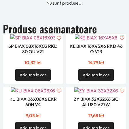
Nu sunt produse...
Produse asemanatoare
SP BIAX 08X16X03 RKD
KE BIAX 16X45X6 RKD 46
80 QU V21
O V13
10,32
lei
14,79
lei
Adauga in cos
Adauga in cos
KU BIAX 06X06X6 EKR
ZY BIAX 32X32X6 SIC
60N V4
ALU80 V27W
9,03
lei
17,68
lei
Adauga in cos
Adauga in cos