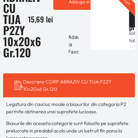
Adauga in cos
CU
per
Ofe
in
TIJA
de
15,69
lei
func
pre
P2ZY
de
solic
10x20x6
Adauga
tale
la
Gr.120
Favorite
Descriere CORP ABRAZIV CU TIJA P2ZY
10x20x6 Gr.120
Legatura din cauciuc moale a biaxurilor din categoria P2
permite obtinerea unei suprafete lucioase.
Biaxurile din aceasta categorie sunt folosite pe suprafete
prelucrate in prealabil acolo unde un lustruit fin pana la