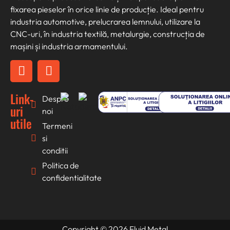
fixarea pieselor în orice linie de producție. Ideal pentru
industria automotive, prelucrarea lemnului, utilizare la
CNC-uri, în industria textilă, metalurgie, construcția de
mașini și industria armamentului.
Link-
Despre
uri
noi
utile
Termeni
si
conditii
Politica de
confidentialitate
Copyright © 2026 Fluid Metal