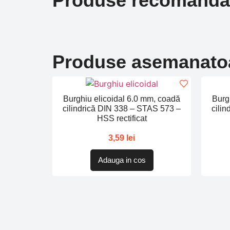
Produse recomanda
Produse asemanato
Burghiu elicoidal 6.0 mm, coadă
Burg
cilindrică DIN 338 – STAS 573 –
cili
HSS rectificat
3,59
lei
Adauga in cos