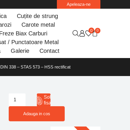
Apeleaza-ne
ica
Cuțite de strung
arozi
Carote metal
0
0
Freze Biax Carburi
at / Punctatoare Metal
a
Galerie
Contact
ă DIN 338 – STAS 573 – HSS rectificat
Solicita
fisa 3D
Adauga in cos