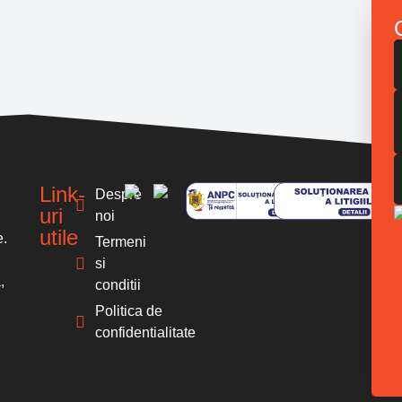
Link-
Despre
uri
noi
utile
e.
Termeni
si
,
conditii
Politica de
confidentialitate