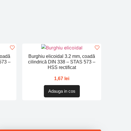
coadă
Burghiu elicoidal 3.2 mm, coadă
573 –
cilindrică DIN 338 – STAS 573 –
HSS rectificat
1,67
lei
Adauga in cos