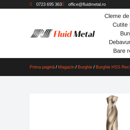
0723 695 363
office@fluidmetal.ro
Cleme de 
Cutit
Bur
Debavur
Bare re
Prima pagină
/
Magazin
/
Burghie
/
Burghie HSS Rect