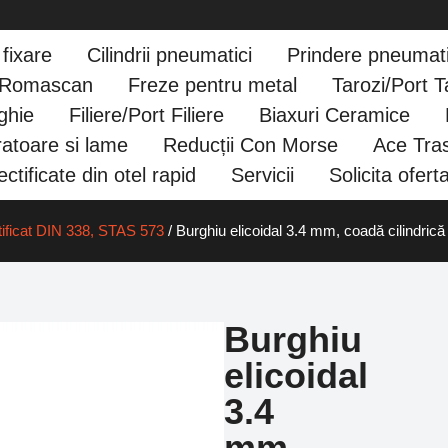
fixare
Cilindrii pneumatici
Prindere pneumat
e Romascan
Freze pentru metal
Tarozi/Port T
ghie
Filiere/Port Filiere
Biaxuri Ceramice
atoare si lame
Reducții Con Morse
Ace Tras
ctificate din otel rapid
Servicii
Solicita ofert
ificat DIN 338, STAS 573
/ Burghiu elicoidal 3.4 mm, coadă cilindric
Burghiu
elicoidal
3.4
mm,