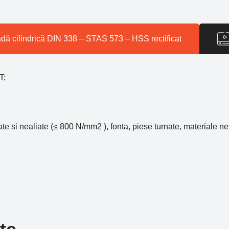
adă cilindrică DIN 338 – STAS 573 – HSS rectificat
T;
te si nealiate (≤ 800 N/mm2 ), fonta, piese turnate, materiale ne