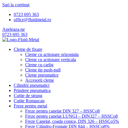
Sari la conținut
0723 695 363
office@fluidmetal.ro
Apeleaza-ne
0723 695 363
Cleme de fixare
Cleme cu actionare orizontala
Cleme cu actionare verticala
Cleme cu carlig
Cleme tip push-pull
Cleme pneumatice
Accesorii cleme
Cilindrii pneumatici
Prindere pneumatica
Cuțite de strung
Cutite Romascan
Freze pentru metal
Freze pentru canelat DIN 327 – HSSCo8
Freze pentru canelat LUNGI – DIN327 – HSSCo8
Freze Canelat, coada conica, DIN 326 – HSSCo5%
Freze Cilindro-Frontale DIN 844 – HSSCo8%