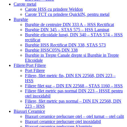
Carote metal
Carote HSS cu prindere Weldon
Carote TCT cu prindere QuickIN, pentru metal
Burghie
Burghie de centruire DIN 333 A – HSS Rectificat
Burghie DIN 345 – STAS 575 – HSS Laminat
Burghie elicoidale lungi, DIN 340 – STAS 574 – HSS
rectificat
Burghie HSS Rectificat DIN 338, STAS 573
Burghie HSSC05% DIN 338
Burghie in Trepte Canale drepte si Burghie in Trepte
Elicoidale
Filiere/Port Filiere
Port Filiere
Filiere, filet metric fin, DIN EN 22568, DIN 223 –
HSS
Filiere filet gaz – DIN EN 22568 – STAS 1160 – HSS
Filiere filet metric pas normal DIN 223 – HSSE pentru
otel inoxidabil
Filiere, filet metric pas normal – DIN EN 22568, DIN
223 – HSS
Biaxuri Ceramice
Biaxuri ceramice prelucrare otel – otel turnat – otel calit
Biaxuri ceramice prelucrare oțel inoxidabil
Biaxuri ceramice prelucrare Aluminiu