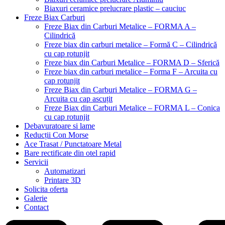
Biaxuri ceramice prelucrare plastic – cauciuc
Freze Biax Carburi
Freze Biax din Carburi Metalice – FORMA A –
Cilindrică
Freze biax din carburi metalice – Formă C – Cilindrică
cu cap rotunjit
Freze biax din Carburi Metalice – FORMA D – Sferică
Freze biax din carburi metalice – Forma F – Arcuita cu
cap rotunjit
Freze Biax din Carburi Metalice – FORMA G –
Arcuita cu cap ascuțit
Freze Biax din Carburi Metalice – FORMA L – Conica
cu cap rotunjit
Debavuratoare si lame
Reducții Con Morse
Ace Trasat / Punctatoare Metal
Bare rectificate din otel rapid
Servicii
Automatizari
Printare 3D
Solicita oferta
Galerie
Contact