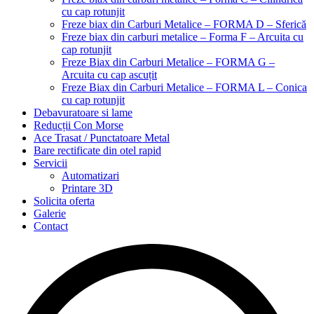
cu cap rotunjit
Freze biax din Carburi Metalice – FORMA D – Sferică
Freze biax din carburi metalice – Forma F – Arcuita cu
cap rotunjit
Freze Biax din Carburi Metalice – FORMA G –
Arcuita cu cap ascuțit
Freze Biax din Carburi Metalice – FORMA L – Conica
cu cap rotunjit
Debavuratoare si lame
Reducții Con Morse
Ace Trasat / Punctatoare Metal
Bare rectificate din otel rapid
Servicii
Automatizari
Printare 3D
Solicita oferta
Galerie
Contact