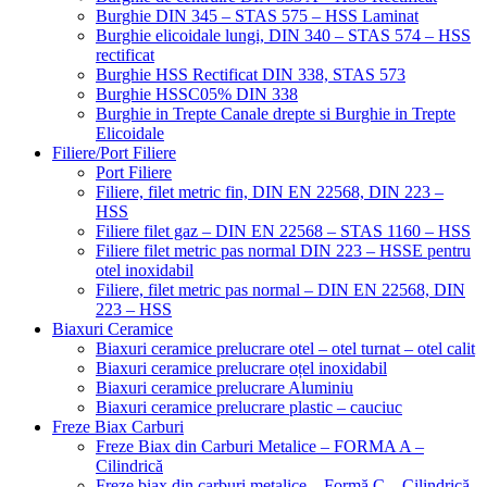
Burghie DIN 345 – STAS 575 – HSS Laminat
Burghie elicoidale lungi, DIN 340 – STAS 574 – HSS
rectificat
Burghie HSS Rectificat DIN 338, STAS 573
Burghie HSSC05% DIN 338
Burghie in Trepte Canale drepte si Burghie in Trepte
Elicoidale
Filiere/Port Filiere
Port Filiere
Filiere, filet metric fin, DIN EN 22568, DIN 223 –
HSS
Filiere filet gaz – DIN EN 22568 – STAS 1160 – HSS
Filiere filet metric pas normal DIN 223 – HSSE pentru
otel inoxidabil
Filiere, filet metric pas normal – DIN EN 22568, DIN
223 – HSS
Biaxuri Ceramice
Biaxuri ceramice prelucrare otel – otel turnat – otel calit
Biaxuri ceramice prelucrare oțel inoxidabil
Biaxuri ceramice prelucrare Aluminiu
Biaxuri ceramice prelucrare plastic – cauciuc
Freze Biax Carburi
Freze Biax din Carburi Metalice – FORMA A –
Cilindrică
Freze biax din carburi metalice – Formă C – Cilindrică