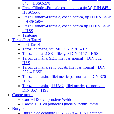
845 – HSSCo5%
Freze Cilindro-Frontale coada conica tip W, DIN 845 –
HSSCo5%
Freze Cilindro-Frontale, coada conica, tip H DIN 845B
– HSSCo8%
Freze Cilindro-Frontale, coada conica tip H DIN 845B
– HSS
Teșitoare
Tarozi/Port Tarozi
Port Tarozi
Tarozi de mana, set, MF DIN 2181 – HSS
Tarozi de mână SET filet gaz DIN 5157 – HSS
Tarozi de mână, SET, filet pas normal – DIN 352 –
HSS
Tarozi de mana, set 3 bucati, filet pas normal – DIN
352 – HSSE
Tarozi de masina, filet metric pas normal – DIN 376 –
HSS
Tarozi de masina, LUNGI, filet metric pas normal –
DIN 357 – HSS
Carote metal
Carote HSS cu prindere Weldon
Carote TCT cu prindere QuickIN, pentru metal
Burghie
Burghie de centruire DIN 333 A – HSS Rectificat