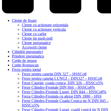
Cleme de fixare
Cleme cu actionare orizontala
Cleme cu actionare verticala
Cleme cu carlig
Cleme tip push-pull
Cleme pneumatice
Accesorii cleme
Cilindrii pneumatici
Prindere pneumatica
Cuțite de strung
Cutite Romascan
Freze pentru metal
Freze pentru canelat DIN 327 – HSSCo8
Freze pentru canelat LUNGI – DIN327 – HSSCo8
Freze Canelat, coada conica, DIN 326 – HSSCo5%
Freze Cilindro-Frontale DIN 844 – HSSCo8%
Freze Cilindro-Frontale Lungi, DIN 844 – HSSCo8%
Freza Cilindro-Frontala cu alezaj DIN 1880 – HSS
Freze Cilindro-Frontale Coada Conica tip N DIN 845 –
HSSCo5%
Freze Cilindro-Frontale Lungi, coadă conică tip N DIN