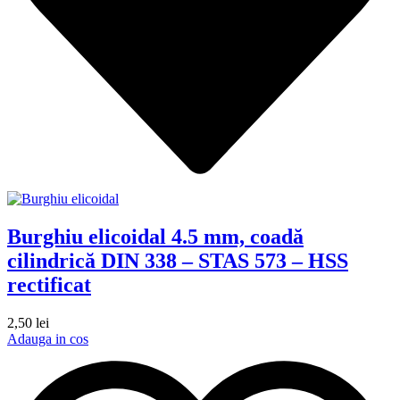
Burghiu elicoidal 4.5 mm, coadă
cilindrică DIN 338 – STAS 573 – HSS
rectificat
2,50
lei
Adauga in cos