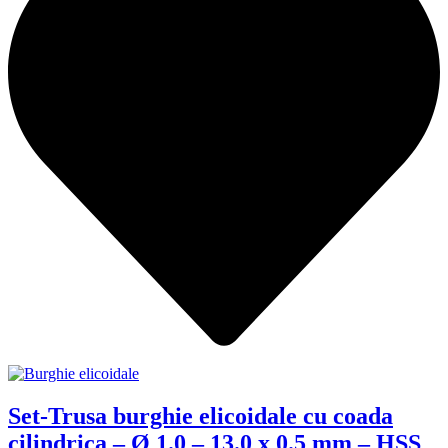
Set-Trusa burghie elicoidale cu coada
cilindrica – Ø 1.0 – 13.0 x 0.5 mm – HSS