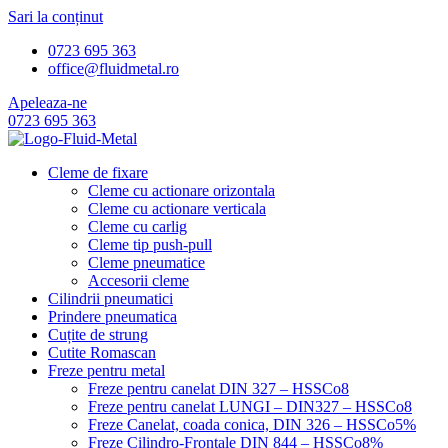
Sari la conținut
0723 695 363
office@fluidmetal.ro
Apeleaza-ne
0723 695 363
Cleme de fixare
Cleme cu actionare orizontala
Cleme cu actionare verticala
Cleme cu carlig
Cleme tip push-pull
Cleme pneumatice
Accesorii cleme
Cilindrii pneumatici
Prindere pneumatica
Cuțite de strung
Cutite Romascan
Freze pentru metal
Freze pentru canelat DIN 327 – HSSCo8
Freze pentru canelat LUNGI – DIN327 – HSSCo8
Freze Canelat, coada conica, DIN 326 – HSSCo5%
Freze Cilindro-Frontale DIN 844 – HSSCo8%