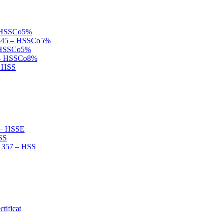
 – HSSCo5%
N 845 – HSSCo5%
 – HSSCo5%
B – HSSCo8%
– HSS
2 – HSSE
HSS
N 357 – HSS
tificat