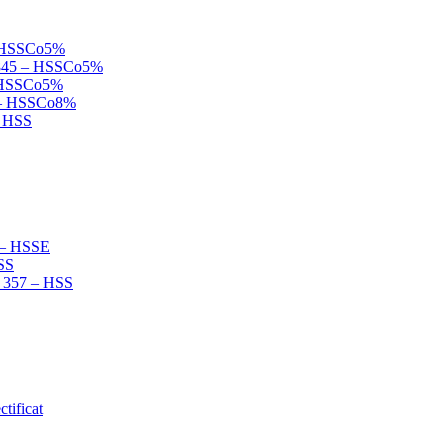
 – HSSCo5%
N 845 – HSSCo5%
 – HSSCo5%
B – HSSCo8%
– HSS
2 – HSSE
HSS
N 357 – HSS
tificat