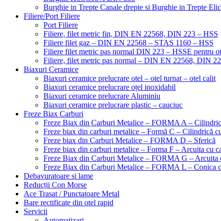
Burghie in Trepte Canale drepte si Burghie in Trepte Eli
Filiere/Port Filiere
Port Filiere
Filiere, filet metric fin, DIN EN 22568, DIN 223 – HSS
Filiere filet gaz – DIN EN 22568 – STAS 1160 – HSS
Filiere filet metric pas normal DIN 223 – HSSE pentru ot
Filiere, filet metric pas normal – DIN EN 22568, DIN 
Biaxuri Ceramice
Biaxuri ceramice prelucrare otel – otel turnat – otel calit
Biaxuri ceramice prelucrare oțel inoxidabil
Biaxuri ceramice prelucrare Aluminiu
Biaxuri ceramice prelucrare plastic – cauciuc
Freze Biax Carburi
Freze Biax din Carburi Metalice – FORMA A – Cilindri
Freze biax din carburi metalice – Formă C – Cilindrică cu
Freze biax din Carburi Metalice – FORMA D – Sferică
Freze biax din carburi metalice – Forma F – Arcuita cu ca
Freze Biax din Carburi Metalice – FORMA G – Arcuita c
Freze Biax din Carburi Metalice – FORMA L – Conica cu
Debavuratoare si lame
Reducții Con Morse
Ace Trasat / Punctatoare Metal
Bare rectificate din otel rapid
Servicii
Automatizari