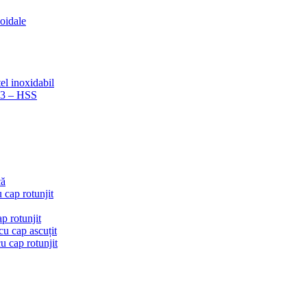
coidale
el inoxidabil
223 – HSS
că
 cap rotunjit
p rotunjit
u cap ascuțit
 cap rotunjit