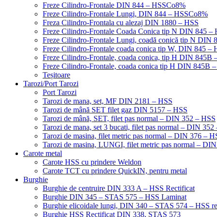
Freze Cilindro-Frontale DIN 844 – HSSCo8%
Freze Cilindro-Frontale Lungi, DIN 844 – HSSCo8%
Freza Cilindro-Frontala cu alezaj DIN 1880 – HSS
Freze Cilindro-Frontale Coada Conica tip N DIN 845
Freze Cilindro-Frontale Lungi, coadă conică tip N DI
Freze Cilindro-Frontale coada conica tip W, DIN 845
Freze Cilindro-Frontale, coada conica, tip H DIN 845
Freze Cilindro-Frontale, coada conica tip H DIN 845B 
Teșitoare
Tarozi/Port Tarozi
Port Tarozi
Tarozi de mana, set, MF DIN 2181 – HSS
Tarozi de mână SET filet gaz DIN 5157 – HSS
Tarozi de mână, SET, filet pas normal – DIN 352 – HSS
Tarozi de mana, set 3 bucati, filet pas normal – DIN 35
Tarozi de masina, filet metric pas normal – DIN 376 – 
Tarozi de masina, LUNGI, filet metric pas normal – DI
Carote metal
Carote HSS cu prindere Weldon
Carote TCT cu prindere QuickIN, pentru metal
Burghie
Burghie de centruire DIN 333 A – HSS Rectificat
Burghie DIN 345 – STAS 575 – HSS Laminat
Burghie elicoidale lungi, DIN 340 – STAS 574 – HSS rec
Burghie HSS Rectificat DIN 338, STAS 573