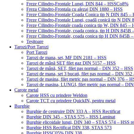
Freze Cilindro-Frontale Lungi, DIN 844 – HSSCo8%
Freza Cilindro-Frontala cu alezaj DIN 1880 – HSS
Freze Cilindro-Frontale Coada Conica tip N DIN 845
Freze Cilindro-Frontale Lungi, coadă conică tip N DI
Freze Cilindro-Frontale coada conica tip W, DIN 845
Freze Cilindro-Frontale, coada conica, tip H DIN 845
Freze Cilindro-Frontale, coada conica tip H DIN 845B 
Teșitoare
Tarozi/Port Tarozi
Port Tarozi
Tarozi de mana, set, MF DIN 2181 – HSS
Tarozi de mână SET filet gaz DIN 5157 – HSS
Tarozi de mână, SET, filet pas normal – DIN 352 – HSS
Tarozi de mana, set 3 bucati, filet pas normal – DIN 35
Tarozi de masina, filet metric pas normal – DIN 376 – 
Tarozi de masina, LUNGI, filet metric pas normal – DI
Carote metal
Carote HSS cu prindere Weldon
Carote TCT cu prindere QuickIN, pentru metal
Burghie
Burghie de centruire DIN 333 A – HSS Rectificat
Burghie DIN 345 – STAS 575 – HSS Laminat
Burghie elicoidale lungi, DIN 340 – STAS 574 – HSS rec
Burghie HSS Rectificat DIN 338, STAS 573
Burghie HSSC05% DIN 338