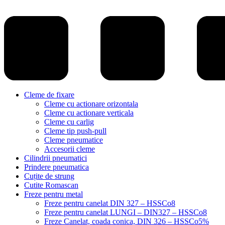
Cleme de fixare
Cleme cu actionare orizontala
Cleme cu actionare verticala
Cleme cu carlig
Cleme tip push-pull
Cleme pneumatice
Accesorii cleme
Cilindrii pneumatici
Prindere pneumatica
Cuțite de strung
Cutite Romascan
Freze pentru metal
Freze pentru canelat DIN 327 – HSSCo8
Freze pentru canelat LUNGI – DIN327 – HSSCo8
Freze Canelat, coada conica, DIN 326 – HSSCo5%