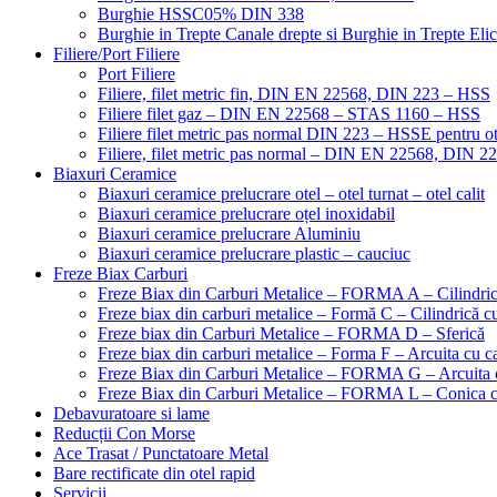
Burghie HSSC05% DIN 338
Burghie in Trepte Canale drepte si Burghie in Trepte Eli
Filiere/Port Filiere
Port Filiere
Filiere, filet metric fin, DIN EN 22568, DIN 223 – HSS
Filiere filet gaz – DIN EN 22568 – STAS 1160 – HSS
Filiere filet metric pas normal DIN 223 – HSSE pentru ot
Filiere, filet metric pas normal – DIN EN 22568, DIN 
Biaxuri Ceramice
Biaxuri ceramice prelucrare otel – otel turnat – otel calit
Biaxuri ceramice prelucrare oțel inoxidabil
Biaxuri ceramice prelucrare Aluminiu
Biaxuri ceramice prelucrare plastic – cauciuc
Freze Biax Carburi
Freze Biax din Carburi Metalice – FORMA A – Cilindri
Freze biax din carburi metalice – Formă C – Cilindrică cu
Freze biax din Carburi Metalice – FORMA D – Sferică
Freze biax din carburi metalice – Forma F – Arcuita cu ca
Freze Biax din Carburi Metalice – FORMA G – Arcuita c
Freze Biax din Carburi Metalice – FORMA L – Conica cu
Debavuratoare si lame
Reducții Con Morse
Ace Trasat / Punctatoare Metal
Bare rectificate din otel rapid
Servicii