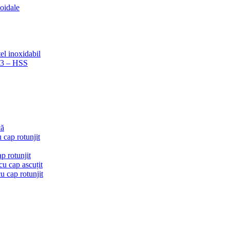
coidale
el inoxidabil
223 – HSS
că
 cap rotunjit
p rotunjit
u cap ascuțit
 cap rotunjit