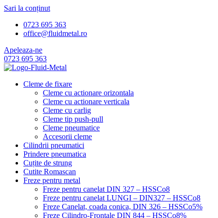
Sari la conținut
0723 695 363
office@fluidmetal.ro
Apeleaza-ne
0723 695 363
Cleme de fixare
Cleme cu actionare orizontala
Cleme cu actionare verticala
Cleme cu carlig
Cleme tip push-pull
Cleme pneumatice
Accesorii cleme
Cilindrii pneumatici
Prindere pneumatica
Cuțite de strung
Cutite Romascan
Freze pentru metal
Freze pentru canelat DIN 327 – HSSCo8
Freze pentru canelat LUNGI – DIN327 – HSSCo8
Freze Canelat, coada conica, DIN 326 – HSSCo5%
Freze Cilindro-Frontale DIN 844 – HSSCo8%