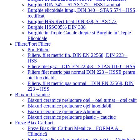
Burghie DIN 345 – STAS 575 – HSS Laminat
Burghie elicoidale lungi, DIN 340 – STAS 574 – HSS
rectificat
Burghie HSS Rectificat DIN 338, STAS 573
Burghie HSSC05% DIN 338
Burghie in Trepte Canale drepte si Burghie in Trepte
Elicoidale
Filiere/Port Filiere
Port Filiere
Filiere, filet metric fin, DIN EN 22568, DIN 223 –
HSS
Filiere filet gaz – DIN EN 22568 – STAS 1160 – HSS
Filiere filet metric pas normal DIN 223 – HSSE pentru
otel inoxidabil
Filiere, filet metric pas normal – DIN EN 22568, DIN
223 – HSS
Biaxuri Ceramice
Biaxuri ceramice prelucrare otel – otel turnat – otel calit
Biaxuri ceramice prelucrare oțel inoxidabil
Biaxuri ceramice prelucrare Aluminiu
Biaxuri ceramice prelucrare plastic – cauciuc
Freze Biax Carburi
Freze Biax din Carburi Metalice – FORMA A –
Cilindrică
Freze biax din carburi metalice – Formă C – Cilindrică