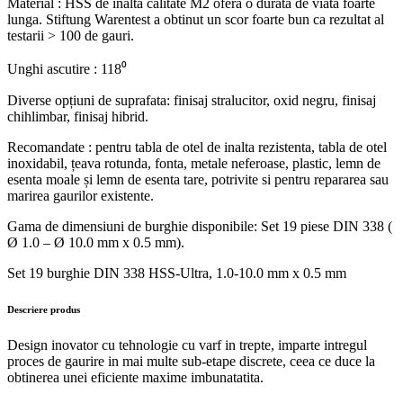
Material : HSS de inalta calitate M2 ofera o durata de viata foarte
lunga. Stiftung Warentest a obtinut un scor foarte bun ca rezultat al
testarii > 100 de gauri.
Unghi ascutire : 118⁰
Diverse opțiuni de suprafata: finisaj stralucitor, oxid negru, finisaj
chihlimbar, finisaj hibrid.
Recomandate : pentru tabla de otel de inalta rezistenta, tabla de otel
inoxidabil, țeava rotunda, fonta, metale neferoase, plastic, lemn de
esenta moale și lemn de esenta tare, potrivite si pentru repararea sau
marirea gaurilor existente.
Gama de dimensiuni de burghie disponibile: Set 19 piese DIN 338 (
Ø 1.0 – Ø 10.0 mm x 0.5 mm).
Set 19 burghie DIN 338 HSS-Ultra, 1.0-10.0 mm x 0.5 mm
Descriere produs
Design inovator cu tehnologie cu varf in trepte, imparte intregul
proces de gaurire in mai multe sub-etape discrete, ceea ce duce la
obtinerea unei eficiente maxime imbunatatita.