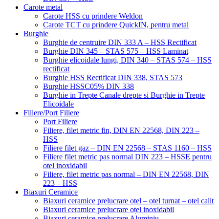
Carote metal
Carote HSS cu prindere Weldon
Carote TCT cu prindere QuickIN, pentru metal
Burghie
Burghie de centruire DIN 333 A – HSS Rectificat
Burghie DIN 345 – STAS 575 – HSS Laminat
Burghie elicoidale lungi, DIN 340 – STAS 574 – HSS
rectificat
Burghie HSS Rectificat DIN 338, STAS 573
Burghie HSSC05% DIN 338
Burghie in Trepte Canale drepte si Burghie in Trepte
Elicoidale
Filiere/Port Filiere
Port Filiere
Filiere, filet metric fin, DIN EN 22568, DIN 223 –
HSS
Filiere filet gaz – DIN EN 22568 – STAS 1160 – HSS
Filiere filet metric pas normal DIN 223 – HSSE pentru
otel inoxidabil
Filiere, filet metric pas normal – DIN EN 22568, DIN
223 – HSS
Biaxuri Ceramice
Biaxuri ceramice prelucrare otel – otel turnat – otel calit
Biaxuri ceramice prelucrare oțel inoxidabil
Biaxuri ceramice prelucrare Aluminiu