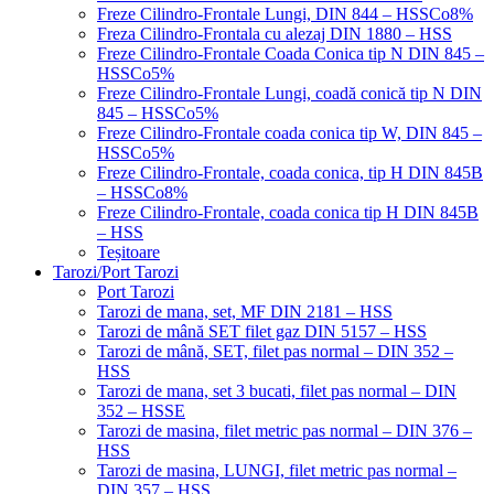
Freze Cilindro-Frontale Lungi, DIN 844 – HSSCo8%
Freza Cilindro-Frontala cu alezaj DIN 1880 – HSS
Freze Cilindro-Frontale Coada Conica tip N DIN 845 –
HSSCo5%
Freze Cilindro-Frontale Lungi, coadă conică tip N DIN
845 – HSSCo5%
Freze Cilindro-Frontale coada conica tip W, DIN 845 –
HSSCo5%
Freze Cilindro-Frontale, coada conica, tip H DIN 845B
– HSSCo8%
Freze Cilindro-Frontale, coada conica tip H DIN 845B
– HSS
Teșitoare
Tarozi/Port Tarozi
Port Tarozi
Tarozi de mana, set, MF DIN 2181 – HSS
Tarozi de mână SET filet gaz DIN 5157 – HSS
Tarozi de mână, SET, filet pas normal – DIN 352 –
HSS
Tarozi de mana, set 3 bucati, filet pas normal – DIN
352 – HSSE
Tarozi de masina, filet metric pas normal – DIN 376 –
HSS
Tarozi de masina, LUNGI, filet metric pas normal –
DIN 357 – HSS