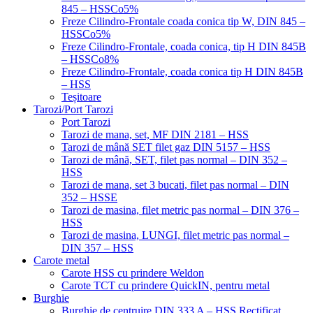
845 – HSSCo5%
Freze Cilindro-Frontale coada conica tip W, DIN 845 –
HSSCo5%
Freze Cilindro-Frontale, coada conica, tip H DIN 845B
– HSSCo8%
Freze Cilindro-Frontale, coada conica tip H DIN 845B
– HSS
Teșitoare
Tarozi/Port Tarozi
Port Tarozi
Tarozi de mana, set, MF DIN 2181 – HSS
Tarozi de mână SET filet gaz DIN 5157 – HSS
Tarozi de mână, SET, filet pas normal – DIN 352 –
HSS
Tarozi de mana, set 3 bucati, filet pas normal – DIN
352 – HSSE
Tarozi de masina, filet metric pas normal – DIN 376 –
HSS
Tarozi de masina, LUNGI, filet metric pas normal –
DIN 357 – HSS
Carote metal
Carote HSS cu prindere Weldon
Carote TCT cu prindere QuickIN, pentru metal
Burghie
Burghie de centruire DIN 333 A – HSS Rectificat