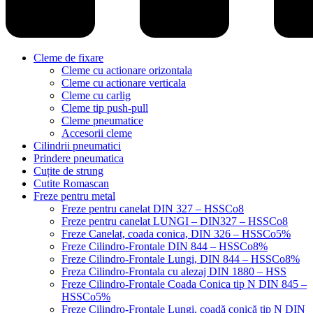
Cleme de fixare
Cleme cu actionare orizontala
Cleme cu actionare verticala
Cleme cu carlig
Cleme tip push-pull
Cleme pneumatice
Accesorii cleme
Cilindrii pneumatici
Prindere pneumatica
Cuțite de strung
Cutite Romascan
Freze pentru metal
Freze pentru canelat DIN 327 – HSSCo8
Freze pentru canelat LUNGI – DIN327 – HSSCo8
Freze Canelat, coada conica, DIN 326 – HSSCo5%
Freze Cilindro-Frontale DIN 844 – HSSCo8%
Freze Cilindro-Frontale Lungi, DIN 844 – HSSCo8%
Freza Cilindro-Frontala cu alezaj DIN 1880 – HSS
Freze Cilindro-Frontale Coada Conica tip N DIN 845 –
HSSCo5%
Freze Cilindro-Frontale Lungi, coadă conică tip N DIN