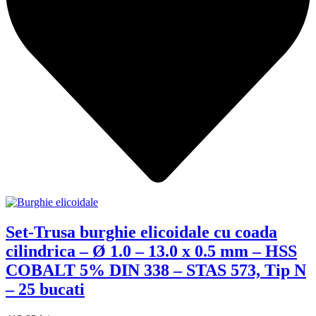
Set-Trusa burghie elicoidale cu coada
cilindrica – Ø 1.0 – 13.0 x 0.5 mm – HSS
COBALT 5% DIN 338 – STAS 573, Tip N
– 25 bucati