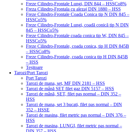
Freze Cilindro-Frontale Lungi, DIN 844 – HSSCo8%
Freza Cilindro-Frontala cu alezaj DIN 1880 – HSS
Freze Cilindro-Frontale Coada Conica tip N DIN 845 –
HSSCo5%
Freze Cilindro-Frontale Lungi, coadă conică tip N DIN
845 – HSSCo5%
Freze Cilindro-Frontale coada conica tip W, DIN 845 –
HSSCo5%
Freze Cilindro-Frontale, coada conica, tip H DIN 845B
– HSSCo8%
Freze Cilindro-Frontale, coada conica tip H DIN 845B
– HSS
Teșitoare
Tarozi/Port Tarozi
Port Tarozi
Tarozi de mana, set, MF DIN 2181 – HSS
Tarozi de mână SET filet gaz DIN 5157 – HSS
Tarozi de mână, SET, filet pas normal – DIN 352 –
HSS
Tarozi de mana, set 3 bucati, filet pas normal – DIN
352 – HSSE
Tarozi de masina, filet metric pas normal – DIN 376 –
HSS
Tarozi de masina, LUNGI, filet metric pas normal –
DIN 357 – HSS