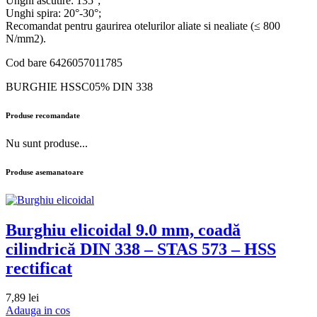
Unghi ascutire: 135°;
Unghi spira: 20°-30°;
Recomandat pentru gaurirea otelurilor aliate si nealiate (≤ 800
N/mm2).
Cod bare 6426057011785
BURGHIE HSSC05% DIN 338
Produse recomandate
Nu sunt produse...
Produse asemanatoare
Burghiu elicoidal 9.0 mm, coadă
cilindrică DIN 338 – STAS 573 – HSS
rectificat
7,89
lei
Adauga in cos