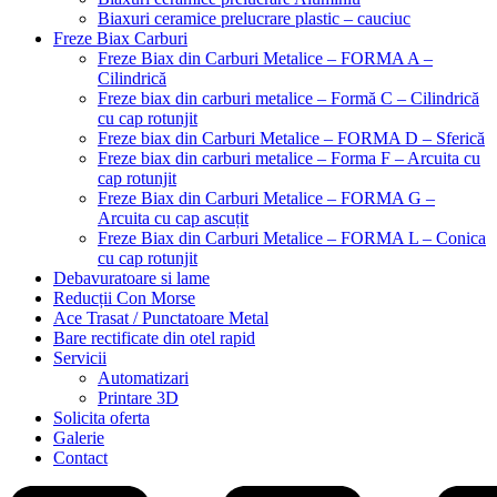
Biaxuri ceramice prelucrare plastic – cauciuc
Freze Biax Carburi
Freze Biax din Carburi Metalice – FORMA A –
Cilindrică
Freze biax din carburi metalice – Formă C – Cilindrică
cu cap rotunjit
Freze biax din Carburi Metalice – FORMA D – Sferică
Freze biax din carburi metalice – Forma F – Arcuita cu
cap rotunjit
Freze Biax din Carburi Metalice – FORMA G –
Arcuita cu cap ascuțit
Freze Biax din Carburi Metalice – FORMA L – Conica
cu cap rotunjit
Debavuratoare si lame
Reducții Con Morse
Ace Trasat / Punctatoare Metal
Bare rectificate din otel rapid
Servicii
Automatizari
Printare 3D
Solicita oferta
Galerie
Contact