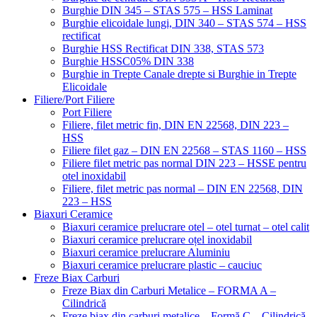
Burghie DIN 345 – STAS 575 – HSS Laminat
Burghie elicoidale lungi, DIN 340 – STAS 574 – HSS
rectificat
Burghie HSS Rectificat DIN 338, STAS 573
Burghie HSSC05% DIN 338
Burghie in Trepte Canale drepte si Burghie in Trepte
Elicoidale
Filiere/Port Filiere
Port Filiere
Filiere, filet metric fin, DIN EN 22568, DIN 223 –
HSS
Filiere filet gaz – DIN EN 22568 – STAS 1160 – HSS
Filiere filet metric pas normal DIN 223 – HSSE pentru
otel inoxidabil
Filiere, filet metric pas normal – DIN EN 22568, DIN
223 – HSS
Biaxuri Ceramice
Biaxuri ceramice prelucrare otel – otel turnat – otel calit
Biaxuri ceramice prelucrare oțel inoxidabil
Biaxuri ceramice prelucrare Aluminiu
Biaxuri ceramice prelucrare plastic – cauciuc
Freze Biax Carburi
Freze Biax din Carburi Metalice – FORMA A –
Cilindrică
Freze biax din carburi metalice – Formă C – Cilindrică