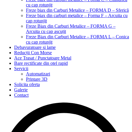
cu cap rotunjit
Freze biax din Carburi Metalice – FORMA D – Sferică
Freze biax din carburi metalice – Forma F – Arcuita cu
cap rotunjit
Freze Biax din Carburi Metalice – FORMA G –
Arcuita cu cap ascuțit
Freze Biax din Carburi Metalice – FORMA L – Conica
cu cap rotunjit
Debavuratoare si lame
Reducții Con Morse
Ace Trasat / Punctatoare Metal
Bare rectificate din otel rapid
Servicii
Automatizari
Printare 3D
Solicita oferta
Galerie
Contact