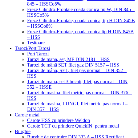
845 – HSSCo5%
Freze Cilindro-Frontale coada conica tip W, DIN 845 –
HSSCo5%
Freze Cilindro-Frontale, coada conica, tip H DIN 845B
– HSSCo8%
Freze Cilindro-Frontale, coada conica tip H DIN 845B
– HSS
Teșitoare
Tarozi/Port Tarozi
Port Tarozi
Tarozi de mana, set, MF DIN 2181 – HSS
Tarozi de mână SET filet gaz DIN 5157 – HSS
Tarozi de mână, SET, filet pas normal – DIN 352 –
HSS
Tarozi de mana, set 3 bucati, filet pas normal – DIN
352 – HSSE
Tarozi de masina, filet metric pas normal – DIN 376 –
HSS
Tarozi de masina, LUNGI, filet metric pas normal –
DIN 357 – HSS
Carote metal
Carote HSS cu prindere Weldon
Carote TCT cu prindere QuickIN, pentru metal
Burghie
Burghie de centruire DIN 333 A – HSS Rectificat