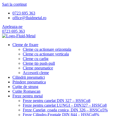
Sari la conținut
0723 695 363
office@fluidmetal.ro
Apeleaza-ne
0723 695 363
Cleme de fixare
Cleme cu actionare orizontala
Cleme cu actionare verticala
Cleme cu carlig
Cleme tip push-pull
Cleme pneumatice
Accesorii cleme
Cilindrii pneumatici
Prindere pneumatica
Cuțite de strung
Cutite Romascan
Freze pentru metal
Freze pentru canelat DIN 327 – HSSCo8
Freze pentru canelat LUNGI – DIN327 – HSSCo8
Freze Canelat, coada conica, DIN 326 – HSSCo5%
Freze Cilindro-Frontale DIN 844 – HSSCo8%