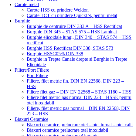
Carote metal
Carote HSS cu prindere Weldon
Carote TCT cu prindere QuickIN, pentru metal
Burghie
Burghie de centruire DIN 333 A – HSS Rectificat
Burghie DIN 345 – STAS 575 – HSS Laminat
Burghie elicoidale lungi, DIN 340 – STAS 574 – HSS
rectificat
Burghie HSS Rectificat DIN 338, STAS 573
Burghie HSSC05% DIN 338
Burghie in Trepte Canale drepte si Burghie in Trepte
Elicoidale
Filiere/Port Filiere
Port Filiere
Filiere, filet metric fin, DIN EN 22568, DIN 223 –
HSS
Filiere filet gaz – DIN EN 22568 – STAS 1160 – HSS
Filiere filet metric pas normal DIN 223 – HSSE pentru
otel inoxidabil
Filiere, filet metric pas normal – DIN EN 22568, DIN
223 – HSS
Biaxuri Ceramice
Biaxuri ceramice prelucrare otel – otel turnat – otel calit
Biaxuri ceramice prelucrare oțel inoxidabil
Biaxuri ceramice prelucrare Aluminiu