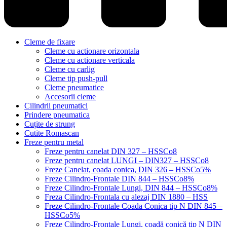
Cleme de fixare
Cleme cu actionare orizontala
Cleme cu actionare verticala
Cleme cu carlig
Cleme tip push-pull
Cleme pneumatice
Accesorii cleme
Cilindrii pneumatici
Prindere pneumatica
Cuțite de strung
Cutite Romascan
Freze pentru metal
Freze pentru canelat DIN 327 – HSSCo8
Freze pentru canelat LUNGI – DIN327 – HSSCo8
Freze Canelat, coada conica, DIN 326 – HSSCo5%
Freze Cilindro-Frontale DIN 844 – HSSCo8%
Freze Cilindro-Frontale Lungi, DIN 844 – HSSCo8%
Freza Cilindro-Frontala cu alezaj DIN 1880 – HSS
Freze Cilindro-Frontale Coada Conica tip N DIN 845 –
HSSCo5%
Freze Cilindro-Frontale Lungi, coadă conică tip N DIN