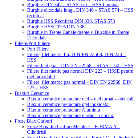
Burghie DIN 345 – STAS 575 – HSS Laminat
Burghie elicoidale lungi, DIN 340 – STAS 574 – HSS
rectificat
Burghie HSS Rectificat DIN 338, STAS 573
Burghie HSSC05% DIN 338
Burghie in Trepte Canale drepte si Burghie in Trepte
Elicoidale
Filiere/Port Filiere
Port Filiere
Filiere, filet metric fin, DIN EN 22568, DIN 223 –
HSS
Filiere filet gaz – DIN EN 22568 – STAS 1160 – HSS
Filiere filet metric pas normal DIN 223 – HSSE pentru
otel inoxidabil
Filiere, filet metric pas normal – DIN EN 22568, DIN
223 – HSS
Biaxuri Ceramice
Biaxuri ceramice prelucrare otel – otel turnat – otel calit
Biaxuri ceramice prelucrare oțel inoxidabil
Biaxuri ceramice prelucrare Aluminiu
Biaxuri ceramice prelucrare plastic – cauciuc
Freze Biax Carburi
Freze Biax din Carburi Metalice – FORMA A –
Cilindrică
Freze biax din carburi metalice – Formă C – Cilindrică