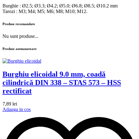
Burghie : Ø2.5; Ø3.3; Ø4.2; Ø5.0; Ø6.8; Ø8.5; Ø10.2 mm
Tarozi : M3; M4; M5; M6; M8; M10; M12.
Produse recomandate
Nu sunt produse...
Produse asemanatoare
Burghiu elicoidal 9.0 mm, coadă
cilindrică DIN 338 – STAS 573 – HSS
rectificat
7,89
lei
Adauga in cos