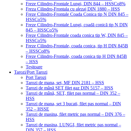
Freze Cilindro-Frontale Lungi, DIN 844 – HSSCo8%
Freza Cilindro-Frontala cu alezaj DIN 1880 – HSS
Freze Cilindro-Frontale Coada Conica tip N DIN 845 –
HSSCo5%
Freze Cilindro-Frontale Lungi, coadă conică tip N DIN
845 – HSSCo5%
Freze Cilindro-Frontale coada conica tip W, DIN 845 –
HSSCo5%
Freze Cilindro-Frontale, coada conica, tip H DIN 845B
– HSSCo8%
Freze Cilindro-Frontale, coada conica tip H DIN 845B
– HSS
Teșitoare
Tarozi/Port Tarozi
Port Tarozi
Tarozi de mana, set, MF DIN 2181 – HSS
Tarozi de mână SET filet gaz DIN 5157 – HSS
Tarozi de mână, SET, filet pas normal – DIN 352 –
HSS
Tarozi de mana, set 3 bucati, filet pas normal – DIN
352 – HSSE
Tarozi de masina, filet metric pas normal – DIN 376 –
HSS
Tarozi de masina, LUNGI, filet metric pas normal –
DIN 357 – HSS