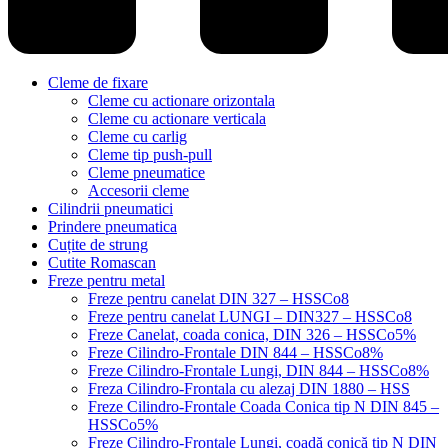
Cleme de fixare
Cleme cu actionare orizontala
Cleme cu actionare verticala
Cleme cu carlig
Cleme tip push-pull
Cleme pneumatice
Accesorii cleme
Cilindrii pneumatici
Prindere pneumatica
Cuțite de strung
Cutite Romascan
Freze pentru metal
Freze pentru canelat DIN 327 – HSSCo8
Freze pentru canelat LUNGI – DIN327 – HSSCo8
Freze Canelat, coada conica, DIN 326 – HSSCo5%
Freze Cilindro-Frontale DIN 844 – HSSCo8%
Freze Cilindro-Frontale Lungi, DIN 844 – HSSCo8%
Freza Cilindro-Frontala cu alezaj DIN 1880 – HSS
Freze Cilindro-Frontale Coada Conica tip N DIN 845 –
HSSCo5%
Freze Cilindro-Frontale Lungi, coadă conică tip N DIN