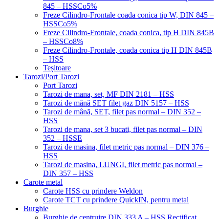
845 – HSSCo5%
Freze Cilindro-Frontale coada conica tip W, DIN 845 –
HSSCo5%
Freze Cilindro-Frontale, coada conica, tip H DIN 845B
– HSSCo8%
Freze Cilindro-Frontale, coada conica tip H DIN 845B
– HSS
Teșitoare
Tarozi/Port Tarozi
Port Tarozi
Tarozi de mana, set, MF DIN 2181 – HSS
Tarozi de mână SET filet gaz DIN 5157 – HSS
Tarozi de mână, SET, filet pas normal – DIN 352 –
HSS
Tarozi de mana, set 3 bucati, filet pas normal – DIN
352 – HSSE
Tarozi de masina, filet metric pas normal – DIN 376 –
HSS
Tarozi de masina, LUNGI, filet metric pas normal –
DIN 357 – HSS
Carote metal
Carote HSS cu prindere Weldon
Carote TCT cu prindere QuickIN, pentru metal
Burghie
Burghie de centruire DIN 333 A – HSS Rectificat