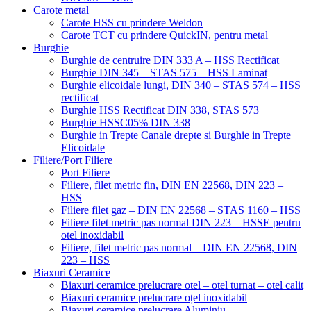
Carote metal
Carote HSS cu prindere Weldon
Carote TCT cu prindere QuickIN, pentru metal
Burghie
Burghie de centruire DIN 333 A – HSS Rectificat
Burghie DIN 345 – STAS 575 – HSS Laminat
Burghie elicoidale lungi, DIN 340 – STAS 574 – HSS
rectificat
Burghie HSS Rectificat DIN 338, STAS 573
Burghie HSSC05% DIN 338
Burghie in Trepte Canale drepte si Burghie in Trepte
Elicoidale
Filiere/Port Filiere
Port Filiere
Filiere, filet metric fin, DIN EN 22568, DIN 223 –
HSS
Filiere filet gaz – DIN EN 22568 – STAS 1160 – HSS
Filiere filet metric pas normal DIN 223 – HSSE pentru
otel inoxidabil
Filiere, filet metric pas normal – DIN EN 22568, DIN
223 – HSS
Biaxuri Ceramice
Biaxuri ceramice prelucrare otel – otel turnat – otel calit
Biaxuri ceramice prelucrare oțel inoxidabil
Biaxuri ceramice prelucrare Aluminiu