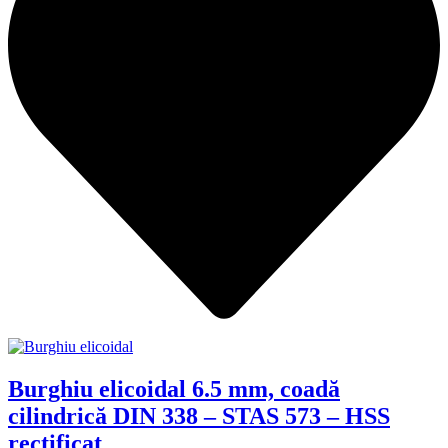
Burghiu elicoidal 6.5 mm, coadă
cilindrică DIN 338 – STAS 573 – HSS
rectificat