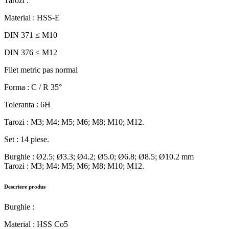
Tarozi :
Material : HSS-E
DIN 371 ≤ M10
DIN 376 ≤ M12
Filet metric pas normal
Forma : C / R 35°
Toleranta : 6H
Tarozi : M3; M4; M5; M6; M8; M10; M12.
Set : 14 piese.
Burghie : Ø2.5; Ø3.3; Ø4.2; Ø5.0; Ø6.8; Ø8.5; Ø10.2 mm
Tarozi : M3; M4; M5; M6; M8; M10; M12.
Descriere produs
Burghie :
Material : HSS Co5