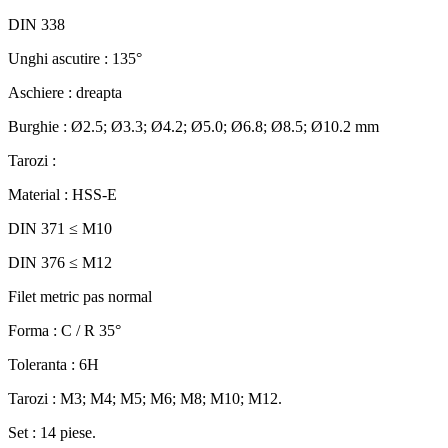
DIN 338
Unghi ascutire : 135°
Aschiere : dreapta
Burghie : Ø2.5; Ø3.3; Ø4.2; Ø5.0; Ø6.8; Ø8.5; Ø10.2 mm
Tarozi :
Material : HSS-E
DIN 371 ≤ M10
DIN 376 ≤ M12
Filet metric pas normal
Forma : C / R 35°
Toleranta : 6H
Tarozi : M3; M4; M5; M6; M8; M10; M12.
Set : 14 piese.