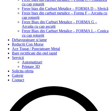
cu cap rotunjit
Freze biax din Carburi Metalice – FORMA D – Sferică
Freze biax din carburi metalice – Forma F – Arcuita cu
cap rotunjit
Freze Biax din Carburi Metalice – FORMA G –
Arcuita cu cap ascuțit
Freze Biax din Carburi Metalice – FORMA L – Conica
cu cap rotunjit
Debavuratoare si lame
Reducții Con Morse
Ace Trasat / Punctatoare Metal
Bare rectificate din otel rapid
Servicii
Automatizari
Printare 3D
Solicita oferta
Galerie
Contact