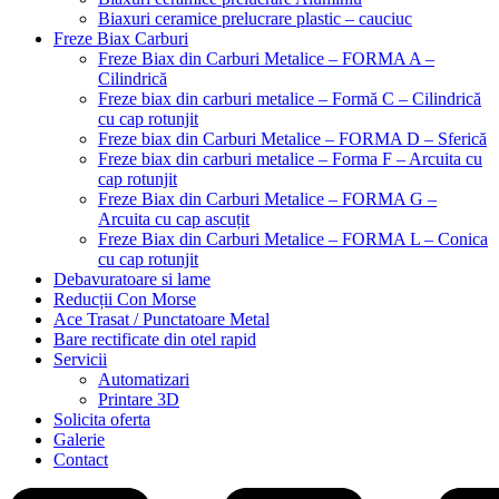
Biaxuri ceramice prelucrare plastic – cauciuc
Freze Biax Carburi
Freze Biax din Carburi Metalice – FORMA A –
Cilindrică
Freze biax din carburi metalice – Formă C – Cilindrică
cu cap rotunjit
Freze biax din Carburi Metalice – FORMA D – Sferică
Freze biax din carburi metalice – Forma F – Arcuita cu
cap rotunjit
Freze Biax din Carburi Metalice – FORMA G –
Arcuita cu cap ascuțit
Freze Biax din Carburi Metalice – FORMA L – Conica
cu cap rotunjit
Debavuratoare si lame
Reducții Con Morse
Ace Trasat / Punctatoare Metal
Bare rectificate din otel rapid
Servicii
Automatizari
Printare 3D
Solicita oferta
Galerie
Contact