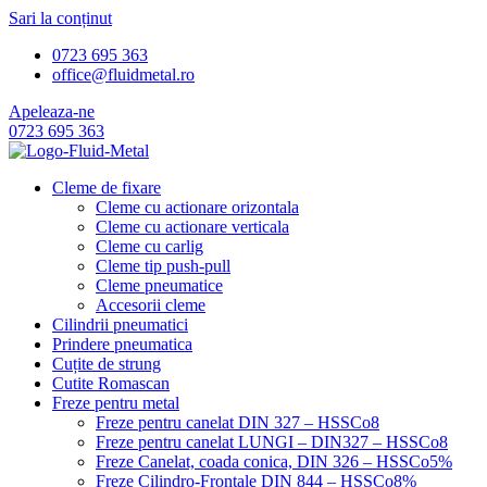
Sari la conținut
0723 695 363
office@fluidmetal.ro
Apeleaza-ne
0723 695 363
Cleme de fixare
Cleme cu actionare orizontala
Cleme cu actionare verticala
Cleme cu carlig
Cleme tip push-pull
Cleme pneumatice
Accesorii cleme
Cilindrii pneumatici
Prindere pneumatica
Cuțite de strung
Cutite Romascan
Freze pentru metal
Freze pentru canelat DIN 327 – HSSCo8
Freze pentru canelat LUNGI – DIN327 – HSSCo8
Freze Canelat, coada conica, DIN 326 – HSSCo5%
Freze Cilindro-Frontale DIN 844 – HSSCo8%