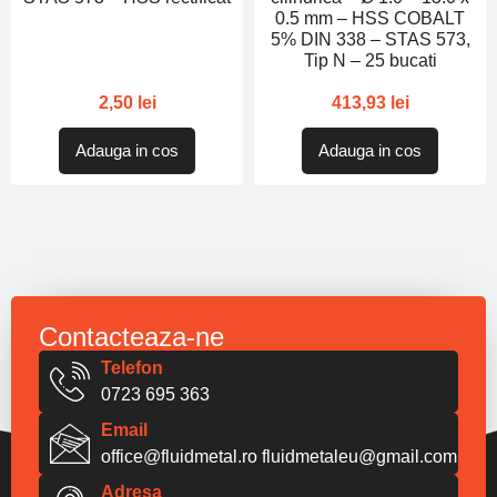
0.5 mm – HSS COBALT
5% DIN 338 – STAS 573,
Tip N – 25 bucati
2,50
lei
413,93
lei
Adauga in cos
Adauga in cos
Contacteaza-ne
Telefon
0723 695 363
Email
office@fluidmetal.ro
fluidmetaleu@gmail.com
Adresa