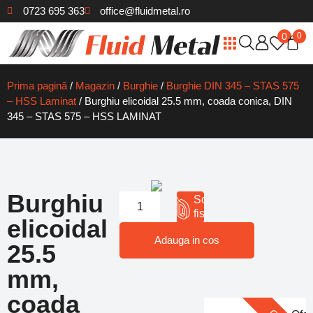
0723 695 363
office@fluidmetal.ro
0
0
Cleme de fixare
Cilindrii pneumatici
Prindere pneumatica
Cuțite de strung
Cutite Romascan
Freze pentru metal
Tarozi/Port Tarozi
Filiere/Port Filiere
Biaxuri Ceramice
Freze Biax Carburi
Debavuratoare si lame
Reducții Con Morse
Ace Trasat / Punctatoare Metal
Bare rectificate din otel rapid
Prima pagină
/
Magazin
/
Burghie
/
Burghie DIN 345 – STAS 575
– HSS Laminat
/ Burghiu elicoidal 25.5 mm, coada conica, DIN
345 – STAS 575 – HSS LAMINAT
Burghiu
Solicita
fisa 3D
elicoidal
Adauga in cos
25.5
mm,
coada