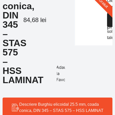
Gratuit
Ofer
conica,
pers
Of
DIN
in
de
S
84,68
lei
func
345
pr
de
–
solic
tale
STAS
575
–
Adauga
HSS
la
LAMINAT
Favorite
Descriere Burghiu elicoidal 25.5 mm, coada
conica, DIN 345 – STAS 575 – HSS LAMINAT