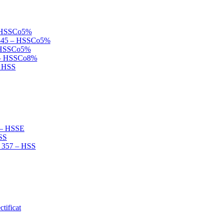
 – HSSCo5%
N 845 – HSSCo5%
 – HSSCo5%
B – HSSCo8%
– HSS
2 – HSSE
HSS
N 357 – HSS
tificat