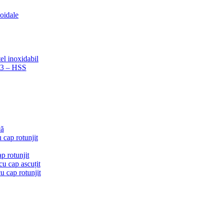
coidale
el inoxidabil
223 – HSS
că
 cap rotunjit
p rotunjit
u cap ascuțit
 cap rotunjit