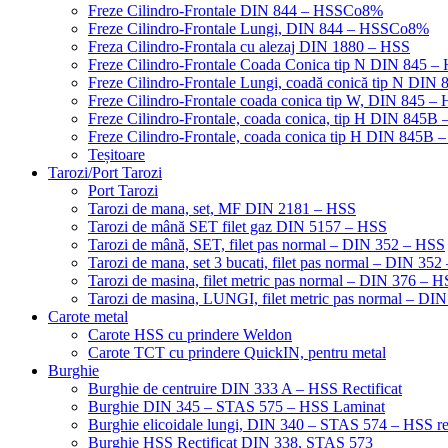
Freze Cilindro-Frontale DIN 844 – HSSCo8%
Freze Cilindro-Frontale Lungi, DIN 844 – HSSCo8%
Freza Cilindro-Frontala cu alezaj DIN 1880 – HSS
Freze Cilindro-Frontale Coada Conica tip N DIN 845
Freze Cilindro-Frontale Lungi, coadă conică tip N DI
Freze Cilindro-Frontale coada conica tip W, DIN 845
Freze Cilindro-Frontale, coada conica, tip H DIN 845
Freze Cilindro-Frontale, coada conica tip H DIN 845B 
Teșitoare
Tarozi/Port Tarozi
Port Tarozi
Tarozi de mana, set, MF DIN 2181 – HSS
Tarozi de mână SET filet gaz DIN 5157 – HSS
Tarozi de mână, SET, filet pas normal – DIN 352 – HSS
Tarozi de mana, set 3 bucati, filet pas normal – DIN 35
Tarozi de masina, filet metric pas normal – DIN 376 – 
Tarozi de masina, LUNGI, filet metric pas normal – DI
Carote metal
Carote HSS cu prindere Weldon
Carote TCT cu prindere QuickIN, pentru metal
Burghie
Burghie de centruire DIN 333 A – HSS Rectificat
Burghie DIN 345 – STAS 575 – HSS Laminat
Burghie elicoidale lungi, DIN 340 – STAS 574 – HSS rec
Burghie HSS Rectificat DIN 338, STAS 573