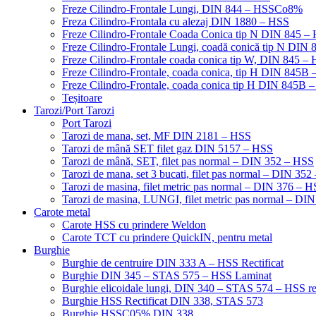
Freze Cilindro-Frontale Lungi, DIN 844 – HSSCo8%
Freza Cilindro-Frontala cu alezaj DIN 1880 – HSS
Freze Cilindro-Frontale Coada Conica tip N DIN 845
Freze Cilindro-Frontale Lungi, coadă conică tip N DI
Freze Cilindro-Frontale coada conica tip W, DIN 845
Freze Cilindro-Frontale, coada conica, tip H DIN 845
Freze Cilindro-Frontale, coada conica tip H DIN 845B 
Teșitoare
Tarozi/Port Tarozi
Port Tarozi
Tarozi de mana, set, MF DIN 2181 – HSS
Tarozi de mână SET filet gaz DIN 5157 – HSS
Tarozi de mână, SET, filet pas normal – DIN 352 – HSS
Tarozi de mana, set 3 bucati, filet pas normal – DIN 35
Tarozi de masina, filet metric pas normal – DIN 376 – 
Tarozi de masina, LUNGI, filet metric pas normal – DI
Carote metal
Carote HSS cu prindere Weldon
Carote TCT cu prindere QuickIN, pentru metal
Burghie
Burghie de centruire DIN 333 A – HSS Rectificat
Burghie DIN 345 – STAS 575 – HSS Laminat
Burghie elicoidale lungi, DIN 340 – STAS 574 – HSS rec
Burghie HSS Rectificat DIN 338, STAS 573
Burghie HSSC05% DIN 338