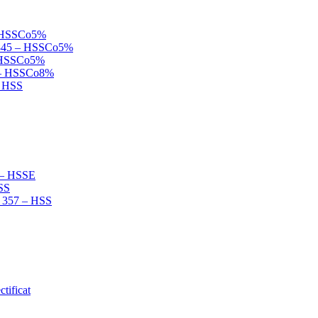
 – HSSCo5%
N 845 – HSSCo5%
 – HSSCo5%
B – HSSCo8%
– HSS
2 – HSSE
HSS
N 357 – HSS
tificat