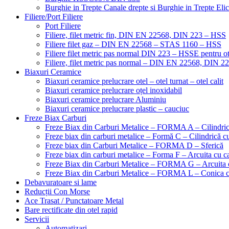
Burghie in Trepte Canale drepte si Burghie in Trepte Eli
Filiere/Port Filiere
Port Filiere
Filiere, filet metric fin, DIN EN 22568, DIN 223 – HSS
Filiere filet gaz – DIN EN 22568 – STAS 1160 – HSS
Filiere filet metric pas normal DIN 223 – HSSE pentru ot
Filiere, filet metric pas normal – DIN EN 22568, DIN 
Biaxuri Ceramice
Biaxuri ceramice prelucrare otel – otel turnat – otel calit
Biaxuri ceramice prelucrare oțel inoxidabil
Biaxuri ceramice prelucrare Aluminiu
Biaxuri ceramice prelucrare plastic – cauciuc
Freze Biax Carburi
Freze Biax din Carburi Metalice – FORMA A – Cilindri
Freze biax din carburi metalice – Formă C – Cilindrică cu
Freze biax din Carburi Metalice – FORMA D – Sferică
Freze biax din carburi metalice – Forma F – Arcuita cu ca
Freze Biax din Carburi Metalice – FORMA G – Arcuita c
Freze Biax din Carburi Metalice – FORMA L – Conica cu
Debavuratoare si lame
Reducții Con Morse
Ace Trasat / Punctatoare Metal
Bare rectificate din otel rapid
Servicii
Automatizari