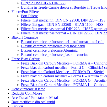
Burghie HSSC05% DIN 338
Burghie in Trepte Canale drepte si Burghie in Trepte Eli
Filiere/Port Filiere
Port Filiere
Filiere, filet metric fin, DIN EN 22568, DIN 223 – HSS
Filiere filet gaz – DIN EN 22568 – STAS 1160 – HSS
Filiere filet metric pas normal DIN 223 – HSSE pentru ot
Filiere, filet metric pas normal – DIN EN 22568, DIN 
Biaxuri Ceramice
Biaxuri ceramice prelucrare otel – otel turnat – otel calit
Biaxuri ceramice prelucrare oțel inoxidabil
Biaxuri ceramice prelucrare Aluminiu
Biaxuri ceramice prelucrare plastic – cauciuc
Freze Biax Carburi
Freze Biax din Carburi Metalice – FORMA A – Cilindri
Freze biax din carburi metalice – Formă C – Cilindrică cu
Freze biax din Carburi Metalice – FORMA D – Sferică
Freze biax din carburi metalice – Forma F – Arcuita cu ca
Freze Biax din Carburi Metalice – FORMA G – Arcuita c
Freze Biax din Carburi Metalice – FORMA L – Conica cu
Debavuratoare si lame
Reducții Con Morse
Ace Trasat / Punctatoare Metal
Bare rectificate din otel rapid
Servicii