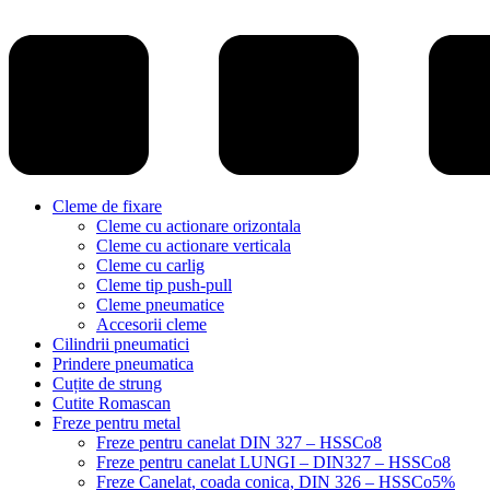
Cleme de fixare
Cleme cu actionare orizontala
Cleme cu actionare verticala
Cleme cu carlig
Cleme tip push-pull
Cleme pneumatice
Accesorii cleme
Cilindrii pneumatici
Prindere pneumatica
Cuțite de strung
Cutite Romascan
Freze pentru metal
Freze pentru canelat DIN 327 – HSSCo8
Freze pentru canelat LUNGI – DIN327 – HSSCo8
Freze Canelat, coada conica, DIN 326 – HSSCo5%