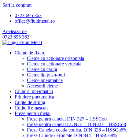
Sari la conținut
0723 695 363
office@fluidmetal.ro
Apeleaza-ne
0723 695 363
Cleme de fixare
Cleme cu actionare orizontala
Cleme cu actionare verticala
Cleme cu carlig
Cleme tip push-pull
Cleme pneumatice
Accesorii cleme
Cilindrii pneumatici
Prindere pneumatica
Cuțite de strung
Cutite Romascan
Freze pentru metal
Freze pentru canelat DIN 327 – HSSCo8
Freze pentru canelat LUNGI – DIN327 – HSSCo8
Freze Canelat, coada conica, DIN 326 – HSSCo5%
Freze Cilindro-Frontale DIN 844 – HSSCo8%