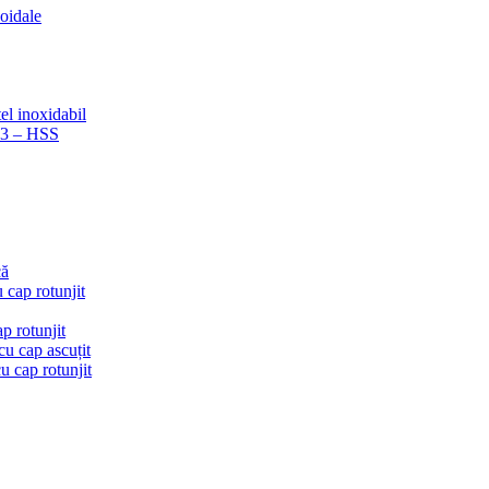
coidale
el inoxidabil
223 – HSS
că
 cap rotunjit
p rotunjit
u cap ascuțit
 cap rotunjit