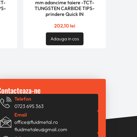
CT-
mm adancime taiere -TCT-
PS-
TUNGSTEN CARBIDE TIPS-
prindere Quick IN
202,10
lei
Adauga in cos
Contacteaza-ne
Telefon
0723 695 363
Email
office@fluidmetal.ro
fluidmetaleu@gmail.com