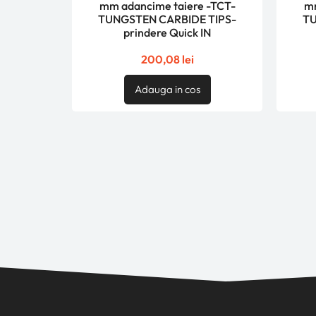
mm adancime taiere -TCT-
mm
TUNGSTEN CARBIDE TIPS-
TU
prindere Quick IN
200,08
lei
Adauga in cos