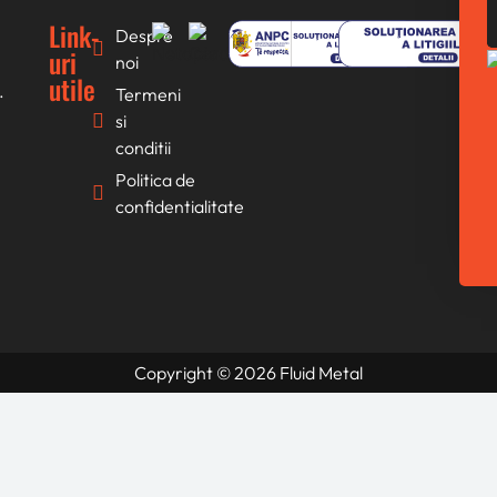
Link-
Despre
uri
noi
utile
.
Termeni
si
conditii
Politica de
confidentialitate
Copyright © 2026 Fluid Metal