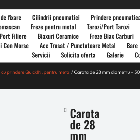
de fixare
Cilindrii pneumatici
Prindere pneumatic
Romascan
Freze pentru metal
Tarozi/Port Tarozi
Port Filiere
Biaxuri Ceramice
Freze Biax Carburi
ii Con Morse
Ace Trasat / Punctatoare Metal
Bare 
Servicii
Solicita oferta
Galerie
C
cu prindere QuickIN, pentru metal
/ Carota de 28 mm diametru – 
Carota
de 28
mm