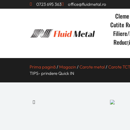
0723 695 363
office@fluidmetal.ro
Cleme 
Cutite 
Filiere/
Reducț
Prima pagină
/
Magazin
/
Carote metal
/
Carote TCT 
TIPS- prindere Quick IN