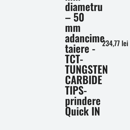
diametru
– 50
mm
adancime
234,77
lei
taiere -
TCT-
TUNGSTEN
CARBIDE
TIPS-
prindere
Quick IN