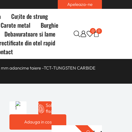
Apeleaza-ne
a
Cuțite de strung
Carote metal
Burghie
0
0
Debavuratoare si lame
rectificate din otel rapid
ontact
50 mm adancime taiere -TCT-TUNGSTEN CARBIDE
Solicita
fisa 3D
Adauga in cos