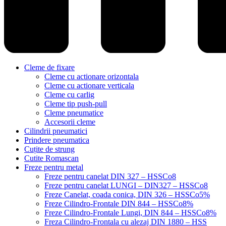
Cleme de fixare
Cleme cu actionare orizontala
Cleme cu actionare verticala
Cleme cu carlig
Cleme tip push-pull
Cleme pneumatice
Accesorii cleme
Cilindrii pneumatici
Prindere pneumatica
Cuțite de strung
Cutite Romascan
Freze pentru metal
Freze pentru canelat DIN 327 – HSSCo8
Freze pentru canelat LUNGI – DIN327 – HSSCo8
Freze Canelat, coada conica, DIN 326 – HSSCo5%
Freze Cilindro-Frontale DIN 844 – HSSCo8%
Freze Cilindro-Frontale Lungi, DIN 844 – HSSCo8%
Freza Cilindro-Frontala cu alezaj DIN 1880 – HSS