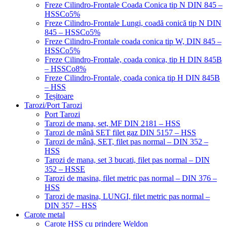
Freze Cilindro-Frontale Coada Conica tip N DIN 845 –
HSSCo5%
Freze Cilindro-Frontale Lungi, coadă conică tip N DIN
845 – HSSCo5%
Freze Cilindro-Frontale coada conica tip W, DIN 845 –
HSSCo5%
Freze Cilindro-Frontale, coada conica, tip H DIN 845B
– HSSCo8%
Freze Cilindro-Frontale, coada conica tip H DIN 845B
– HSS
Teșitoare
Tarozi/Port Tarozi
Port Tarozi
Tarozi de mana, set, MF DIN 2181 – HSS
Tarozi de mână SET filet gaz DIN 5157 – HSS
Tarozi de mână, SET, filet pas normal – DIN 352 –
HSS
Tarozi de mana, set 3 bucati, filet pas normal – DIN
352 – HSSE
Tarozi de masina, filet metric pas normal – DIN 376 –
HSS
Tarozi de masina, LUNGI, filet metric pas normal –
DIN 357 – HSS
Carote metal
Carote HSS cu prindere Weldon