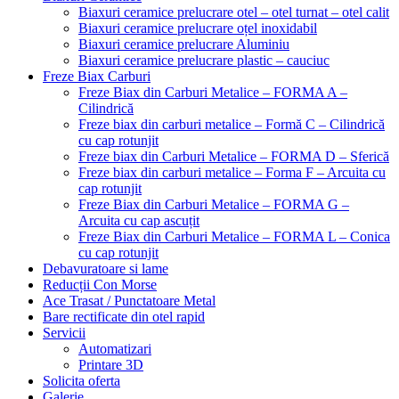
Biaxuri ceramice prelucrare otel – otel turnat – otel calit
Biaxuri ceramice prelucrare oțel inoxidabil
Biaxuri ceramice prelucrare Aluminiu
Biaxuri ceramice prelucrare plastic – cauciuc
Freze Biax Carburi
Freze Biax din Carburi Metalice – FORMA A –
Cilindrică
Freze biax din carburi metalice – Formă C – Cilindrică
cu cap rotunjit
Freze biax din Carburi Metalice – FORMA D – Sferică
Freze biax din carburi metalice – Forma F – Arcuita cu
cap rotunjit
Freze Biax din Carburi Metalice – FORMA G –
Arcuita cu cap ascuțit
Freze Biax din Carburi Metalice – FORMA L – Conica
cu cap rotunjit
Debavuratoare si lame
Reducții Con Morse
Ace Trasat / Punctatoare Metal
Bare rectificate din otel rapid
Servicii
Automatizari
Printare 3D
Solicita oferta
Galerie