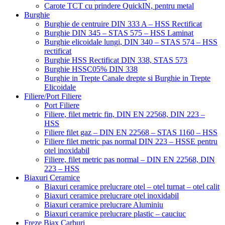
Carote TCT cu prindere QuickIN, pentru metal
Burghie
Burghie de centruire DIN 333 A – HSS Rectificat
Burghie DIN 345 – STAS 575 – HSS Laminat
Burghie elicoidale lungi, DIN 340 – STAS 574 – HSS
rectificat
Burghie HSS Rectificat DIN 338, STAS 573
Burghie HSSC05% DIN 338
Burghie in Trepte Canale drepte si Burghie in Trepte
Elicoidale
Filiere/Port Filiere
Port Filiere
Filiere, filet metric fin, DIN EN 22568, DIN 223 –
HSS
Filiere filet gaz – DIN EN 22568 – STAS 1160 – HSS
Filiere filet metric pas normal DIN 223 – HSSE pentru
otel inoxidabil
Filiere, filet metric pas normal – DIN EN 22568, DIN
223 – HSS
Biaxuri Ceramice
Biaxuri ceramice prelucrare otel – otel turnat – otel calit
Biaxuri ceramice prelucrare oțel inoxidabil
Biaxuri ceramice prelucrare Aluminiu
Biaxuri ceramice prelucrare plastic – cauciuc
Freze Biax Carburi