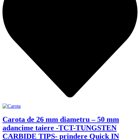
Carota de 26 mm diametru – 50 mm
adancime taiere -TCT-TUNGSTEN
CARBIDE TIPS- prindere Quick IN