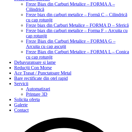
Freze Biax din Carburi Metalice – FORMA A –
Cilindrică
Freze biax din carburi metalice – Formă C – Cilindrică
cu cap rotunjit
Freze biax din Carburi Metalice – FORMA D – Sferică
Freze biax din carburi metalice – Forma F – Arcuita cu
cap rotunjit
Freze Biax din Carburi Metalice – FORMA G –
Arcuita cu cap ascuțit
Freze Biax din Carburi Metalice – FORMA L – Conica
cu cap rotunjit
Debavuratoare si lame
Reducții Con Morse
Ace Trasat / Punctatoare Metal
Bare rectificate din otel rapid
Servicii
Automatizari
Printare 3D
Solicita oferta
Galerie
Contact