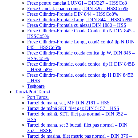
Freze pentru canelat LUNGI – DIN327 – HSSCo8
Freze Canelat, coada conica, DIN 326 – HSSCo5%
Freze Cilindro-Frontale DIN 844 – HSSCo8%
Freze Cilindro-Frontale Lungi, DIN 844 – HSSCo8%
Freza Cilindro-Frontala cu alezaj DIN 1880 – HSS
Freze Cilindro-Frontale Coada Conica tip N DIN 845 –
HSSCo5%
Freze Cilindro-Frontale Lungi, coadă conică tip N DIN
845 – HSSCo5%
Freze Cilindro-Frontale coada conica tip W, DIN 845 –
HSSCo5%
Freze Cilindro-Frontale, coada conica, tip H DIN 845B
– HSSCo8%
Freze Cilindro-Frontale, coada conica tip H DIN 845B
– HSS
Teșitoare
Tarozi/Port Tarozi
Port Tarozi
Tarozi de mana, set, MF DIN 2181 – HSS
Tarozi de mână SET filet gaz DIN 5157 – HSS
Tarozi de mână, SET, filet pas normal – DIN 352 –
HSS
Tarozi de mana, set 3 bucati, filet pas normal – DIN
352 – HSSE
Tarozi de masina, filet metric pas normal – DIN 376 –