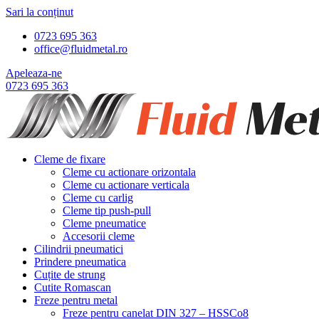
Sari la conținut
0723 695 363
office@fluidmetal.ro
Apeleaza-ne
0723 695 363
Cleme de fixare
Cleme cu actionare orizontala
Cleme cu actionare verticala
Cleme cu carlig
Cleme tip push-pull
Cleme pneumatice
Accesorii cleme
Cilindrii pneumatici
Prindere pneumatica
Cuțite de strung
Cutite Romascan
Freze pentru metal
Freze pentru canelat DIN 327 – HSSCo8