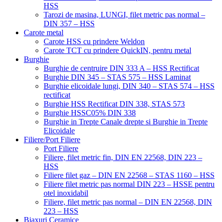
HSS
Tarozi de masina, LUNGI, filet metric pas normal –
DIN 357 – HSS
Carote metal
Carote HSS cu prindere Weldon
Carote TCT cu prindere QuickIN, pentru metal
Burghie
Burghie de centruire DIN 333 A – HSS Rectificat
Burghie DIN 345 – STAS 575 – HSS Laminat
Burghie elicoidale lungi, DIN 340 – STAS 574 – HSS
rectificat
Burghie HSS Rectificat DIN 338, STAS 573
Burghie HSSC05% DIN 338
Burghie in Trepte Canale drepte si Burghie in Trepte
Elicoidale
Filiere/Port Filiere
Port Filiere
Filiere, filet metric fin, DIN EN 22568, DIN 223 –
HSS
Filiere filet gaz – DIN EN 22568 – STAS 1160 – HSS
Filiere filet metric pas normal DIN 223 – HSSE pentru
otel inoxidabil
Filiere, filet metric pas normal – DIN EN 22568, DIN
223 – HSS
Biaxuri Ceramice