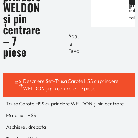
pre
WELDON
de
solic
și pin
tale
centrare
– 7
Adauga
la
piese
Favorite
Descriere Set-Trusa Carote HSS cu prindere
WELDON și pin centrare – 7 piese
Trusa Carote HSS cu prindere WELDON și pin centrare
Material : HSS
Aschiere : dreapta