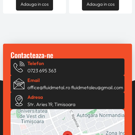
Adauga in cos
Adauga in cos
Contacteaza-ne
Telefon
0723 695 363
Email
office@fluidmetal.ro
fluidmetaleu@gmail.com
Adresa
Str. Aries 19, Timisoara