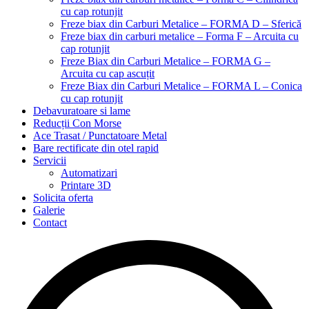
cu cap rotunjit
Freze biax din Carburi Metalice – FORMA D – Sferică
Freze biax din carburi metalice – Forma F – Arcuita cu
cap rotunjit
Freze Biax din Carburi Metalice – FORMA G –
Arcuita cu cap ascuțit
Freze Biax din Carburi Metalice – FORMA L – Conica
cu cap rotunjit
Debavuratoare si lame
Reducții Con Morse
Ace Trasat / Punctatoare Metal
Bare rectificate din otel rapid
Servicii
Automatizari
Printare 3D
Solicita oferta
Galerie
Contact