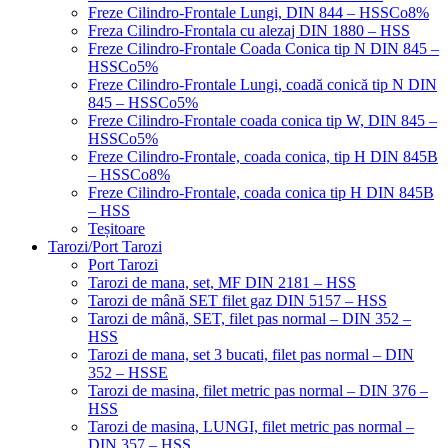
Freze Cilindro-Frontale Lungi, DIN 844 – HSSCo8%
Freza Cilindro-Frontala cu alezaj DIN 1880 – HSS
Freze Cilindro-Frontale Coada Conica tip N DIN 845 –
HSSCo5%
Freze Cilindro-Frontale Lungi, coadă conică tip N DIN
845 – HSSCo5%
Freze Cilindro-Frontale coada conica tip W, DIN 845 –
HSSCo5%
Freze Cilindro-Frontale, coada conica, tip H DIN 845B
– HSSCo8%
Freze Cilindro-Frontale, coada conica tip H DIN 845B
– HSS
Teșitoare
Tarozi/Port Tarozi
Port Tarozi
Tarozi de mana, set, MF DIN 2181 – HSS
Tarozi de mână SET filet gaz DIN 5157 – HSS
Tarozi de mână, SET, filet pas normal – DIN 352 –
HSS
Tarozi de mana, set 3 bucati, filet pas normal – DIN
352 – HSSE
Tarozi de masina, filet metric pas normal – DIN 376 –
HSS
Tarozi de masina, LUNGI, filet metric pas normal –
DIN 357 – HSS