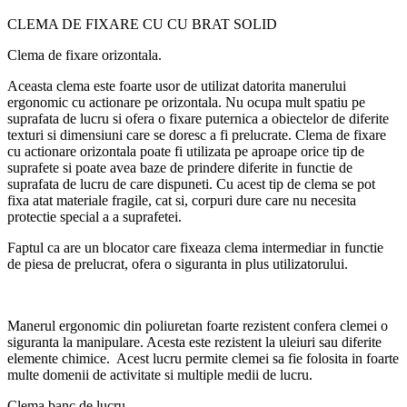
CLEMA DE FIXARE CU CU BRAT SOLID
Clema de fixare orizontala.
Aceasta clema este foarte usor de utilizat datorita manerului
ergonomic cu actionare pe orizontala. Nu ocupa mult spatiu pe
suprafata de lucru si ofera o fixare puternica a obiectelor de diferite
texturi si dimensiuni care se doresc a fi prelucrate. Clema de fixare
cu actionare orizontala poate fi utilizata pe aproape orice tip de
suprafete si poate avea baze de prindere diferite in functie de
suprafata de lucru de care dispuneti. Cu acest tip de clema se pot
fixa atat materiale fragile, cat si, corpuri dure care nu necesita
protectie special a a suprafetei.
Faptul ca are un blocator care fixeaza clema intermediar in functie
de piesa de prelucrat, ofera o siguranta in plus utilizatorului.
Manerul ergonomic din poliuretan foarte rezistent confera clemei o
siguranta la manipulare. Acesta este rezistent la uleiuri sau diferite
elemente chimice. Acest lucru permite clemei sa fie folosita in foarte
multe domenii de activitate si multiple medii de lucru.
Clema banc de lucru