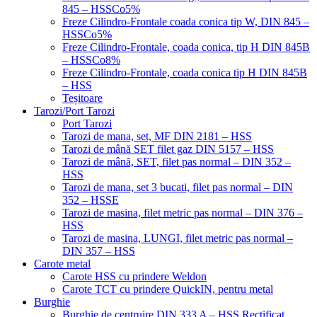
845 – HSSCo5%
Freze Cilindro-Frontale coada conica tip W, DIN 845 –
HSSCo5%
Freze Cilindro-Frontale, coada conica, tip H DIN 845B
– HSSCo8%
Freze Cilindro-Frontale, coada conica tip H DIN 845B
– HSS
Teșitoare
Tarozi/Port Tarozi
Port Tarozi
Tarozi de mana, set, MF DIN 2181 – HSS
Tarozi de mână SET filet gaz DIN 5157 – HSS
Tarozi de mână, SET, filet pas normal – DIN 352 –
HSS
Tarozi de mana, set 3 bucati, filet pas normal – DIN
352 – HSSE
Tarozi de masina, filet metric pas normal – DIN 376 –
HSS
Tarozi de masina, LUNGI, filet metric pas normal –
DIN 357 – HSS
Carote metal
Carote HSS cu prindere Weldon
Carote TCT cu prindere QuickIN, pentru metal
Burghie
Burghie de centruire DIN 333 A – HSS Rectificat