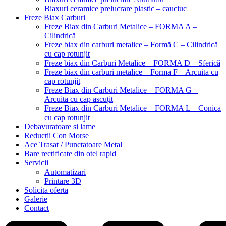
Biaxuri ceramice prelucrare plastic – cauciuc
Freze Biax Carburi
Freze Biax din Carburi Metalice – FORMA A –
Cilindrică
Freze biax din carburi metalice – Formă C – Cilindrică
cu cap rotunjit
Freze biax din Carburi Metalice – FORMA D – Sferică
Freze biax din carburi metalice – Forma F – Arcuita cu
cap rotunjit
Freze Biax din Carburi Metalice – FORMA G –
Arcuita cu cap ascuțit
Freze Biax din Carburi Metalice – FORMA L – Conica
cu cap rotunjit
Debavuratoare si lame
Reducții Con Morse
Ace Trasat / Punctatoare Metal
Bare rectificate din otel rapid
Servicii
Automatizari
Printare 3D
Solicita oferta
Galerie
Contact