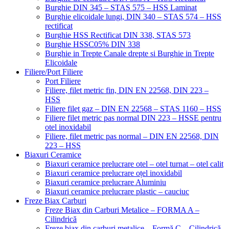
Burghie DIN 345 – STAS 575 – HSS Laminat
Burghie elicoidale lungi, DIN 340 – STAS 574 – HSS
rectificat
Burghie HSS Rectificat DIN 338, STAS 573
Burghie HSSC05% DIN 338
Burghie in Trepte Canale drepte si Burghie in Trepte
Elicoidale
Filiere/Port Filiere
Port Filiere
Filiere, filet metric fin, DIN EN 22568, DIN 223 –
HSS
Filiere filet gaz – DIN EN 22568 – STAS 1160 – HSS
Filiere filet metric pas normal DIN 223 – HSSE pentru
otel inoxidabil
Filiere, filet metric pas normal – DIN EN 22568, DIN
223 – HSS
Biaxuri Ceramice
Biaxuri ceramice prelucrare otel – otel turnat – otel calit
Biaxuri ceramice prelucrare oțel inoxidabil
Biaxuri ceramice prelucrare Aluminiu
Biaxuri ceramice prelucrare plastic – cauciuc
Freze Biax Carburi
Freze Biax din Carburi Metalice – FORMA A –
Cilindrică
Freze biax din carburi metalice – Formă C – Cilindrică