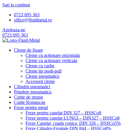
Sari la conținut
0723 695 363
office@fluidmetal.ro
Apeleaza-ne
0723 695 363
Cleme de fixare
Cleme cu actionare orizontala
Cleme cu actionare verticala
Cleme cu carlig
Cleme tip push-pull
Cleme pneumatice
Accesorii cleme
Cilindrii pneumatici
Prindere pneumatica
Cuțite de strung
Cutite Romascan
Freze pentru metal
Freze pentru canelat DIN 327 – HSSCo8
Freze pentru canelat LUNGI – DIN327 – HSSCo8
Freze Canelat, coada conica, DIN 326 – HSSCo5%
Freze Cilindro-Frontale DIN 844 – HSSCo8%