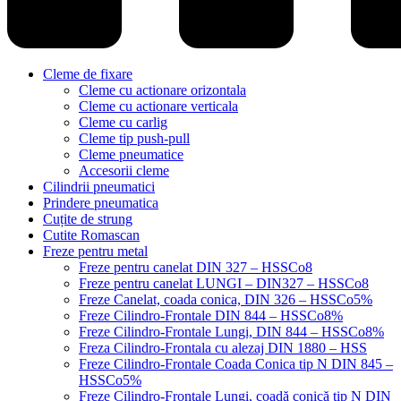
Cleme de fixare
Cleme cu actionare orizontala
Cleme cu actionare verticala
Cleme cu carlig
Cleme tip push-pull
Cleme pneumatice
Accesorii cleme
Cilindrii pneumatici
Prindere pneumatica
Cuțite de strung
Cutite Romascan
Freze pentru metal
Freze pentru canelat DIN 327 – HSSCo8
Freze pentru canelat LUNGI – DIN327 – HSSCo8
Freze Canelat, coada conica, DIN 326 – HSSCo5%
Freze Cilindro-Frontale DIN 844 – HSSCo8%
Freze Cilindro-Frontale Lungi, DIN 844 – HSSCo8%
Freza Cilindro-Frontala cu alezaj DIN 1880 – HSS
Freze Cilindro-Frontale Coada Conica tip N DIN 845 –
HSSCo5%
Freze Cilindro-Frontale Lungi, coadă conică tip N DIN