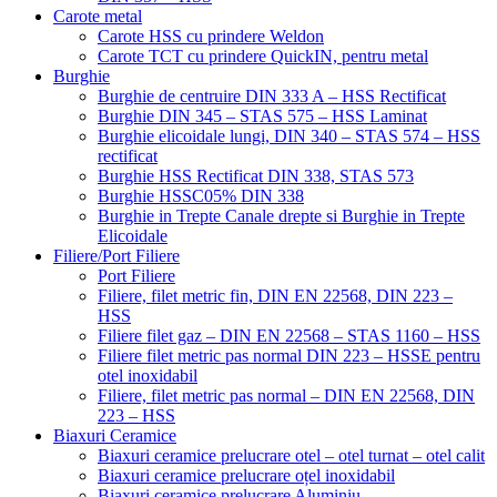
Carote metal
Carote HSS cu prindere Weldon
Carote TCT cu prindere QuickIN, pentru metal
Burghie
Burghie de centruire DIN 333 A – HSS Rectificat
Burghie DIN 345 – STAS 575 – HSS Laminat
Burghie elicoidale lungi, DIN 340 – STAS 574 – HSS
rectificat
Burghie HSS Rectificat DIN 338, STAS 573
Burghie HSSC05% DIN 338
Burghie in Trepte Canale drepte si Burghie in Trepte
Elicoidale
Filiere/Port Filiere
Port Filiere
Filiere, filet metric fin, DIN EN 22568, DIN 223 –
HSS
Filiere filet gaz – DIN EN 22568 – STAS 1160 – HSS
Filiere filet metric pas normal DIN 223 – HSSE pentru
otel inoxidabil
Filiere, filet metric pas normal – DIN EN 22568, DIN
223 – HSS
Biaxuri Ceramice
Biaxuri ceramice prelucrare otel – otel turnat – otel calit
Biaxuri ceramice prelucrare oțel inoxidabil
Biaxuri ceramice prelucrare Aluminiu