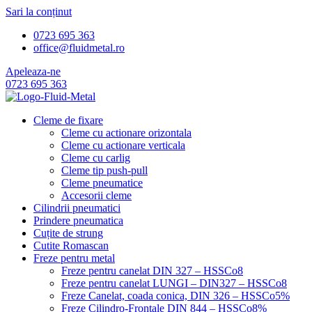
Sari la conținut
0723 695 363
office@fluidmetal.ro
Apeleaza-ne
0723 695 363
Cleme de fixare
Cleme cu actionare orizontala
Cleme cu actionare verticala
Cleme cu carlig
Cleme tip push-pull
Cleme pneumatice
Accesorii cleme
Cilindrii pneumatici
Prindere pneumatica
Cuțite de strung
Cutite Romascan
Freze pentru metal
Freze pentru canelat DIN 327 – HSSCo8
Freze pentru canelat LUNGI – DIN327 – HSSCo8
Freze Canelat, coada conica, DIN 326 – HSSCo5%
Freze Cilindro-Frontale DIN 844 – HSSCo8%