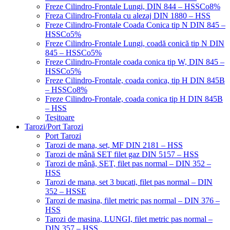
Freze Cilindro-Frontale Lungi, DIN 844 – HSSCo8%
Freza Cilindro-Frontala cu alezaj DIN 1880 – HSS
Freze Cilindro-Frontale Coada Conica tip N DIN 845 –
HSSCo5%
Freze Cilindro-Frontale Lungi, coadă conică tip N DIN
845 – HSSCo5%
Freze Cilindro-Frontale coada conica tip W, DIN 845 –
HSSCo5%
Freze Cilindro-Frontale, coada conica, tip H DIN 845B
– HSSCo8%
Freze Cilindro-Frontale, coada conica tip H DIN 845B
– HSS
Teșitoare
Tarozi/Port Tarozi
Port Tarozi
Tarozi de mana, set, MF DIN 2181 – HSS
Tarozi de mână SET filet gaz DIN 5157 – HSS
Tarozi de mână, SET, filet pas normal – DIN 352 –
HSS
Tarozi de mana, set 3 bucati, filet pas normal – DIN
352 – HSSE
Tarozi de masina, filet metric pas normal – DIN 376 –
HSS
Tarozi de masina, LUNGI, filet metric pas normal –
DIN 357 – HSS