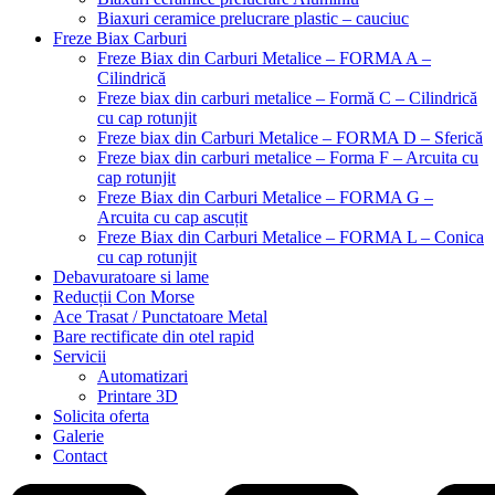
Biaxuri ceramice prelucrare plastic – cauciuc
Freze Biax Carburi
Freze Biax din Carburi Metalice – FORMA A –
Cilindrică
Freze biax din carburi metalice – Formă C – Cilindrică
cu cap rotunjit
Freze biax din Carburi Metalice – FORMA D – Sferică
Freze biax din carburi metalice – Forma F – Arcuita cu
cap rotunjit
Freze Biax din Carburi Metalice – FORMA G –
Arcuita cu cap ascuțit
Freze Biax din Carburi Metalice – FORMA L – Conica
cu cap rotunjit
Debavuratoare si lame
Reducții Con Morse
Ace Trasat / Punctatoare Metal
Bare rectificate din otel rapid
Servicii
Automatizari
Printare 3D
Solicita oferta
Galerie
Contact