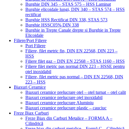
Burghie DIN 345 – STAS 575 – HSS Laminat
Burghie elicoidale lungi, DIN 340 – STAS 574 – HSS
rectificat
Burghie HSS Rectificat DIN 338, STAS 573
Burghie HSSC05% DIN 338
Burghie in Trepte Canale drepte si Burghie in Trepte
Elicoidale
Filiere/Port Filiere
Port Filiere
Filiere, filet metric fin, DIN EN 22568, DIN 223 –
HSS
Filiere filet gaz – DIN EN 22568 – STAS 1160 – HSS
Filiere filet metric pas normal DIN 223 – HSSE pentru
otel inoxidabil
Filiere, filet metric pas normal – DIN EN 22568, DIN
223 – HSS
Biaxuri Ceramice
Biaxuri ceramice prelucrare otel – otel turnat – otel calit
Biaxuri ceramice prelucrare oțel inoxidabil
Biaxuri ceramice prelucrare Aluminiu
Biaxuri ceramice prelucrare plastic – cauciuc
Freze Biax Carburi
Freze Biax din Carburi Metalice – FORMA A –
Cilindrică
Freze biax din carburi metalice – Formă C – Cilindrică