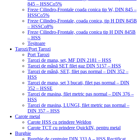
845 – HSSCo5%
Freze Cilindro-Frontale coada conica tip W, DIN 845 –
HSSCo5%
Freze Cilindro-Frontale, coada conica, tip H DIN 845B
– HSSCo8%
Freze Cilindro-Frontale, coada conica tip H DIN 845B
– HSS
Teșitoare
Tarozi/Port Tarozi
Port Tarozi
Tarozi de mana, set, MF DIN 2181 – HSS
Tarozi de mână SET filet gaz DIN 5157 – HSS
Tarozi de mână, SET, filet pas normal – DIN 352 –
HSS
Tarozi de mana, set 3 bucati, filet pas normal – DIN
352 – HSSE
Tarozi de masina, filet metric pas normal – DIN 376 –
HSS
Tarozi de masina, LUNGI, filet metric pas normal –
DIN 357 – HSS
Carote metal
Carote HSS cu prindere Weldon
Carote TCT cu prindere QuickIN, pentru metal
Burghie
Burghie de centruire DIN 333 A – HSS Rectificat