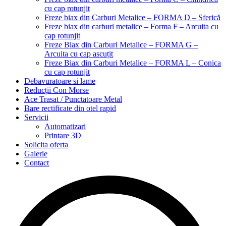
cu cap rotunjit
Freze biax din Carburi Metalice – FORMA D – Sferică
Freze biax din carburi metalice – Forma F – Arcuita cu
cap rotunjit
Freze Biax din Carburi Metalice – FORMA G –
Arcuita cu cap ascuțit
Freze Biax din Carburi Metalice – FORMA L – Conica
cu cap rotunjit
Debavuratoare si lame
Reducții Con Morse
Ace Trasat / Punctatoare Metal
Bare rectificate din otel rapid
Servicii
Automatizari
Printare 3D
Solicita oferta
Galerie
Contact