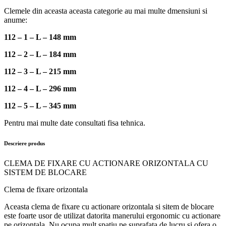
Clemele din aceasta aceasta categorie au mai multe dmensiuni si
anume:
112 – 1 – L – 148 mm
112 – 2 – L – 184 mm
112 – 3 – L – 215 mm
112 – 4 – L – 296 mm
112 – 5 – L – 345 mm
Pentru mai multe date consultati fisa tehnica.
Descriere produs
CLEMA DE FIXARE CU ACTIONARE ORIZONTALA CU
SISTEM DE BLOCARE
Clema de fixare orizontala
Aceasta clema de fixare cu actionare orizontala si sitem de blocare
este foarte usor de utilizat datorita manerului ergonomic cu actionare
pe orizontala. Nu ocupa mult spatiu pe suprafata de lucru si ofera o