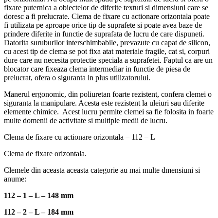
fixare puternica a obiectelor de diferite texturi si dimensiuni care se
doresc a fi prelucrate. Clema de fixare cu actionare orizontala poate
fi utilizata pe aproape orice tip de suprafete si poate avea baze de
prindere diferite in functie de suprafata de lucru de care dispuneti.
Datorita suruburilor interschimbabile, prevazute cu capat de silicon,
cu acest tip de clema se pot fixa atat materiale fragile, cat si, corpuri
dure care nu necesita protectie speciala a suprafetei. Faptul ca are un
blocator care fixeaza clema intermediar in functie de piesa de
prelucrat, ofera o siguranta in plus utilizatorului.
Manerul ergonomic, din poliuretan foarte rezistent, confera clemei o
siguranta la manipulare. Acesta este rezistent la uleiuri sau diferite
elemente chimice. Acest lucru permite clemei sa fie folosita in foarte
multe domenii de activitate si multiple medii de lucru.
Clema de fixare cu actionare orizontala – 112 – L
Clema de fixare orizontala.
Clemele din aceasta aceasta categorie au mai multe dmensiuni si
anume:
112 – 1 – L – 148 mm
112 – 2 – L – 184 mm