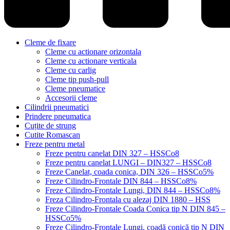
Cleme de fixare
Cleme cu actionare orizontala
Cleme cu actionare verticala
Cleme cu carlig
Cleme tip push-pull
Cleme pneumatice
Accesorii cleme
Cilindrii pneumatici
Prindere pneumatica
Cuțite de strung
Cutite Romascan
Freze pentru metal
Freze pentru canelat DIN 327 – HSSCo8
Freze pentru canelat LUNGI – DIN327 – HSSCo8
Freze Canelat, coada conica, DIN 326 – HSSCo5%
Freze Cilindro-Frontale DIN 844 – HSSCo8%
Freze Cilindro-Frontale Lungi, DIN 844 – HSSCo8%
Freza Cilindro-Frontala cu alezaj DIN 1880 – HSS
Freze Cilindro-Frontale Coada Conica tip N DIN 845 –
HSSCo5%
Freze Cilindro-Frontale Lungi, coadă conică tip N DIN