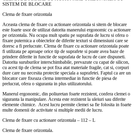
SISTEM DE BLOCARE
Clema de fixare orizontala
Aceasta clema de fixare cu actionare orizontala si sitem de blocare
este foarte usor de utilizat datorita manerului ergonomic cu actionare
pe orizontala. Nu ocupa mult spatiu pe suprafata de lucru si ofera o
fixare puternica a obiectelor de diferite texturi si dimensiuni care se
doresc a fi prelucrate. Clema de fixare cu actionare orizontala poate
fi utilizata pe aproape orice tip de suprafete si poate avea baze de
prindere diferite in functie de suprafata de lucru de care dispuneti.
Datorita suruburilor interschimbabile, prevazute cu capat de silicon,
cu acest tip de clema se pot fixa atat materiale fragile, cat si, corpuri
dure care nu necesita protectie speciala a suprafetei. Faptul ca are un
blocator care fixeaza clema intermediar in functie de piesa de
prelucrat, ofera o siguranta in plus utilizatorului.
Manerul ergonomic, din poliuretan foarte rezistent, confera clemei o
siguranta la manipulare. Acesta este rezistent la uleiuri sau diferite
elemente chimice. Acest lucru permite clemei sa fie folosita in foarte
multe domenii de activitate si multiple medii de lucru.
Clema de fixare cu actionare orizontala – 112 – L
Clema de fixare orizontala.