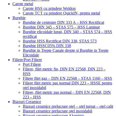
Carote metal
Carote HSS cu prindere Weldon
Carote TCT cu prindere QuickIN, pentru metal
Burghie
Burghie de centruire DIN 333 A – HSS Rectificat
Burghie DIN 345 – STAS 575 – HSS Laminat
Burghie elicoidale lungi, DIN 340 – STAS 574 – HSS
rectificat
Burghie HSS Rectificat DIN 338, STAS 573
Burghie HSSC05% DIN 338
Burghie in Trepte Canale drepte si Burghie in Trepte
Elicoidale
Filiere/Port Filiere
Port Filiere
Filiere, filet metric fin, DIN EN 22568, DIN 223 –
HSS
Filiere filet gaz – DIN EN 22568 – STAS 1160 – HSS
Filiere filet metric pas normal DIN 223 – HSSE pentru
otel inoxidabil
Filiere, filet metric pas normal – DIN EN 22568, DIN
223 – HSS
Biaxuri Ceramice
Biaxuri ceramice prelucrare otel – otel turnat – otel calit
Biaxuri ceramice prelucrare oțel inoxidabil
Biaxuri ceramice prelucrare Aluminiu