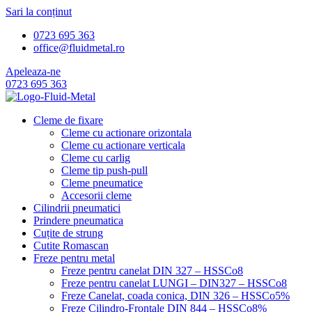
Sari la conținut
0723 695 363
office@fluidmetal.ro
Apeleaza-ne
0723 695 363
Cleme de fixare
Cleme cu actionare orizontala
Cleme cu actionare verticala
Cleme cu carlig
Cleme tip push-pull
Cleme pneumatice
Accesorii cleme
Cilindrii pneumatici
Prindere pneumatica
Cuțite de strung
Cutite Romascan
Freze pentru metal
Freze pentru canelat DIN 327 – HSSCo8
Freze pentru canelat LUNGI – DIN327 – HSSCo8
Freze Canelat, coada conica, DIN 326 – HSSCo5%
Freze Cilindro-Frontale DIN 844 – HSSCo8%