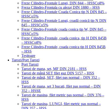
Freze Cilindro-Frontale Lungi, DIN 844 – HSSCo8%
Freza Cilindro-Frontala cu alezaj DIN 1880 – HSS
Freze Cilindro-Frontale Coada Conica tip N DIN 845 –
HSSCo5%
Freze Cilindro-Frontale Lungi, coadă conică tip N DIN
845 – HSSCo5%
Freze Cilindro-Frontale coada conica tip W, DIN 845 –
HSSCo5%
Freze Cilindro-Frontale, coada conica, tip H DIN 845B
– HSSCo8%
Freze Cilindro-Frontale, coada conica tip H DIN 845B
– HSS
Teșitoare
Tarozi/Port Tarozi
Port Tarozi
Tarozi de mana, set, MF DIN 2181 – HSS
Tarozi de mână SET filet gaz DIN 5157 – HSS
Tarozi de mână, SET, filet pas normal – DIN 352 –
HSS
Tarozi de mana, set 3 bucati, filet pas normal – DIN
352 – HSSE
Tarozi de masina, filet metric pas normal – DIN 376 –
HSS
Tarozi de masina, LUNGI, filet metric pas normal –
DIN 357 – HSS