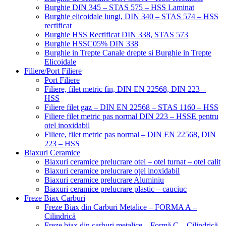
Burghie DIN 345 – STAS 575 – HSS Laminat
Burghie elicoidale lungi, DIN 340 – STAS 574 – HSS
rectificat
Burghie HSS Rectificat DIN 338, STAS 573
Burghie HSSC05% DIN 338
Burghie in Trepte Canale drepte si Burghie in Trepte
Elicoidale
Filiere/Port Filiere
Port Filiere
Filiere, filet metric fin, DIN EN 22568, DIN 223 –
HSS
Filiere filet gaz – DIN EN 22568 – STAS 1160 – HSS
Filiere filet metric pas normal DIN 223 – HSSE pentru
otel inoxidabil
Filiere, filet metric pas normal – DIN EN 22568, DIN
223 – HSS
Biaxuri Ceramice
Biaxuri ceramice prelucrare otel – otel turnat – otel calit
Biaxuri ceramice prelucrare oțel inoxidabil
Biaxuri ceramice prelucrare Aluminiu
Biaxuri ceramice prelucrare plastic – cauciuc
Freze Biax Carburi
Freze Biax din Carburi Metalice – FORMA A –
Cilindrică
Freze biax din carburi metalice – Formă C – Cilindrică