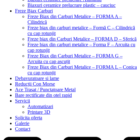
Biaxuri ceramice prelucrare plastic – cauciuc
Freze Biax Carburi
Freze Biax din Carburi Metalice – FORMA A –
Cilindrică
Freze biax din carburi metalice – Formă C – Cilindrică
cu cap rotunjit
Freze biax din Carburi Metalice – FORMA D – Sferică
Freze biax din carburi metalice – Forma F – Arcuita cu
cap rotunjit
Freze Biax din Carburi Metalice – FORMA G –
Arcuita cu cap ascuțit
Freze Biax din Carburi Metalice – FORMA L – Conica
cu cap rotunjit
Debavuratoare si lame
Reducții Con Morse
Ace Trasat / Punctatoare Metal
Bare rectificate din otel rapid
Servicii
Automatizari
Printare 3D
Solicita oferta
Galerie
Contact