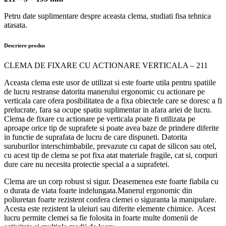
Petru date suplimentare despre aceasta clema, studiati fisa tehnica
atasata.
Descriere produs
CLEMA DE FIXARE CU ACTIONARE VERTICALA – 211
Aceasta clema este usor de utilizat si este foarte utila pentru spatiile
de lucru restranse datorita manerului ergonomic cu actionare pe
verticala care ofera posibilitatea de a fixa obiectele care se doresc a fi
prelucrate, fara sa ocupe spatiu suplimentar in afara ariei de lucru.
Clema de fixare cu actionare pe verticala poate fi utilizata pe
aproape orice tip de suprafete si poate avea baze de prindere diferite
in functie de suprafata de lucru de care dispuneti. Datorita
suruburilor interschimbabile, prevazute cu capat de silicon sau otel,
cu acest tip de clema se pot fixa atat materiale fragile, cat si, corpuri
dure care nu necesita protectie special a a suprafetei.
Clema are un corp robust si sigur. Deasemenea este foarte fiabila cu
o durata de viata foarte indelungata.Manerul ergonomic din
poliuretan foarte rezistent confera clemei o siguranta la manipulare.
Acesta este rezistent la uleiuri sau diferite elemente chimice. Acest
lucru permite clemei sa fie folosita in foarte multe domenii de