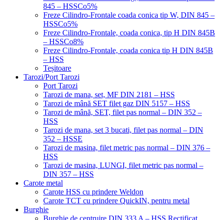
845 – HSSCo5%
Freze Cilindro-Frontale coada conica tip W, DIN 845 –
HSSCo5%
Freze Cilindro-Frontale, coada conica, tip H DIN 845B
– HSSCo8%
Freze Cilindro-Frontale, coada conica tip H DIN 845B
– HSS
Teșitoare
Tarozi/Port Tarozi
Port Tarozi
Tarozi de mana, set, MF DIN 2181 – HSS
Tarozi de mână SET filet gaz DIN 5157 – HSS
Tarozi de mână, SET, filet pas normal – DIN 352 –
HSS
Tarozi de mana, set 3 bucati, filet pas normal – DIN
352 – HSSE
Tarozi de masina, filet metric pas normal – DIN 376 –
HSS
Tarozi de masina, LUNGI, filet metric pas normal –
DIN 357 – HSS
Carote metal
Carote HSS cu prindere Weldon
Carote TCT cu prindere QuickIN, pentru metal
Burghie
Burghie de centruire DIN 333 A – HSS Rectificat