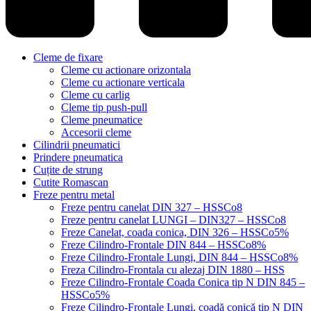
Cleme de fixare
Cleme cu actionare orizontala
Cleme cu actionare verticala
Cleme cu carlig
Cleme tip push-pull
Cleme pneumatice
Accesorii cleme
Cilindrii pneumatici
Prindere pneumatica
Cuțite de strung
Cutite Romascan
Freze pentru metal
Freze pentru canelat DIN 327 – HSSCo8
Freze pentru canelat LUNGI – DIN327 – HSSCo8
Freze Canelat, coada conica, DIN 326 – HSSCo5%
Freze Cilindro-Frontale DIN 844 – HSSCo8%
Freze Cilindro-Frontale Lungi, DIN 844 – HSSCo8%
Freza Cilindro-Frontala cu alezaj DIN 1880 – HSS
Freze Cilindro-Frontale Coada Conica tip N DIN 845 –
HSSCo5%
Freze Cilindro-Frontale Lungi, coadă conică tip N DIN