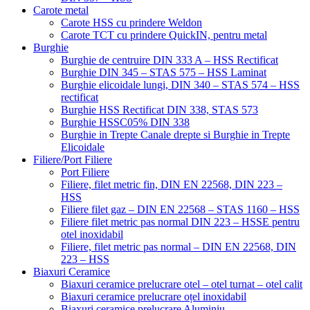
Carote metal
Carote HSS cu prindere Weldon
Carote TCT cu prindere QuickIN, pentru metal
Burghie
Burghie de centruire DIN 333 A – HSS Rectificat
Burghie DIN 345 – STAS 575 – HSS Laminat
Burghie elicoidale lungi, DIN 340 – STAS 574 – HSS
rectificat
Burghie HSS Rectificat DIN 338, STAS 573
Burghie HSSC05% DIN 338
Burghie in Trepte Canale drepte si Burghie in Trepte
Elicoidale
Filiere/Port Filiere
Port Filiere
Filiere, filet metric fin, DIN EN 22568, DIN 223 –
HSS
Filiere filet gaz – DIN EN 22568 – STAS 1160 – HSS
Filiere filet metric pas normal DIN 223 – HSSE pentru
otel inoxidabil
Filiere, filet metric pas normal – DIN EN 22568, DIN
223 – HSS
Biaxuri Ceramice
Biaxuri ceramice prelucrare otel – otel turnat – otel calit
Biaxuri ceramice prelucrare oțel inoxidabil
Biaxuri ceramice prelucrare Aluminiu