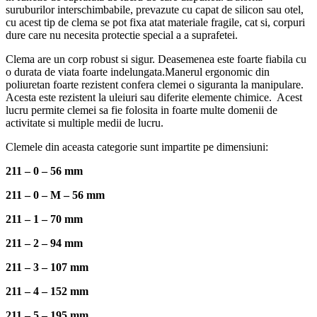
suruburilor interschimbabile, prevazute cu capat de silicon sau otel,
cu acest tip de clema se pot fixa atat materiale fragile, cat si, corpuri
dure care nu necesita protectie special a a suprafetei.
Clema are un corp robust si sigur. Deasemenea este foarte fiabila cu
o durata de viata foarte indelungata.Manerul ergonomic din
poliuretan foarte rezistent confera clemei o siguranta la manipulare.
Acesta este rezistent la uleiuri sau diferite elemente chimice. Acest
lucru permite clemei sa fie folosita in foarte multe domenii de
activitate si multiple medii de lucru.
Clemele din aceasta categorie sunt impartite pe dimensiuni:
211 – 0 – 56 mm
211 – 0 – M – 56 mm
211 – 1 – 70 mm
211 – 2 – 94 mm
211 – 3 – 107 mm
211 – 4 – 152 mm
211 – 5 – 195 mm