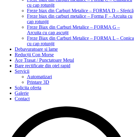
cu cap rotunjit
Freze biax din Carburi Metalice – FORMA D – Sferică
Freze biax din carburi metalice – Forma F – Arcuita cu
cap rotunjit
Freze Biax din Carburi Metalice – FORMA G –
Arcuita cu cap ascuțit
Freze Biax din Carburi Metalice – FORMA L – Conica
cu cap rotunjit
Debavuratoare si lame
Reducții Con Morse
Ace Trasat / Punctatoare Metal
Bare rectificate din otel rapid
Servicii
Automatizari
Printare 3D
Solicita oferta
Galerie
Contact