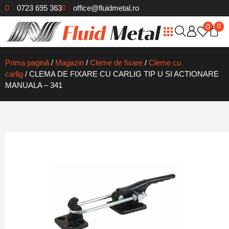
0723 695 363
office@fluidmetal.ro
0
0
Cleme de fixare
Cilindrii pneumatici
Prindere pneumatica
Cuțite de strung
Cutite Romascan
Freze pentru metal
Tarozi/Port Tarozi
Filiere/Port Filiere
Biaxuri Ceramice
Freze Biax Carburi
Debavuratoare si lame
Reducții Con Morse
Ace Trasat / Punctatoare Metal
Bare rectificate din otel rapid
Prima pagină
/
Magazin
/
Cleme de fixare
/
Cleme cu
carlig
/ CLEMA DE FIXARE CU CARLIG TIP U SI ACTIONARE
MANUALA – 341