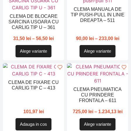
CLEMA MANUALA DE
TIP PUSH-PULL IN LINIE
CLEMA DE BLOCARE
DREAPTA – 511
SARCINA USOARA CU
CARLIG TIP U – 361
31,50
lei
–
56,50
lei
90,00
lei
–
233,00
lei
Alege variante
Alege variante
CLEMA DE FIXARE CU
CARLIG TIP C – 413
CLEMA PNEUMATICA
CU PRINDERE
FRONTALA – 611
101,97
lei
725,00
lei
–
1.234,13
lei
Adauga in cos
Alege variante