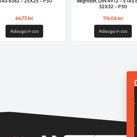
TAS 6382 – 25X25 – P30
degrosat, DIN 4972 – STAS 
32X32 – P30
64,73
lei
114,06
lei
Adauga in cos
Adauga in cos