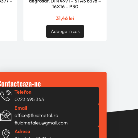
6377 –
degrosat, DIN 4971 – STAS 6376 –
16X16 – P30
31,46
lei
Adauga in cos
Contacteaza-ne
Telefon
0723 695 363
Email
office@fluidmetal.ro
fluidmetaleu@gmail.com
Adresa