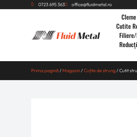
0723 695 363
office@fluidmetal.ro
Cleme 
Cutite 
Filiere/
Reducț
Prima pagină
/
Magazin
/
Cuțite de strung
/ Cutit st