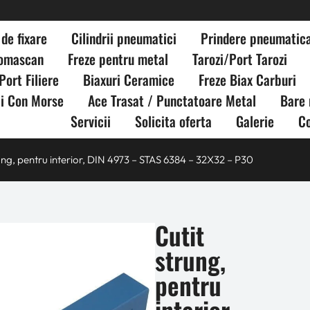
de fixare
Cilindrii pneumatici
Prindere pneumatic
Romascan
Freze pentru metal
Tarozi/Port Tarozi
Port Filiere
Biaxuri Ceramice
Freze Biax Carburi
ii Con Morse
Ace Trasat / Punctatoare Metal
Bare 
Servicii
Solicita oferta
Galerie
C
rung, pentru interior, DIN 4973 – STAS 6384 – 32X32 – P30
Cutit
strung,
pentru
interior,