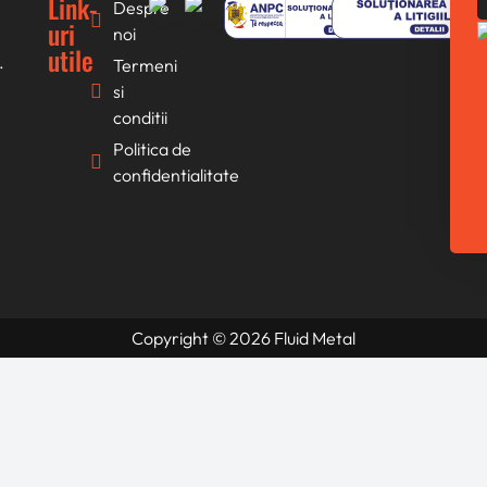
Link-
Despre
uri
noi
utile
.
Termeni
si
conditii
Politica de
confidentialitate
Copyright © 2026 Fluid Metal