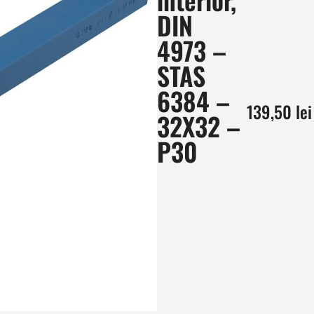
DIN
4973 –
STAS
6384 –
139,50
lei
32X32 –
P30