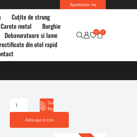
Apeleaza-ne
a
Cuțite de strung
Carote metal
Burghie
0
0
Debavuratoare si lame
rectificate din otel rapid
ontact
Solicita
fisa 3D
Adauga in cos