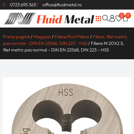
0723 695 363
office@fluidmetal.ro
0
0
Cleme de fixare
Cilindrii pneumatici
Prindere pneumatica
Cuțite de strung
Cutite Romascan
Freze pentru metal
Tarozi/Port Tarozi
Filiere/Port Filiere
Biaxuri Ceramice
Freze Biax Carburi
Debavuratoare si lame
Reducții Con Morse
Ace Trasat / Punctatoare Metal
Bare rectificate din otel rapid
Prima pagină
/
Magazin
/
Filiere/Port Filiere
/
Filiere, filet metric
pas normal – DIN EN 22568, DIN 223 – HSS
/ Filiera M 20X2.5,
filet metric pas normal – DIN EN 22568, DIN 223 – HSS