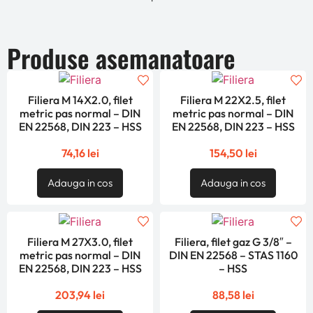
Produse asemanatoare
Filiera M 14X2.0, filet
Filiera M 22X2.5, filet
metric pas normal – DIN
metric pas normal – DIN
EN 22568, DIN 223 – HSS
EN 22568, DIN 223 – HSS
74,16
lei
154,50
lei
Adauga in cos
Adauga in cos
Filiera M 27X3.0, filet
Filiera, filet gaz G 3/8″ –
metric pas normal – DIN
DIN EN 22568 – STAS 1160
EN 22568, DIN 223 – HSS
– HSS
203,94
lei
88,58
lei