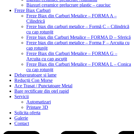
Biaxuri ceramice prelucrare plastic – cauciuc
Freze Biax Carburi
Freze Biax din Carburi Metalice – FORMA A –
Cilindrică
Freze biax din carburi metalice – Formă C – Cilindrică
cu cap rotunjit
Freze biax din Carburi Metalice – FORMA D – Sferică
Freze biax din carburi metalice – Forma F – Arcuita cu
cap rotunjit
Freze Biax din Carburi Metalice – FORMA G –
Arcuita cu cap ascuțit
Freze Biax din Carburi Metalice – FORMA L – Conica
cu cap rotunjit
Debavuratoare si lame
Reducții Con Morse
Ace Trasat / Punctatoare Metal
Bare rectificate din otel rapid
Servicii
Automatizari
Printare 3D
Solicita oferta
Galerie
Contact