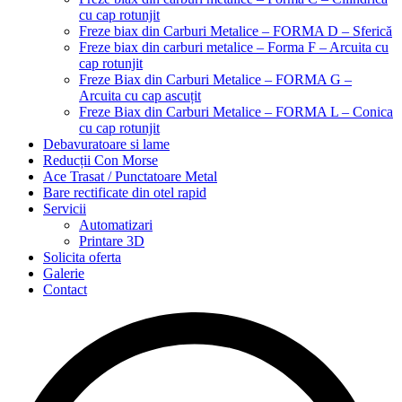
cu cap rotunjit
Freze biax din Carburi Metalice – FORMA D – Sferică
Freze biax din carburi metalice – Forma F – Arcuita cu
cap rotunjit
Freze Biax din Carburi Metalice – FORMA G –
Arcuita cu cap ascuțit
Freze Biax din Carburi Metalice – FORMA L – Conica
cu cap rotunjit
Debavuratoare si lame
Reducții Con Morse
Ace Trasat / Punctatoare Metal
Bare rectificate din otel rapid
Servicii
Automatizari
Printare 3D
Solicita oferta
Galerie
Contact