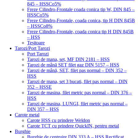
845 – HSSCo5%
Freze Cilindro-Frontale coada conica tip W, DIN 845 –
HSSCo5%
Freze Cilindro-Frontale, coada conica, tip H DIN 845B
– HSSCo8%
Freze Cilindro-Frontale, coada conica tip H DIN 845B
– HSS
Teșitoare
Tarozi/Port Tarozi
Port Tarozi
Tarozi de mana, set, MF DIN 2181 – HSS
Tarozi de mână SET filet gaz DIN 5157 – HSS
Tarozi de mână, SET, filet pas normal – DIN 352 –
HSS
Tarozi de mana, set 3 bucati, filet pas normal – DIN
352 – HSSE
Tarozi de masina, filet metric pas normal – DIN 376 –
HSS
Tarozi de masina, LUNGI, filet metric pas normal –
DIN 357 – HSS
Carote metal
Carote HSS cu prindere Weldon
Carote TCT cu prindere QuickIN, pentru metal
Burghie
Burghie de centruire DIN 333 A – HSS Rectificat