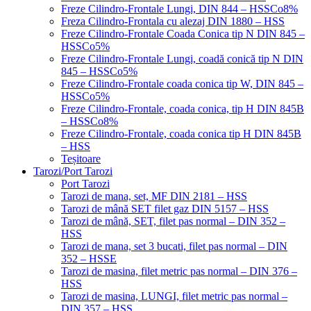
Freze Cilindro-Frontale Lungi, DIN 844 – HSSCo8%
Freza Cilindro-Frontala cu alezaj DIN 1880 – HSS
Freze Cilindro-Frontale Coada Conica tip N DIN 845 –
HSSCo5%
Freze Cilindro-Frontale Lungi, coadă conică tip N DIN
845 – HSSCo5%
Freze Cilindro-Frontale coada conica tip W, DIN 845 –
HSSCo5%
Freze Cilindro-Frontale, coada conica, tip H DIN 845B
– HSSCo8%
Freze Cilindro-Frontale, coada conica tip H DIN 845B
– HSS
Teșitoare
Tarozi/Port Tarozi
Port Tarozi
Tarozi de mana, set, MF DIN 2181 – HSS
Tarozi de mână SET filet gaz DIN 5157 – HSS
Tarozi de mână, SET, filet pas normal – DIN 352 –
HSS
Tarozi de mana, set 3 bucati, filet pas normal – DIN
352 – HSSE
Tarozi de masina, filet metric pas normal – DIN 376 –
HSS
Tarozi de masina, LUNGI, filet metric pas normal –
DIN 357 – HSS