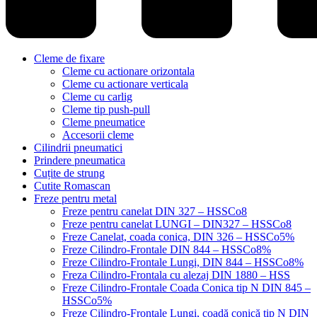
Cleme de fixare
Cleme cu actionare orizontala
Cleme cu actionare verticala
Cleme cu carlig
Cleme tip push-pull
Cleme pneumatice
Accesorii cleme
Cilindrii pneumatici
Prindere pneumatica
Cuțite de strung
Cutite Romascan
Freze pentru metal
Freze pentru canelat DIN 327 – HSSCo8
Freze pentru canelat LUNGI – DIN327 – HSSCo8
Freze Canelat, coada conica, DIN 326 – HSSCo5%
Freze Cilindro-Frontale DIN 844 – HSSCo8%
Freze Cilindro-Frontale Lungi, DIN 844 – HSSCo8%
Freza Cilindro-Frontala cu alezaj DIN 1880 – HSS
Freze Cilindro-Frontale Coada Conica tip N DIN 845 –
HSSCo5%
Freze Cilindro-Frontale Lungi, coadă conică tip N DIN