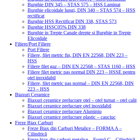
Burghie DIN 345 – STAS 575 – HSS Laminat
Burghie elicoidale lungi, DIN 340 – STAS 574 – HSS
rectificat
Burghie HSS Rectificat DIN 338, STAS 573
Burghie HSSC05% DIN 338
Burghie in Trepte Canale drepte si Burghie in Trepte
Elicoidale
Filiere/Port Filiere
Port Filiere
Filiere, filet metric fin, DIN EN 22568, DIN 223 –
HSS
Filiere filet gaz – DIN EN 22568 – STAS 1160 – HSS
Filiere filet metric pas normal DIN 223 – HSSE pentru
otel inoxidabil
Filiere, filet metric pas normal – DIN EN 22568, DIN
223 – HSS
Biaxuri Ceramice
Biaxuri ceramice prelucrare otel – otel turnat – otel calit
Biaxuri ceramice prelucrare oțel inoxidabil
Biaxuri ceramice prelucrare Aluminiu
Biaxuri ceramice prelucrare plastic – cauciuc
Freze Biax Carburi
Freze Biax din Carburi Metalice – FORMA A –
Cilindrică
Freze biax din carburi metalice – Formă C – Cilindrică