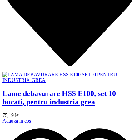
Lame debavurare HSS E100, set 10
bucati, pentru industria grea
75,19
lei
Adauga in cos