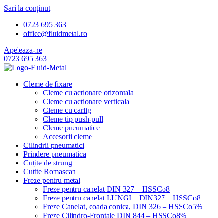
Sari la conținut
0723 695 363
office@fluidmetal.ro
Apeleaza-ne
0723 695 363
Cleme de fixare
Cleme cu actionare orizontala
Cleme cu actionare verticala
Cleme cu carlig
Cleme tip push-pull
Cleme pneumatice
Accesorii cleme
Cilindrii pneumatici
Prindere pneumatica
Cuțite de strung
Cutite Romascan
Freze pentru metal
Freze pentru canelat DIN 327 – HSSCo8
Freze pentru canelat LUNGI – DIN327 – HSSCo8
Freze Canelat, coada conica, DIN 326 – HSSCo5%
Freze Cilindro-Frontale DIN 844 – HSSCo8%