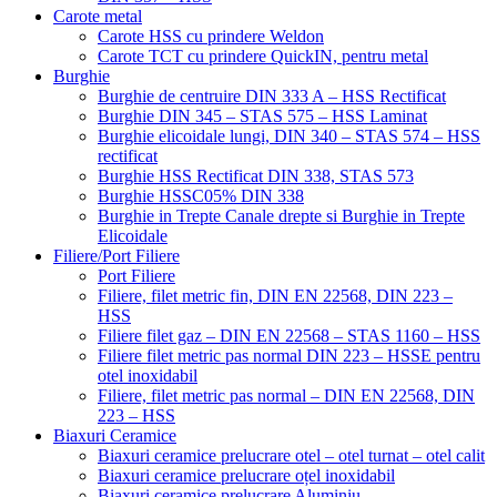
Carote metal
Carote HSS cu prindere Weldon
Carote TCT cu prindere QuickIN, pentru metal
Burghie
Burghie de centruire DIN 333 A – HSS Rectificat
Burghie DIN 345 – STAS 575 – HSS Laminat
Burghie elicoidale lungi, DIN 340 – STAS 574 – HSS
rectificat
Burghie HSS Rectificat DIN 338, STAS 573
Burghie HSSC05% DIN 338
Burghie in Trepte Canale drepte si Burghie in Trepte
Elicoidale
Filiere/Port Filiere
Port Filiere
Filiere, filet metric fin, DIN EN 22568, DIN 223 –
HSS
Filiere filet gaz – DIN EN 22568 – STAS 1160 – HSS
Filiere filet metric pas normal DIN 223 – HSSE pentru
otel inoxidabil
Filiere, filet metric pas normal – DIN EN 22568, DIN
223 – HSS
Biaxuri Ceramice
Biaxuri ceramice prelucrare otel – otel turnat – otel calit
Biaxuri ceramice prelucrare oțel inoxidabil
Biaxuri ceramice prelucrare Aluminiu