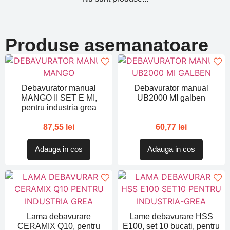
Produse asemanatoare
Debavurator manual
Debavurator manual
MANGO II SET E MI,
UB2000 MI galben
pentru industria grea
87,55
lei
60,77
lei
Adauga in cos
Adauga in cos
Lama debavurare
Lame debavurare HSS
CERAMIX Q10, pentru
E100, set 10 bucati, pentru