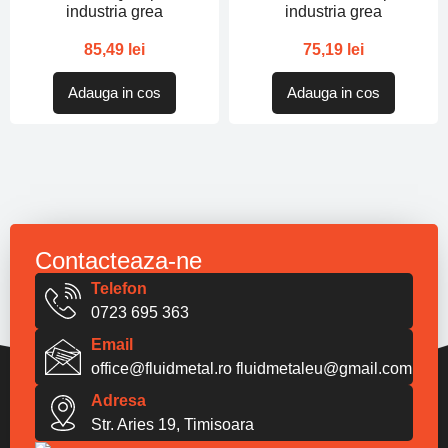
industria grea
industria grea
85,49
lei
75,19
lei
Adauga in cos
Adauga in cos
Contacteaza-ne
Telefon
0723 695 363
Email
office@fluidmetal.ro
fluidmetaleu@gmail.com
Adresa
Str. Aries 19, Timisoara