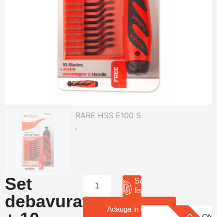
Set
Solicita
fisa 3D
debavurator
Adauga in cos