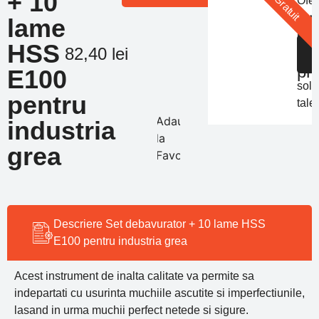
+ 10
Gratuit
Ofer
pers
lame
Of
in
HSS
de
S
82,40
lei
func
pr
de
E100
solic
pentru
tale
Adauga
industria
la
grea
Favorite
Descriere Set debavurator + 10 lame HSS
E100 pentru industria grea
Acest instrument de inalta calitate va permite sa
indepartati cu usurinta muchiile ascutite si imperfectiunile,
lasand in urma muchii perfect netede si sigure.