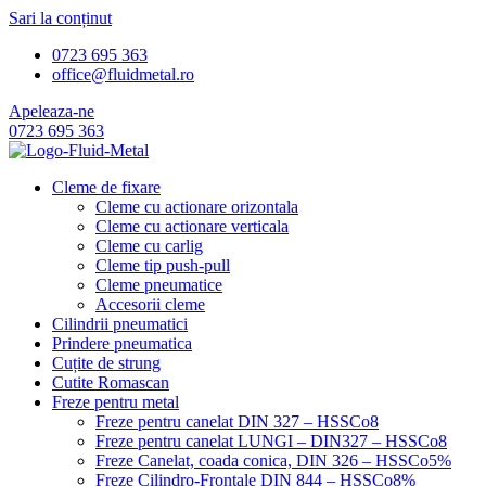
Sari la conținut
0723 695 363
office@fluidmetal.ro
Apeleaza-ne
0723 695 363
Cleme de fixare
Cleme cu actionare orizontala
Cleme cu actionare verticala
Cleme cu carlig
Cleme tip push-pull
Cleme pneumatice
Accesorii cleme
Cilindrii pneumatici
Prindere pneumatica
Cuțite de strung
Cutite Romascan
Freze pentru metal
Freze pentru canelat DIN 327 – HSSCo8
Freze pentru canelat LUNGI – DIN327 – HSSCo8
Freze Canelat, coada conica, DIN 326 – HSSCo5%
Freze Cilindro-Frontale DIN 844 – HSSCo8%