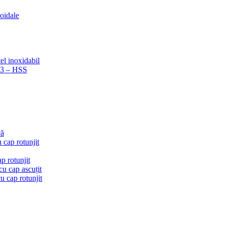
coidale
el inoxidabil
223 – HSS
că
 cap rotunjit
p rotunjit
u cap ascuțit
 cap rotunjit