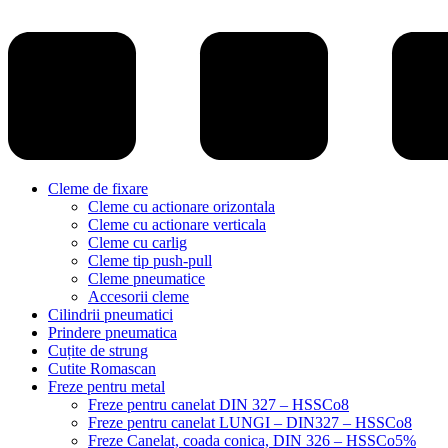
Cleme de fixare
Cleme cu actionare orizontala
Cleme cu actionare verticala
Cleme cu carlig
Cleme tip push-pull
Cleme pneumatice
Accesorii cleme
Cilindrii pneumatici
Prindere pneumatica
Cuțite de strung
Cutite Romascan
Freze pentru metal
Freze pentru canelat DIN 327 – HSSCo8
Freze pentru canelat LUNGI – DIN327 – HSSCo8
Freze Canelat, coada conica, DIN 326 – HSSCo5%