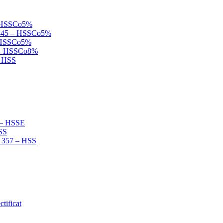
 – HSSCo5%
N 845 – HSSCo5%
 – HSSCo5%
B – HSSCo8%
– HSS
2 – HSSE
HSS
N 357 – HSS
tificat