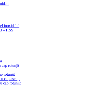
coidale
el inoxidabil
223 – HSS
că
 cap rotunjit
p rotunjit
u cap ascuțit
 cap rotunjit