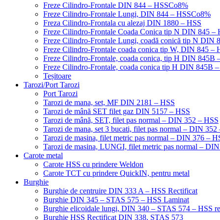
Freze Cilindro-Frontale DIN 844 – HSSCo8%
Freze Cilindro-Frontale Lungi, DIN 844 – HSSCo8%
Freza Cilindro-Frontala cu alezaj DIN 1880 – HSS
Freze Cilindro-Frontale Coada Conica tip N DIN 845
Freze Cilindro-Frontale Lungi, coadă conică tip N DI
Freze Cilindro-Frontale coada conica tip W, DIN 845
Freze Cilindro-Frontale, coada conica, tip H DIN 845
Freze Cilindro-Frontale, coada conica tip H DIN 845B 
Teșitoare
Tarozi/Port Tarozi
Port Tarozi
Tarozi de mana, set, MF DIN 2181 – HSS
Tarozi de mână SET filet gaz DIN 5157 – HSS
Tarozi de mână, SET, filet pas normal – DIN 352 – HSS
Tarozi de mana, set 3 bucati, filet pas normal – DIN 35
Tarozi de masina, filet metric pas normal – DIN 376 – 
Tarozi de masina, LUNGI, filet metric pas normal – DI
Carote metal
Carote HSS cu prindere Weldon
Carote TCT cu prindere QuickIN, pentru metal
Burghie
Burghie de centruire DIN 333 A – HSS Rectificat
Burghie DIN 345 – STAS 575 – HSS Laminat
Burghie elicoidale lungi, DIN 340 – STAS 574 – HSS rec
Burghie HSS Rectificat DIN 338, STAS 573