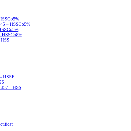
 – HSSCo5%
N 845 – HSSCo5%
 – HSSCo5%
B – HSSCo8%
– HSS
2 – HSSE
HSS
N 357 – HSS
tificat