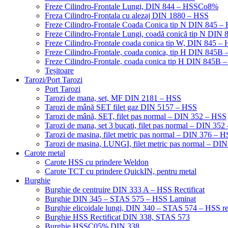
Freze Cilindro-Frontale Lungi, DIN 844 – HSSCo8%
Freza Cilindro-Frontala cu alezaj DIN 1880 – HSS
Freze Cilindro-Frontale Coada Conica tip N DIN 845
Freze Cilindro-Frontale Lungi, coadă conică tip N DI
Freze Cilindro-Frontale coada conica tip W, DIN 845
Freze Cilindro-Frontale, coada conica, tip H DIN 845
Freze Cilindro-Frontale, coada conica tip H DIN 845B 
Teșitoare
Tarozi/Port Tarozi
Port Tarozi
Tarozi de mana, set, MF DIN 2181 – HSS
Tarozi de mână SET filet gaz DIN 5157 – HSS
Tarozi de mână, SET, filet pas normal – DIN 352 – HSS
Tarozi de mana, set 3 bucati, filet pas normal – DIN 35
Tarozi de masina, filet metric pas normal – DIN 376 – 
Tarozi de masina, LUNGI, filet metric pas normal – DI
Carote metal
Carote HSS cu prindere Weldon
Carote TCT cu prindere QuickIN, pentru metal
Burghie
Burghie de centruire DIN 333 A – HSS Rectificat
Burghie DIN 345 – STAS 575 – HSS Laminat
Burghie elicoidale lungi, DIN 340 – STAS 574 – HSS rec
Burghie HSS Rectificat DIN 338, STAS 573
Burghie HSSC05% DIN 338