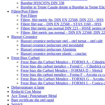
Burghie HSSC05% DIN 338
Burghie in Trepte Canale drepte si Burghie in Trepte Eli
Filiere/Port Filiere
Port Filiere
Filiere, filet metric fin, DIN EN 22568, DIN 223 – HSS
Filiere filet gaz – DIN EN 22568 – STAS 1160 – HSS
Filiere filet metric pas normal DIN 223 – HSSE pentru ot
Filiere, filet metric pas normal – DIN EN 22568, DIN 
Biaxuri Ceramice
Biaxuri ceramice prelucrare otel – otel turnat – otel calit
Biaxuri ceramice prelucrare oțel inoxidabil
Biaxuri ceramice prelucrare Aluminiu
Biaxuri ceramice prelucrare plastic – cauciuc
Freze Biax Carburi
Freze Biax din Carburi Metalice – FORMA A – Cilindri
Freze biax din carburi metalice – Formă C – Cilindrică cu
Freze biax din Carburi Metalice – FORMA D – Sferică
Freze biax din carburi metalice – Forma F – Arcuita cu ca
Freze Biax din Carburi Metalice – FORMA G – Arcuita c
Freze Biax din Carburi Metalice – FORMA L – Conica cu
Debavuratoare si lame
Reducții Con Morse
Ace Trasat / Punctatoare Metal
Bare rectificate din otel rapid
Servicii