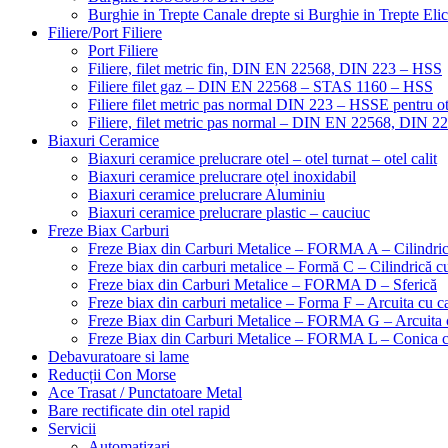
Burghie in Trepte Canale drepte si Burghie in Trepte Eli
Filiere/Port Filiere
Port Filiere
Filiere, filet metric fin, DIN EN 22568, DIN 223 – HSS
Filiere filet gaz – DIN EN 22568 – STAS 1160 – HSS
Filiere filet metric pas normal DIN 223 – HSSE pentru ot
Filiere, filet metric pas normal – DIN EN 22568, DIN 
Biaxuri Ceramice
Biaxuri ceramice prelucrare otel – otel turnat – otel calit
Biaxuri ceramice prelucrare oțel inoxidabil
Biaxuri ceramice prelucrare Aluminiu
Biaxuri ceramice prelucrare plastic – cauciuc
Freze Biax Carburi
Freze Biax din Carburi Metalice – FORMA A – Cilindri
Freze biax din carburi metalice – Formă C – Cilindrică cu
Freze biax din Carburi Metalice – FORMA D – Sferică
Freze biax din carburi metalice – Forma F – Arcuita cu ca
Freze Biax din Carburi Metalice – FORMA G – Arcuita c
Freze Biax din Carburi Metalice – FORMA L – Conica cu
Debavuratoare si lame
Reducții Con Morse
Ace Trasat / Punctatoare Metal
Bare rectificate din otel rapid
Servicii
Automatizari