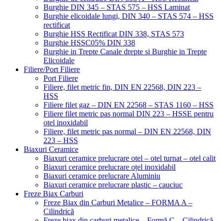
Burghie DIN 345 – STAS 575 – HSS Laminat
Burghie elicoidale lungi, DIN 340 – STAS 574 – HSS
rectificat
Burghie HSS Rectificat DIN 338, STAS 573
Burghie HSSC05% DIN 338
Burghie in Trepte Canale drepte si Burghie in Trepte
Elicoidale
Filiere/Port Filiere
Port Filiere
Filiere, filet metric fin, DIN EN 22568, DIN 223 –
HSS
Filiere filet gaz – DIN EN 22568 – STAS 1160 – HSS
Filiere filet metric pas normal DIN 223 – HSSE pentru
otel inoxidabil
Filiere, filet metric pas normal – DIN EN 22568, DIN
223 – HSS
Biaxuri Ceramice
Biaxuri ceramice prelucrare otel – otel turnat – otel calit
Biaxuri ceramice prelucrare oțel inoxidabil
Biaxuri ceramice prelucrare Aluminiu
Biaxuri ceramice prelucrare plastic – cauciuc
Freze Biax Carburi
Freze Biax din Carburi Metalice – FORMA A –
Cilindrică
Freze biax din carburi metalice – Formă C – Cilindrică