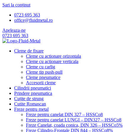
Sari la conținut
0723 695 363
office@fluidmetal.ro
Apeleaza-ne
0723 695 363
Cleme de fixare
Cleme cu actionare orizontala
Cleme cu actionare verticala
Cleme cu carlig
Cleme tip push-pull
Cleme pneumatice
Accesorii cleme
Cilindrii pneumatici
Prindere pneumatica
Cuțite de strung
Cutite Romascan
Freze pentru metal
Freze pentru canelat DIN 327 – HSSCo8
Freze pentru canelat LUNGI – DIN327 – HSSCo8
Freze Canelat, coada conica, DIN 326 – HSSCo5%
Freze Cilindro-Frontale DIN 844 – HSSCo8%