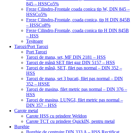
845 – HSSCo5%
Freze Cilindro-Frontale coada conica tip W, DIN 845 –
HSSCo5%
Freze Cilindro-Frontale, coada conica, tip H DIN 845B
– HSSCo8%
Freze Cilindro-Frontale, coada conica tip H DIN 845B
– HSS
Teșitoare
Tarozi/Port Tarozi
Port Tarozi
Tarozi de mana, set, MF DIN 2181 – HSS
Tarozi de mână SET filet gaz DIN 5157 – HSS
Tarozi de mână, SET, filet pas normal – DIN 352 –
HSS
Tarozi de mana, set 3 bucati, filet pas normal – DIN
352 – HSSE
Tarozi de masina, filet metric pas normal – DIN 376 –
HSS
Tarozi de masina, LUNGI, filet metric pas normal –
DIN 357 – HSS
Carote metal
Carote HSS cu prindere Weldon
Carote TCT cu prindere QuickIN, pentru metal
Burghie
Burghie de centruire DIN 333 A – HSS Rectificat