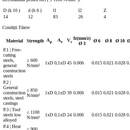
D (k 10 )
d (h 6 )
l1
l2
Z
14
12
83
26
4
Condiții Tăiere
fz(mm/z)
A
A
V
Material
Strength
Ø 6
Ø 8
Ø 10
Ø
p
e
c
Ø 3
P.1 | Free-
cutting
steels,
≤ 600
1xD
0,1xD
45
0.006
0.015
0.021
0.028
0
general
N/mm²
construction
steels
P.2 |
General
≤ 850
construction
1xD
0,1xD
39
0.006
0.015
0.021
0.028
0
N/mm²
steels, steel
castings
P.3 | Tool
≤ 1100
steels low
1xD
0,1xD
24
0.006
0.015
0.021
0.028
0
N/mm²
alloyed
P.4 | Heat
≤ 900