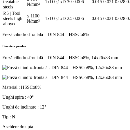
treatable
1xD
0,1xD
30
0.006
0.015
0.021
0.028
0
N/mm²
steels
P.5 | Tool
≤ 1100
steels high
1xD
0,1xD
24
0.006
0.015
0.021
0.028
0
N/mm²
alloyed
Freză cilindro-frontală – DIN 844 – HSSCo8%
Descriere produs
Freză cilindro-frontală – DIN 844 – HSSCo8%, 14x26x83 mm
Material : HSSCo8%
Unghi spira : 40°
Unghi de inclinare : 12°
Tip : N
Aschiere dreapta