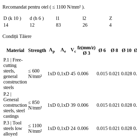
Recomandat pentru otel ( ≤ 1100 N/mm² ).
D (k 10 )
d (h 6 )
l1
l2
Z
14
12
83
26
4
Condiții Tăiere
fz(mm/z)
A
A
V
Material
Strength
Ø 6
Ø 8
Ø 10
Ø
p
e
c
Ø 3
P.1 | Free-
cutting
steels,
≤ 600
1xD
0,1xD
45
0.006
0.015
0.021
0.028
0
general
N/mm²
construction
steels
P.2 |
General
≤ 850
construction
1xD
0,1xD
39
0.006
0.015
0.021
0.028
0
N/mm²
steels, steel
castings
P.3 | Tool
≤ 1100
steels low
1xD
0,1xD
24
0.006
0.015
0.021
0.028
0
N/mm²
alloyed