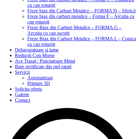
cu cap rotunjit
Freze biax din Carburi Metalice – FORMA D – Sferică
Freze biax din carburi metalice – Forma F – Arcuita cu
cap rotunjit
Freze Biax din Carburi Metalice – FORMA G –
Arcuita cu cap ascuțit
Freze Biax din Carburi Metalice – FORMA L – Conica
cu cap rotunjit
Debavuratoare si lame
Reducții Con Morse
Ace Trasat / Punctatoare Metal
Bare rectificate din otel rapid
Servicii
Automatizari
Printare 3D
Solicita oferta
Galerie
Contact