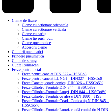
Cleme de fixare
Cleme cu actionare orizontala
Cleme cu actionare verticala
Cleme cu carlig
Cleme tip push-pull
Cleme pneumatice
Accesorii cleme
Cilindrii pneumatici
Prindere pneumatica
Cuțite de strung
Cutite Romascan
Freze pentru metal
Freze pentru canelat DIN 327 – HSSCo8
Freze pentru canelat LUNGI – DIN327 – HSSCo8
Freze Canelat, coada conica, DIN 326 – HSSCo5%
Freze Cilindro-Frontale DIN 844 – HSSCo8%
Freze Cilindro-Frontale Lungi, DIN 844 – HSSCo8%
Freza Cilindro-Frontala cu alezaj DIN 1880 – HSS
Freze Cilindro-Frontale Coada Conica tip N DIN 845 –
HSSCo5%
Freze Cilindro-Frontale Lungi, coadă conică tip N DIN