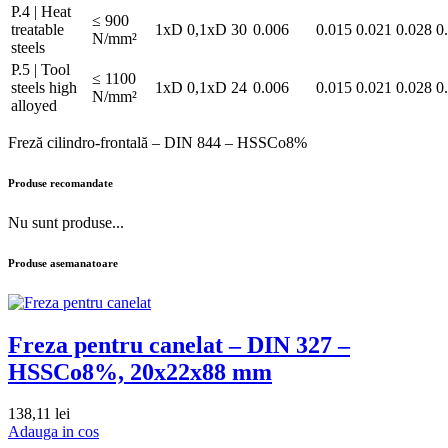
P.4 | Heat
≤ 900
treatable
1xD
0,1xD
30
0.006
0.015
0.021
0.028
0
N/mm²
steels
P.5 | Tool
≤ 1100
steels high
1xD
0,1xD
24
0.006
0.015
0.021
0.028
0
N/mm²
alloyed
Freză cilindro-frontală – DIN 844 – HSSCo8%
Produse recomandate
Nu sunt produse...
Produse asemanatoare
Freza pentru canelat – DIN 327 –
HSSCo8%, 20x22x88 mm
138,11
lei
Adauga in cos