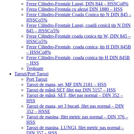
Freze Cilindro-Frontale Lungi, DIN 844 – HSSCo8%
Freza Cilindro-Frontala cu alezaj DIN 1880 – HSS
Freze Cilindro-Frontale Coada Conica tip N DIN 845 –
HSSCo5%
Freze Cilindro-Frontale Lungi, coadă conică tip N DIN
845 – HSSCo5%
Freze Cilindro-Frontale coada conica tip W, DIN 845 –
HSSCo5%
Freze Cilindro-Frontale, coada conica, tip H DIN 845B
– HSSCo8%
Freze Cilindro-Frontale, coada conica tip H DIN 845B
– HSS
Teșitoare
Tarozi/Port Tarozi
Port Tarozi
Tarozi de mana, set, MF DIN 2181 – HSS
Tarozi de mână SET filet gaz DIN 5157 – HSS
Tarozi de mână, SET, filet pas normal – DIN 352 –
HSS
Tarozi de mana, set 3 bucati, filet pas normal – DIN
352 – HSSE
Tarozi de masina, filet metric pas normal – DIN 376 –
HSS
Tarozi de masina, LUNGI, filet metric pas normal –
DIN 357 – HSS