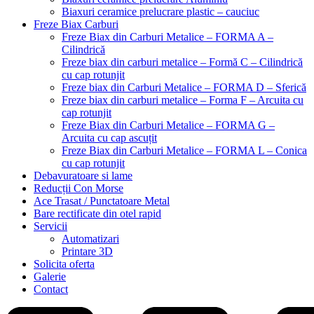
Biaxuri ceramice prelucrare plastic – cauciuc
Freze Biax Carburi
Freze Biax din Carburi Metalice – FORMA A –
Cilindrică
Freze biax din carburi metalice – Formă C – Cilindrică
cu cap rotunjit
Freze biax din Carburi Metalice – FORMA D – Sferică
Freze biax din carburi metalice – Forma F – Arcuita cu
cap rotunjit
Freze Biax din Carburi Metalice – FORMA G –
Arcuita cu cap ascuțit
Freze Biax din Carburi Metalice – FORMA L – Conica
cu cap rotunjit
Debavuratoare si lame
Reducții Con Morse
Ace Trasat / Punctatoare Metal
Bare rectificate din otel rapid
Servicii
Automatizari
Printare 3D
Solicita oferta
Galerie
Contact