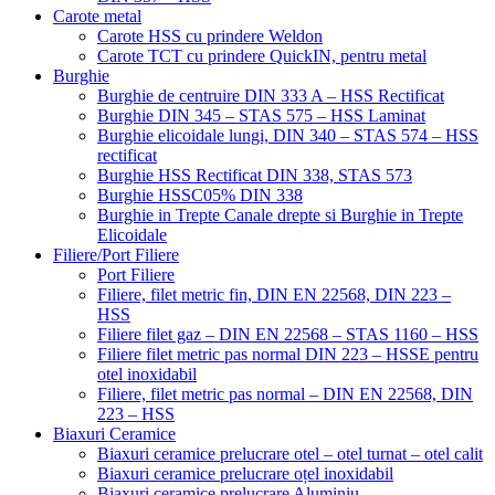
Carote metal
Carote HSS cu prindere Weldon
Carote TCT cu prindere QuickIN, pentru metal
Burghie
Burghie de centruire DIN 333 A – HSS Rectificat
Burghie DIN 345 – STAS 575 – HSS Laminat
Burghie elicoidale lungi, DIN 340 – STAS 574 – HSS
rectificat
Burghie HSS Rectificat DIN 338, STAS 573
Burghie HSSC05% DIN 338
Burghie in Trepte Canale drepte si Burghie in Trepte
Elicoidale
Filiere/Port Filiere
Port Filiere
Filiere, filet metric fin, DIN EN 22568, DIN 223 –
HSS
Filiere filet gaz – DIN EN 22568 – STAS 1160 – HSS
Filiere filet metric pas normal DIN 223 – HSSE pentru
otel inoxidabil
Filiere, filet metric pas normal – DIN EN 22568, DIN
223 – HSS
Biaxuri Ceramice
Biaxuri ceramice prelucrare otel – otel turnat – otel calit
Biaxuri ceramice prelucrare oțel inoxidabil
Biaxuri ceramice prelucrare Aluminiu