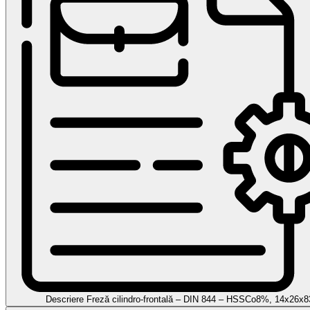
Descriere Freză cilindro-frontală – DIN 844 – HSSCo8%, 14x26x