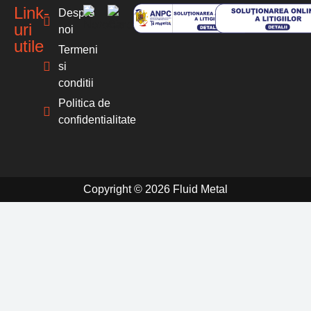
Link-
Despre
uri
noi
utile
Termeni
si
conditii
Politica de
confidentialitate
Copyright © 2026 Fluid Metal