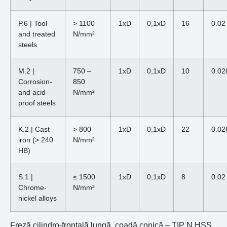
P.6 | Tool
> 1100
1xD
0,1xD
16
0.02
and treated
N/mm²
steels
M.2 |
750 –
1xD
0,1xD
10
0.02
Corrosion-
850
and acid-
N/mm²
proof steels
K.2 | Cast
> 800
1xD
0,1xD
22
0.02
iron (> 240
N/mm²
HB)
S.1 |
≤ 1500
1xD
0,1xD
8
0.02
Chrome-
N/mm²
nickel alloys
Freză cilindro-frontală lungă, coadă conică – TIP N HSS