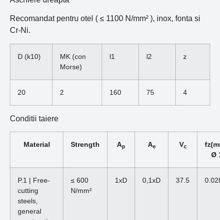
Recomandat pentru otel ( ≤ 1100 N/mm² ), inox, fonta si
Cr-Ni.
D (k10)
MK (con
l1
l2
z
Morse)
20
2
160
75
4
Conditii taiere
Material
Strength
A
A
V
fz(m
p
e
c
Ø 
P.1 | Free-
≤ 600
1xD
0,1xD
37.5
0.02
cutting
N/mm²
steels,
general