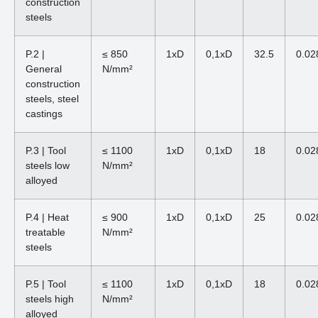
construction
steels
P.2 |
≤ 850
1xD
0,1xD
32.5
0.02
General
N/mm²
construction
steels, steel
castings
P.3 | Tool
≤ 1100
1xD
0,1xD
18
0.02
steels low
N/mm²
alloyed
P.4 | Heat
≤ 900
1xD
0,1xD
25
0.02
treatable
N/mm²
steels
P.5 | Tool
≤ 1100
1xD
0,1xD
18
0.02
steels high
N/mm²
alloyed