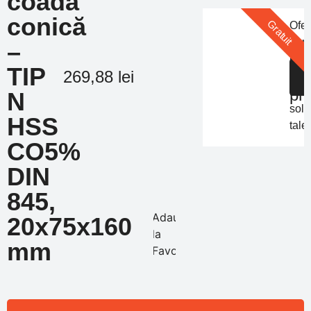
coadă
conică
Gratuit
Ofer
pers
–
Of
in
TIP
de
S
269,88
lei
func
pr
de
N
solic
HSS
tale
CO5%
DIN
845,
Adauga
20x75x160
la
mm
Favorite