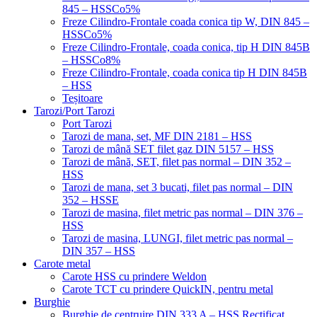
845 – HSSCo5%
Freze Cilindro-Frontale coada conica tip W, DIN 845 –
HSSCo5%
Freze Cilindro-Frontale, coada conica, tip H DIN 845B
– HSSCo8%
Freze Cilindro-Frontale, coada conica tip H DIN 845B
– HSS
Teșitoare
Tarozi/Port Tarozi
Port Tarozi
Tarozi de mana, set, MF DIN 2181 – HSS
Tarozi de mână SET filet gaz DIN 5157 – HSS
Tarozi de mână, SET, filet pas normal – DIN 352 –
HSS
Tarozi de mana, set 3 bucati, filet pas normal – DIN
352 – HSSE
Tarozi de masina, filet metric pas normal – DIN 376 –
HSS
Tarozi de masina, LUNGI, filet metric pas normal –
DIN 357 – HSS
Carote metal
Carote HSS cu prindere Weldon
Carote TCT cu prindere QuickIN, pentru metal
Burghie
Burghie de centruire DIN 333 A – HSS Rectificat