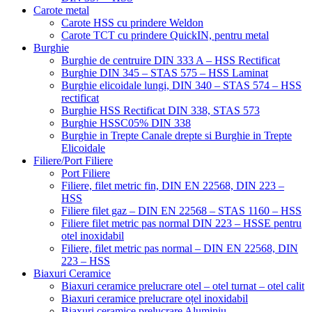
Carote metal
Carote HSS cu prindere Weldon
Carote TCT cu prindere QuickIN, pentru metal
Burghie
Burghie de centruire DIN 333 A – HSS Rectificat
Burghie DIN 345 – STAS 575 – HSS Laminat
Burghie elicoidale lungi, DIN 340 – STAS 574 – HSS
rectificat
Burghie HSS Rectificat DIN 338, STAS 573
Burghie HSSC05% DIN 338
Burghie in Trepte Canale drepte si Burghie in Trepte
Elicoidale
Filiere/Port Filiere
Port Filiere
Filiere, filet metric fin, DIN EN 22568, DIN 223 –
HSS
Filiere filet gaz – DIN EN 22568 – STAS 1160 – HSS
Filiere filet metric pas normal DIN 223 – HSSE pentru
otel inoxidabil
Filiere, filet metric pas normal – DIN EN 22568, DIN
223 – HSS
Biaxuri Ceramice
Biaxuri ceramice prelucrare otel – otel turnat – otel calit
Biaxuri ceramice prelucrare oțel inoxidabil
Biaxuri ceramice prelucrare Aluminiu