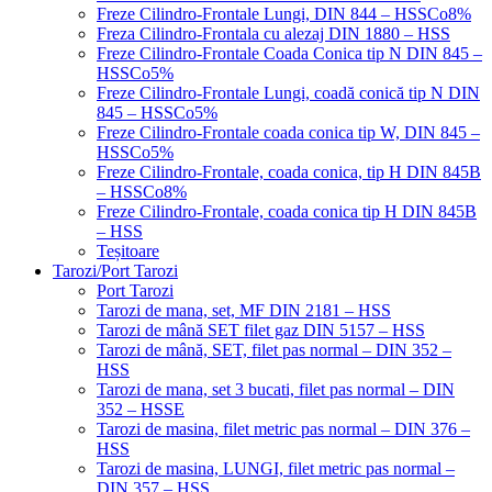
Freze Cilindro-Frontale Lungi, DIN 844 – HSSCo8%
Freza Cilindro-Frontala cu alezaj DIN 1880 – HSS
Freze Cilindro-Frontale Coada Conica tip N DIN 845 –
HSSCo5%
Freze Cilindro-Frontale Lungi, coadă conică tip N DIN
845 – HSSCo5%
Freze Cilindro-Frontale coada conica tip W, DIN 845 –
HSSCo5%
Freze Cilindro-Frontale, coada conica, tip H DIN 845B
– HSSCo8%
Freze Cilindro-Frontale, coada conica tip H DIN 845B
– HSS
Teșitoare
Tarozi/Port Tarozi
Port Tarozi
Tarozi de mana, set, MF DIN 2181 – HSS
Tarozi de mână SET filet gaz DIN 5157 – HSS
Tarozi de mână, SET, filet pas normal – DIN 352 –
HSS
Tarozi de mana, set 3 bucati, filet pas normal – DIN
352 – HSSE
Tarozi de masina, filet metric pas normal – DIN 376 –
HSS
Tarozi de masina, LUNGI, filet metric pas normal –
DIN 357 – HSS