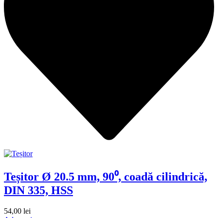
Teșitor Ø 20.5 mm, 90⁰, coadă cilindrică,
DIN 335, HSS
54,00
lei