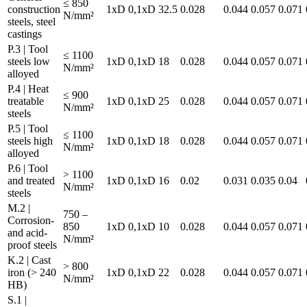
≤ 850
construction
1xD
0,1xD
32.5
0.028
0.044
0.057
0.071
N/mm²
steels, steel
castings
P.3 | Tool
≤ 1100
steels low
1xD
0,1xD
18
0.028
0.044
0.057
0.071
N/mm²
alloyed
P.4 | Heat
≤ 900
treatable
1xD
0,1xD
25
0.028
0.044
0.057
0.071
N/mm²
steels
P.5 | Tool
≤ 1100
steels high
1xD
0,1xD
18
0.028
0.044
0.057
0.071
N/mm²
alloyed
P.6 | Tool
> 1100
and treated
1xD
0,1xD
16
0.02
0.031
0.035
0.04
N/mm²
steels
M.2 |
750 –
Corrosion-
850
1xD
0,1xD
10
0.028
0.044
0.057
0.071
and acid-
N/mm²
proof steels
K.2 | Cast
> 800
iron (> 240
1xD
0,1xD
22
0.028
0.044
0.057
0.071
N/mm²
HB)
S.1 |