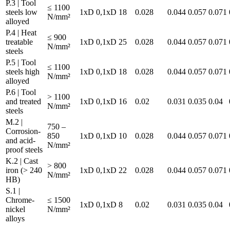
P.3 | Tool
≤ 1100
steels low
1xD
0,1xD
18
0.028
0.044
0.057
0.071
N/mm²
alloyed
P.4 | Heat
≤ 900
treatable
1xD
0,1xD
25
0.028
0.044
0.057
0.071
N/mm²
steels
P.5 | Tool
≤ 1100
steels high
1xD
0,1xD
18
0.028
0.044
0.057
0.071
N/mm²
alloyed
P.6 | Tool
> 1100
and treated
1xD
0,1xD
16
0.02
0.031
0.035
0.04
N/mm²
steels
M.2 |
750 –
Corrosion-
850
1xD
0,1xD
10
0.028
0.044
0.057
0.071
and acid-
N/mm²
proof steels
K.2 | Cast
> 800
iron (> 240
1xD
0,1xD
22
0.028
0.044
0.057
0.071
N/mm²
HB)
S.1 |
Chrome-
≤ 1500
1xD
0,1xD
8
0.02
0.031
0.035
0.04
nickel
N/mm²
alloys