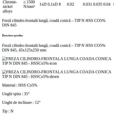
Chrome-
≤ 1500
1xD
0,1xD
8
0.02
0.031
0.035
0.04
nickel
N/mm²
alloys
Freză cilindro-frontală lungă, coadă conică – TIP N HSS CO5%
DIN 845
Descriere produs
Freză cilindro-frontală lungă, coadă conică – TIP N HSS CO5%
DIN 845, 45x125x250 mm
Material : HSS Co5%
Unghi spira : 35°
Unghi de inclinare : 12°
Tip : N