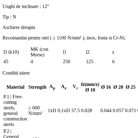
Unghi de inclinare : 12°
Tip : N
Aschiere dreapta
Recomandat pentru otel ( ≤ 1100 N/mm² ), inox, fonta si Cr-Ni.
MK (con
D (k10)
l1
l2
z
Morse)
45
4
250
125
6
Conditii taiere
fz(mm/z)
A
A
V
Material
Strength
Ø 16
Ø 20
Ø 25
p
e
c
Ø 10
P.1 | Free-
cutting
steels,
≤ 600
1xD
0,1xD
37.5
0.028
0.044
0.057
0.071
general
N/mm²
construction
steels
P.2 |
General