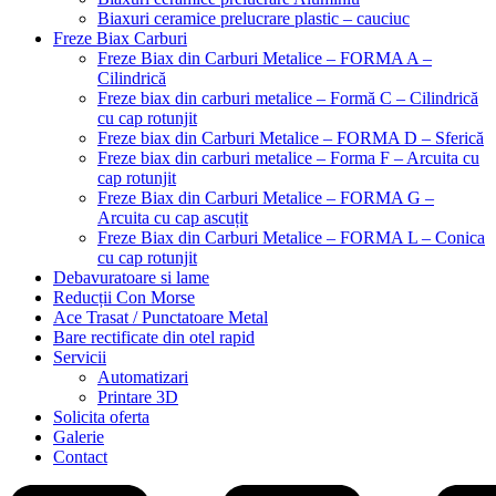
Biaxuri ceramice prelucrare plastic – cauciuc
Freze Biax Carburi
Freze Biax din Carburi Metalice – FORMA A –
Cilindrică
Freze biax din carburi metalice – Formă C – Cilindrică
cu cap rotunjit
Freze biax din Carburi Metalice – FORMA D – Sferică
Freze biax din carburi metalice – Forma F – Arcuita cu
cap rotunjit
Freze Biax din Carburi Metalice – FORMA G –
Arcuita cu cap ascuțit
Freze Biax din Carburi Metalice – FORMA L – Conica
cu cap rotunjit
Debavuratoare si lame
Reducții Con Morse
Ace Trasat / Punctatoare Metal
Bare rectificate din otel rapid
Servicii
Automatizari
Printare 3D
Solicita oferta
Galerie
Contact