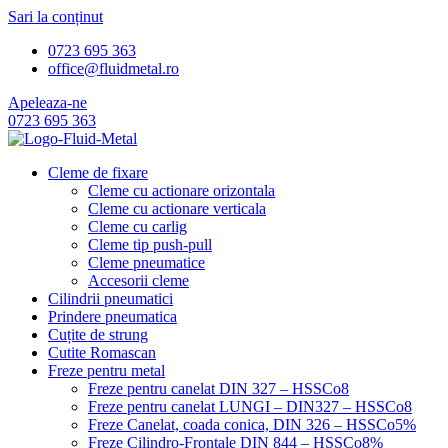
Sari la conținut
0723 695 363
office@fluidmetal.ro
Apeleaza-ne
0723 695 363
Cleme de fixare
Cleme cu actionare orizontala
Cleme cu actionare verticala
Cleme cu carlig
Cleme tip push-pull
Cleme pneumatice
Accesorii cleme
Cilindrii pneumatici
Prindere pneumatica
Cuțite de strung
Cutite Romascan
Freze pentru metal
Freze pentru canelat DIN 327 – HSSCo8
Freze pentru canelat LUNGI – DIN327 – HSSCo8
Freze Canelat, coada conica, DIN 326 – HSSCo5%
Freze Cilindro-Frontale DIN 844 – HSSCo8%