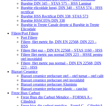
Burghie DIN 345 – STAS 575 – HSS Laminat
Burghie elicoidale lungi, DIN 340 – STAS 574 – HSS
rectificat
Burghie HSS Rectificat DIN 338, STAS 573
Burghie HSSC05% DIN 338
Burghie in Trepte Canale drepte si Burghie in Trepte
Elicoidale
Filiere/Port Filiere
Port Filiere
Filiere, filet metric fin, DIN EN 22568, DIN 223 –
HSS
Filiere filet gaz – DIN EN 22568 – STAS 1160 – HSS
Filiere filet metric pas normal DIN 223 – HSSE pentru
otel inoxidabil
Filiere, filet metric pas normal – DIN EN 22568, DIN
223 – HSS
Biaxuri Ceramice
Biaxuri ceramice prelucrare otel – otel turnat – otel calit
Biaxuri ceramice prelucrare oțel inoxidabil
Biaxuri ceramice prelucrare Aluminiu
Biaxuri ceramice prelucrare plastic – cauciuc
Freze Biax Carburi
Freze Biax din Carburi Metalice – FORMA A –
Cilindrică
Freze biax din carburi metalice – Formă C – Cilindrică