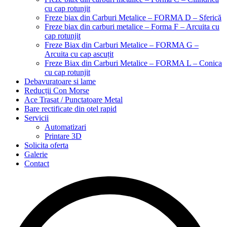
cu cap rotunjit
Freze biax din Carburi Metalice – FORMA D – Sferică
Freze biax din carburi metalice – Forma F – Arcuita cu
cap rotunjit
Freze Biax din Carburi Metalice – FORMA G –
Arcuita cu cap ascuțit
Freze Biax din Carburi Metalice – FORMA L – Conica
cu cap rotunjit
Debavuratoare si lame
Reducții Con Morse
Ace Trasat / Punctatoare Metal
Bare rectificate din otel rapid
Servicii
Automatizari
Printare 3D
Solicita oferta
Galerie
Contact