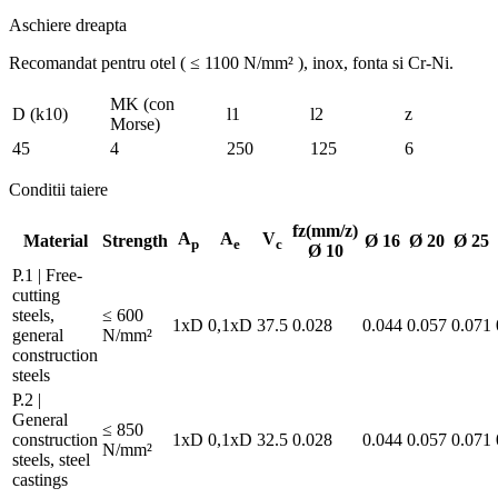
Aschiere dreapta
Recomandat pentru otel ( ≤ 1100 N/mm² ), inox, fonta si Cr-Ni.
MK (con
D (k10)
l1
l2
z
Morse)
45
4
250
125
6
Conditii taiere
fz(mm/z)
A
A
V
Material
Strength
Ø 16
Ø 20
Ø 25
p
e
c
Ø 10
P.1 | Free-
cutting
steels,
≤ 600
1xD
0,1xD
37.5
0.028
0.044
0.057
0.071
general
N/mm²
construction
steels
P.2 |
General
≤ 850
construction
1xD
0,1xD
32.5
0.028
0.044
0.057
0.071
N/mm²
steels, steel
castings