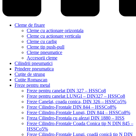
Cleme de fixare
Cleme cu actionare orizontala
Cleme cu actionare verticala
Cleme cu carlig
Cleme tip push-pull
Cleme pneumatice
Accesorii cleme
Cilindrii pneumatici
Prindere pneumatica
Cuțite de strung
Cutite Romascan
Freze pentru metal
Freze pentru canelat DIN 327 – HSSCo8
Freze pentru canelat LUNGI – DIN327 – HSSCo8
Freze Canelat, coada conica, DIN 326 – HSSCo5%
Freze Cilindro-Frontale DIN 844 – HSSCo8%
Freze Cilindro-Frontale Lungi, DIN 844 – HSSCo8%
Freza Cilindro-Frontala cu alezaj DIN 1880 – HSS
Freze Cilindro-Frontale Coada Conica tip N DIN 845 –
HSSCo5%
Freze Cilindro-Frontale Lungi, coadă conică tip N DIN