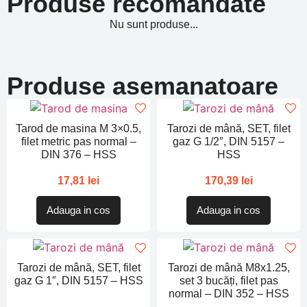
Produse recomandate
Nu sunt produse...
Produse asemanatoare
Tarod de masina M 3×0.5,
Tarozi de mână, SET, filet
filet metric pas normal –
gaz G 1/2″, DIN 5157 –
DIN 376 – HSS
HSS
17,81
lei
170,39
lei
Adauga in cos
Adauga in cos
Tarozi de mână, SET, filet
Tarozi de mână M8x1.25,
gaz G 1″, DIN 5157 – HSS
set 3 bucăți, filet pas
normal – DIN 352 – HSS