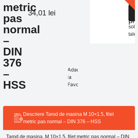
Of
metric
in
de
S
34,01
lei
func
pas
pr
de
normal
solic
tale
–
DIN
376
Adauga
–
la
HSS
Favorite
Descriere Tarod de masina M 10×1.5, filet
metric pas normal – DIN 376 – HSS
Tarod de masina, M 10×1.5, filet metric pas normal – DIN