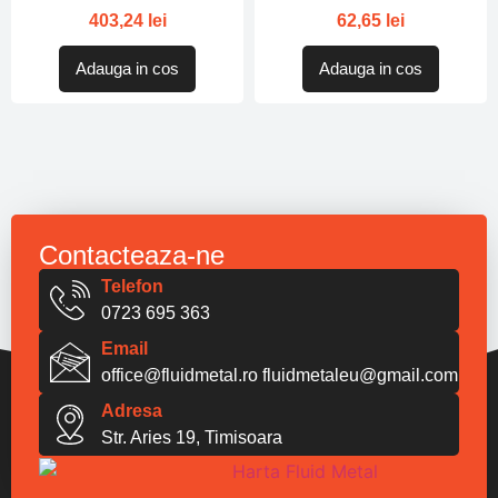
403,24
lei
62,65
lei
Adauga in cos
Adauga in cos
Contacteaza-ne
Telefon
0723 695 363
Email
office@fluidmetal.ro
fluidmetaleu@gmail.com
Adresa
Str. Aries 19, Timisoara