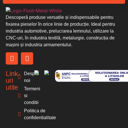
Descoperă produse versatile și indispensabile pentru
fixarea pieselor în orice linie de producție. Ideal pentru
industria automotive, prelucrarea lemnului, utilizare la
CNC-uri, în industria textilă, metalurgie, construcția de
mașini și industria armamentului.
Link-
Despre
uri
noi
utile
Termeni
si
conditii
Politica de
confidentialitate