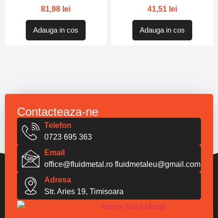
81,98
lei
41,51
lei
Adauga in cos
Adauga in cos
Contacteaza-ne
Telefon
0723 695 363
Email
office@fluidmetal.ro
fluidmetaleu@gmail.com
Adresa
Str. Aries 19, Timisoara