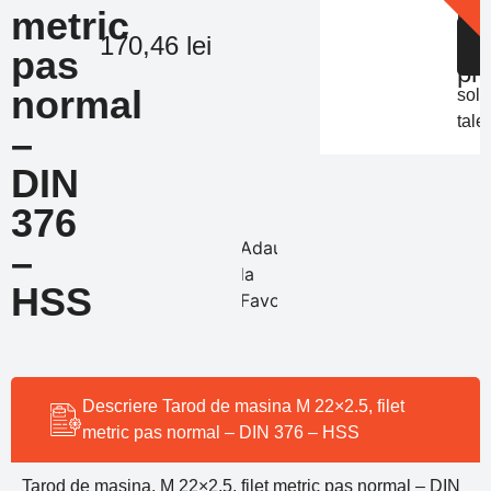
Of
metric
in
de
S
170,46
lei
func
pas
pr
de
normal
solic
tale
–
DIN
376
Adauga
–
la
HSS
Favorite
Descriere Tarod de masina M 22×2.5, filet
metric pas normal – DIN 376 – HSS
Tarod de masina, M 22×2.5, filet metric pas normal – DIN