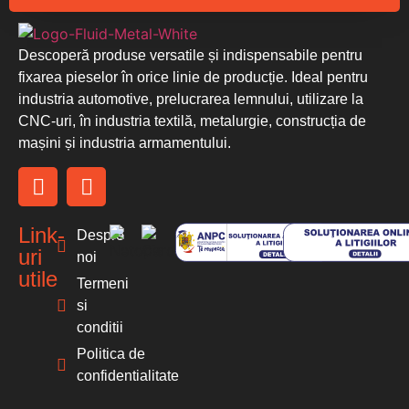
Descoperă produse versatile și indispensabile pentru
fixarea pieselor în orice linie de producție. Ideal pentru
industria automotive, prelucrarea lemnului, utilizare la
CNC-uri, în industria textilă, metalurgie, construcția de
mașini și industria armamentului.
Link-
Despre
uri
noi
utile
Termeni
si
conditii
Politica de
confidentialitate