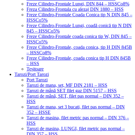
Freze Cilindro-Frontale Lungi, DIN 844 – HSSCo8%
Freza Cilindro-Frontala cu alezaj DIN 1880 – HSS
Freze Cilindro-Frontale Coada Conica tip N DIN 845 –
HSSCo5%
Freze Cilindro-Frontale Lungi, coadă conică tip N DIN
845 – HSSCo5%
Freze Cilindro-Frontale coada conica tip W, DIN 845 –
HSSCo5%
Freze Cilindro-Frontale, coada conica, tip H DIN 845B
– HSSCo8%
Freze Cilindro-Frontale, coada conica tip H DIN 845B
– HSS
Teșitoare
Tarozi/Port Tarozi
Port Tarozi
Tarozi de mana, set, MF DIN 2181 – HSS
Tarozi de mână SET filet gaz DIN 5157 – HSS
Tarozi de mână, SET, filet pas normal – DIN 352 –
HSS
Tarozi de mana, set 3 bucati, filet pas normal – DIN
352 – HSSE
Tarozi de masina, filet metric pas normal – DIN 376 –
HSS
Tarozi de masina, LUNGI, filet metric pas normal –
DIN 357 – HSS