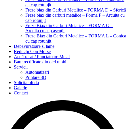
cu cap rotunjit
Freze biax din Carburi Metalice – FORMA D – Sferică
Freze biax din carburi metalice – Forma F – Arcuita cu
cap rotunjit
Freze Biax din Carburi Metalice – FORMA G –
Arcuita cu cap ascuțit
Freze Biax din Carburi Metalice – FORMA L – Conica
cu cap rotunjit
Debavuratoare si lame
Reducții Con Morse
Ace Trasat / Punctatoare Metal
Bare rectificate din otel rapid
Servicii
Automatizari
Printare 3D
Solicita oferta
Galerie
Contact