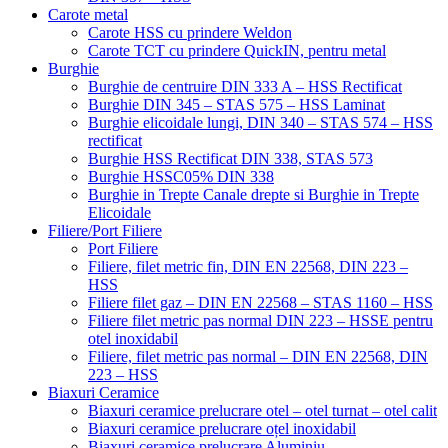
Carote metal
Carote HSS cu prindere Weldon
Carote TCT cu prindere QuickIN, pentru metal
Burghie
Burghie de centruire DIN 333 A – HSS Rectificat
Burghie DIN 345 – STAS 575 – HSS Laminat
Burghie elicoidale lungi, DIN 340 – STAS 574 – HSS
rectificat
Burghie HSS Rectificat DIN 338, STAS 573
Burghie HSSC05% DIN 338
Burghie in Trepte Canale drepte si Burghie in Trepte
Elicoidale
Filiere/Port Filiere
Port Filiere
Filiere, filet metric fin, DIN EN 22568, DIN 223 –
HSS
Filiere filet gaz – DIN EN 22568 – STAS 1160 – HSS
Filiere filet metric pas normal DIN 223 – HSSE pentru
otel inoxidabil
Filiere, filet metric pas normal – DIN EN 22568, DIN
223 – HSS
Biaxuri Ceramice
Biaxuri ceramice prelucrare otel – otel turnat – otel calit
Biaxuri ceramice prelucrare oțel inoxidabil
Biaxuri ceramice prelucrare Aluminiu