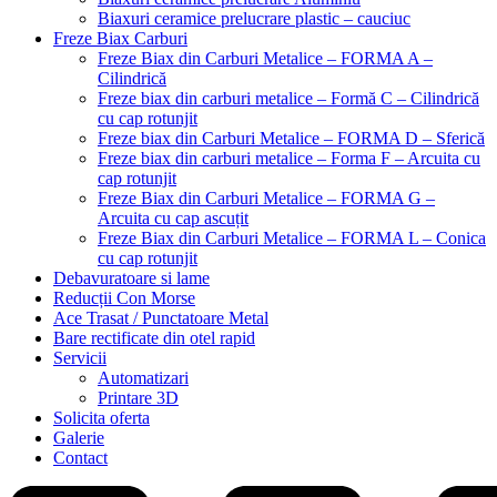
Biaxuri ceramice prelucrare plastic – cauciuc
Freze Biax Carburi
Freze Biax din Carburi Metalice – FORMA A –
Cilindrică
Freze biax din carburi metalice – Formă C – Cilindrică
cu cap rotunjit
Freze biax din Carburi Metalice – FORMA D – Sferică
Freze biax din carburi metalice – Forma F – Arcuita cu
cap rotunjit
Freze Biax din Carburi Metalice – FORMA G –
Arcuita cu cap ascuțit
Freze Biax din Carburi Metalice – FORMA L – Conica
cu cap rotunjit
Debavuratoare si lame
Reducții Con Morse
Ace Trasat / Punctatoare Metal
Bare rectificate din otel rapid
Servicii
Automatizari
Printare 3D
Solicita oferta
Galerie
Contact