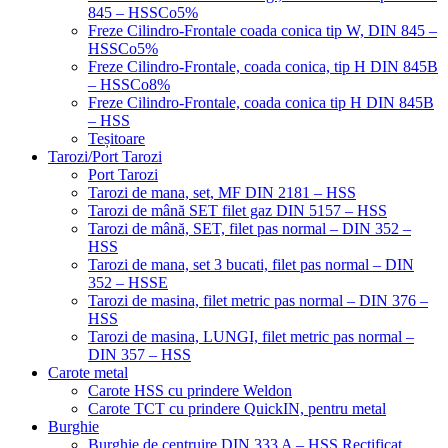
845 – HSSCo5%
Freze Cilindro-Frontale coada conica tip W, DIN 845 –
HSSCo5%
Freze Cilindro-Frontale, coada conica, tip H DIN 845B
– HSSCo8%
Freze Cilindro-Frontale, coada conica tip H DIN 845B
– HSS
Teșitoare
Tarozi/Port Tarozi
Port Tarozi
Tarozi de mana, set, MF DIN 2181 – HSS
Tarozi de mână SET filet gaz DIN 5157 – HSS
Tarozi de mână, SET, filet pas normal – DIN 352 –
HSS
Tarozi de mana, set 3 bucati, filet pas normal – DIN
352 – HSSE
Tarozi de masina, filet metric pas normal – DIN 376 –
HSS
Tarozi de masina, LUNGI, filet metric pas normal –
DIN 357 – HSS
Carote metal
Carote HSS cu prindere Weldon
Carote TCT cu prindere QuickIN, pentru metal
Burghie
Burghie de centruire DIN 333 A – HSS Rectificat