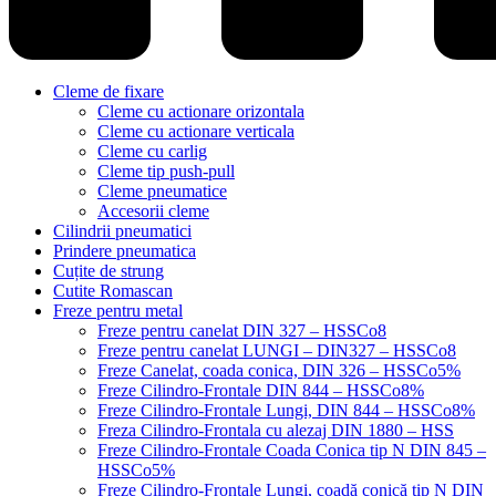
Cleme de fixare
Cleme cu actionare orizontala
Cleme cu actionare verticala
Cleme cu carlig
Cleme tip push-pull
Cleme pneumatice
Accesorii cleme
Cilindrii pneumatici
Prindere pneumatica
Cuțite de strung
Cutite Romascan
Freze pentru metal
Freze pentru canelat DIN 327 – HSSCo8
Freze pentru canelat LUNGI – DIN327 – HSSCo8
Freze Canelat, coada conica, DIN 326 – HSSCo5%
Freze Cilindro-Frontale DIN 844 – HSSCo8%
Freze Cilindro-Frontale Lungi, DIN 844 – HSSCo8%
Freza Cilindro-Frontala cu alezaj DIN 1880 – HSS
Freze Cilindro-Frontale Coada Conica tip N DIN 845 –
HSSCo5%
Freze Cilindro-Frontale Lungi, coadă conică tip N DIN