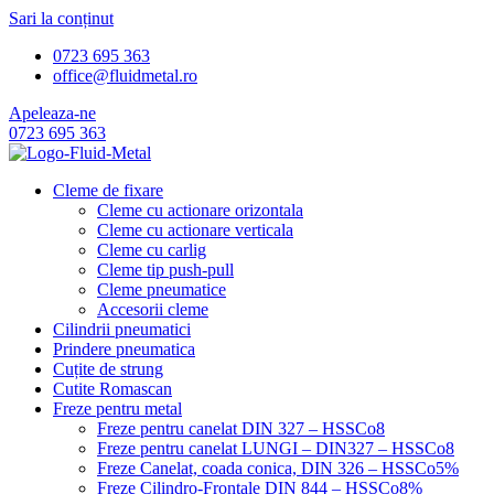
Sari la conținut
0723 695 363
office@fluidmetal.ro
Apeleaza-ne
0723 695 363
Cleme de fixare
Cleme cu actionare orizontala
Cleme cu actionare verticala
Cleme cu carlig
Cleme tip push-pull
Cleme pneumatice
Accesorii cleme
Cilindrii pneumatici
Prindere pneumatica
Cuțite de strung
Cutite Romascan
Freze pentru metal
Freze pentru canelat DIN 327 – HSSCo8
Freze pentru canelat LUNGI – DIN327 – HSSCo8
Freze Canelat, coada conica, DIN 326 – HSSCo5%
Freze Cilindro-Frontale DIN 844 – HSSCo8%