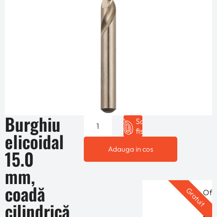
Burghiu
Solicita
fisa 3D
elicoidal
Adauga in cos
15.0
mm,
coadă
Gratuit
Ofe
cilindrică
per
Ofe
in