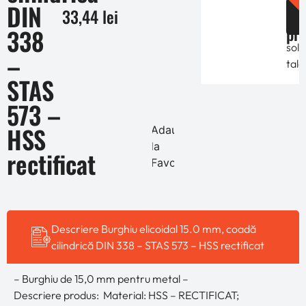
DIN
de
33,44
lei
func
pre
338
de
solic
–
tale
STAS
573 –
HSS
Adauga
la
rectificat
Favorite
Descriere Burghiu elicoidal 15.0 mm, coadă
cilindrică DIN 338 – STAS 573 – HSS rectificat
– Burghiu de 15,0 mm pentru metal –
Descriere produs: Material: HSS – RECTIFICAT;