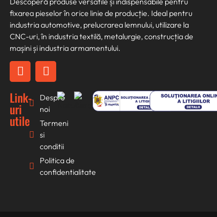
Descoperă produse versatile și indispensabile pentru
fixarea pieselor în orice linie de producție. Ideal pentru
industria automotive, prelucrarea lemnului, utilizare la
CNC-uri, în industria textilă, metalurgie, construcția de
mașini și industria armamentului.
Link-
Despre
uri
noi
utile
Termeni
si
conditii
Politica de
confidentialitate