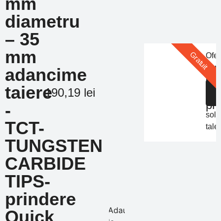
mm
diametru
– 35
mm
Gratuit
Ofer
pers
adancime
Of
in
taiere
de
S
190,19
lei
func
pr
de
-
solic
TCT-
tale
TUNGSTEN
CARBIDE
TIPS-
prindere
Adauga
Quick