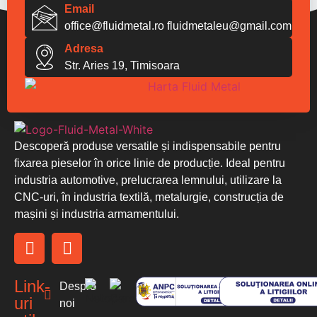
Email
office@fluidmetal.ro
fluidmetaleu@gmail.com
Adresa
Str. Aries 19, Timisoara
Descoperă produse versatile și indispensabile pentru
fixarea pieselor în orice linie de producție. Ideal pentru
industria automotive, prelucrarea lemnului, utilizare la
CNC-uri, în industria textilă, metalurgie, construcția de
mașini și industria armamentului.
Link-
Despre
uri
noi