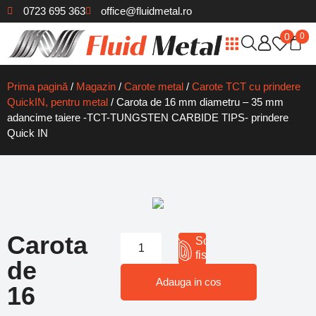
0723 695 363
office@fluidmetal.ro
0
0
Cleme de fixare
Cilindrii pneumatici
Prindere pneumatica
Cuțite de strung
Cutite Romascan
Freze pentru metal
Tarozi/Port Tarozi
Filiere/Port Filiere
Biaxuri Ceramice
Freze Biax Carburi
Debavuratoare si lame
Reducții Con Morse
Ace Trasat / Punctatoare Metal
Bare rectificate din otel rapid
Prima pagină
/
Magazin
/
Carote metal
/
Carote TCT cu prindere
QuickIN, pentru metal
/ Carota de 16 mm diametru – 35 mm
adancime taiere -TCT-TUNGSTEN CARBIDE TIPS- prindere
Quick IN
Carota
Solicita
fisa 3D
de
Adauga in cos
16