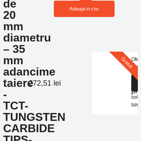
de
Adauga in cos
20
mm
diametru
– 35
mm
Gratuit
Ofer
pers
adancime
Of
in
taiere
de
S
272,51
lei
func
pr
de
-
solic
TCT-
tale
TUNGSTEN
CARBIDE
TIPS-