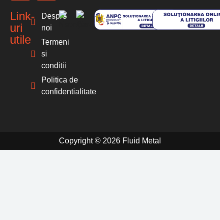
Link-
Despre
uri
noi
utile
Termeni
si
conditii
Politica de
confidentialitate
Copyright © 2026 Fluid Metal