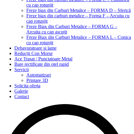
cu cap rotunjit
Freze biax din Carburi Metalice – FORMA D – Sferică
Freze biax din carburi metalice – Forma F – Arcuita cu
cap rotunjit
Freze Biax din Carburi Metalice – FORMA G –
Arcuita cu cap ascuțit
Freze Biax din Carburi Metalice – FORMA L – Conica
cu cap rotunjit
Debavuratoare si lame
Reducții Con Morse
Ace Trasat / Punctatoare Metal
Bare rectificate din otel rapid
Servicii
Automatizari
Printare 3D
Solicita oferta
Galerie
Contact