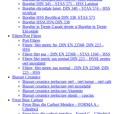
Burghie DIN 345 – STAS 575 – HSS Laminat
Burghie elicoidale lungi, DIN 340 – STAS 574 – HSS
rectificat
Burghie HSS Rectificat DIN 338, STAS 573
Burghie HSSC05% DIN 338
Burghie in Trepte Canale drepte si Burghie in Trepte
Elicoidale
Filiere/Port Filiere
Port Filiere
Filiere, filet metric fin, DIN EN 22568, DIN 223 –
HSS
Filiere filet gaz – DIN EN 22568 – STAS 1160 – HSS
Filiere filet metric pas normal DIN 223 – HSSE pentru
otel inoxidabil
Filiere, filet metric pas normal – DIN EN 22568, DIN
223 – HSS
Biaxuri Ceramice
Biaxuri ceramice prelucrare otel – otel turnat – otel calit
Biaxuri ceramice prelucrare oțel inoxidabil
Biaxuri ceramice prelucrare Aluminiu
Biaxuri ceramice prelucrare plastic – cauciuc
Freze Biax Carburi
Freze Biax din Carburi Metalice – FORMA A –
Cilindrică
Freze biax din carburi metalice – Formă C – Cilindrică