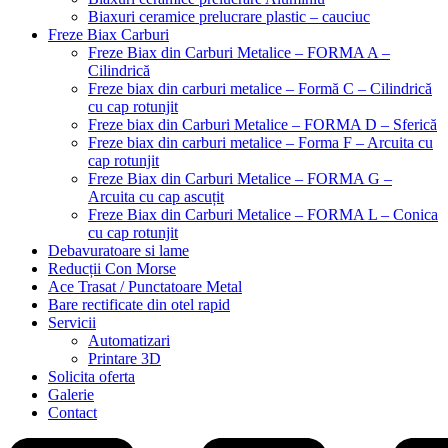
Biaxuri ceramice prelucrare plastic – cauciuc
Freze Biax Carburi
Freze Biax din Carburi Metalice – FORMA A –
Cilindrică
Freze biax din carburi metalice – Formă C – Cilindrică
cu cap rotunjit
Freze biax din Carburi Metalice – FORMA D – Sferică
Freze biax din carburi metalice – Forma F – Arcuita cu
cap rotunjit
Freze Biax din Carburi Metalice – FORMA G –
Arcuita cu cap ascuțit
Freze Biax din Carburi Metalice – FORMA L – Conica
cu cap rotunjit
Debavuratoare si lame
Reducții Con Morse
Ace Trasat / Punctatoare Metal
Bare rectificate din otel rapid
Servicii
Automatizari
Printare 3D
Solicita oferta
Galerie
Contact