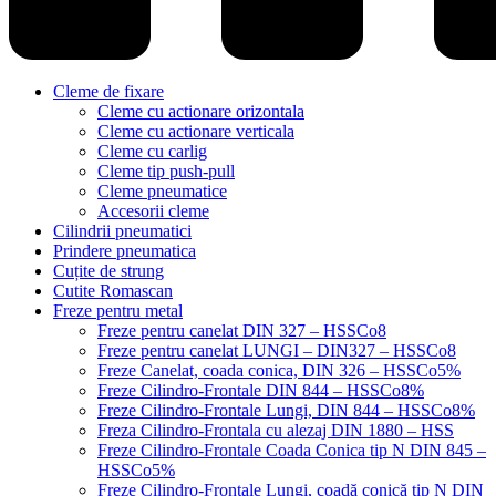
Cleme de fixare
Cleme cu actionare orizontala
Cleme cu actionare verticala
Cleme cu carlig
Cleme tip push-pull
Cleme pneumatice
Accesorii cleme
Cilindrii pneumatici
Prindere pneumatica
Cuțite de strung
Cutite Romascan
Freze pentru metal
Freze pentru canelat DIN 327 – HSSCo8
Freze pentru canelat LUNGI – DIN327 – HSSCo8
Freze Canelat, coada conica, DIN 326 – HSSCo5%
Freze Cilindro-Frontale DIN 844 – HSSCo8%
Freze Cilindro-Frontale Lungi, DIN 844 – HSSCo8%
Freza Cilindro-Frontala cu alezaj DIN 1880 – HSS
Freze Cilindro-Frontale Coada Conica tip N DIN 845 –
HSSCo5%
Freze Cilindro-Frontale Lungi, coadă conică tip N DIN