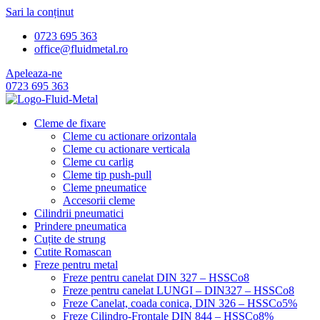
Sari la conținut
0723 695 363
office@fluidmetal.ro
Apeleaza-ne
0723 695 363
Cleme de fixare
Cleme cu actionare orizontala
Cleme cu actionare verticala
Cleme cu carlig
Cleme tip push-pull
Cleme pneumatice
Accesorii cleme
Cilindrii pneumatici
Prindere pneumatica
Cuțite de strung
Cutite Romascan
Freze pentru metal
Freze pentru canelat DIN 327 – HSSCo8
Freze pentru canelat LUNGI – DIN327 – HSSCo8
Freze Canelat, coada conica, DIN 326 – HSSCo5%
Freze Cilindro-Frontale DIN 844 – HSSCo8%