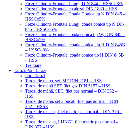
Freze Cilindro-Frontale Lungi, DIN 844 – HSSCo8%
Freza Cilindro-Frontala cu alezaj DIN 1880 – HSS
Freze Cilindro-Frontale Coada Conica tip N DIN 845 –
HSSCo5%
Freze Cilindro-Frontale Lungi, coadă conică tip N DIN
845 – HSSCo5%
Freze Cilindro-Frontale coada conica tip W, DIN 845 –
HSSCo5%
Freze Cilindro-Frontale, coada conica, tip H DIN 845B
– HSSCo8%
Freze Cilindro-Frontale, coada conica tip H DIN 845B
– HSS
Teșitoare
Tarozi/Port Tarozi
Port Tarozi
Tarozi de mana, set, MF DIN 2181 – HSS
Tarozi de mână SET filet gaz DIN 5157 – HSS
Tarozi de mână, SET, filet pas normal – DIN 352 –
HSS
Tarozi de mana, set 3 bucati, filet pas normal – DIN
352 – HSSE
Tarozi de masina, filet metric pas normal – DIN 376 –
HSS
Tarozi de masina, LUNGI, filet metric pas normal –
DIN 357 – HSS