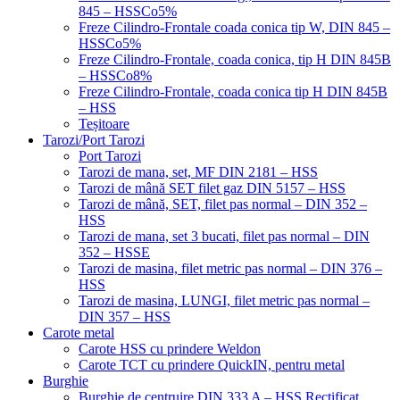
845 – HSSCo5%
Freze Cilindro-Frontale coada conica tip W, DIN 845 –
HSSCo5%
Freze Cilindro-Frontale, coada conica, tip H DIN 845B
– HSSCo8%
Freze Cilindro-Frontale, coada conica tip H DIN 845B
– HSS
Teșitoare
Tarozi/Port Tarozi
Port Tarozi
Tarozi de mana, set, MF DIN 2181 – HSS
Tarozi de mână SET filet gaz DIN 5157 – HSS
Tarozi de mână, SET, filet pas normal – DIN 352 –
HSS
Tarozi de mana, set 3 bucati, filet pas normal – DIN
352 – HSSE
Tarozi de masina, filet metric pas normal – DIN 376 –
HSS
Tarozi de masina, LUNGI, filet metric pas normal –
DIN 357 – HSS
Carote metal
Carote HSS cu prindere Weldon
Carote TCT cu prindere QuickIN, pentru metal
Burghie
Burghie de centruire DIN 333 A – HSS Rectificat