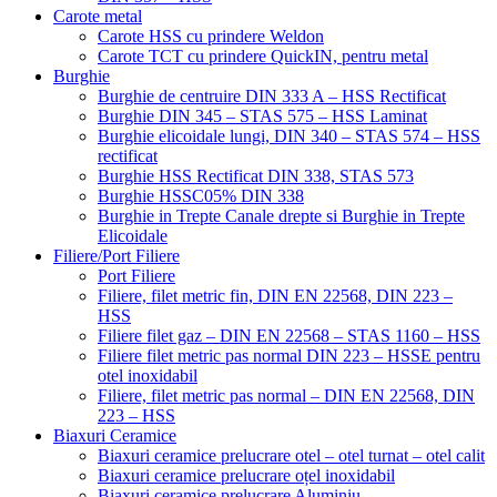
Carote metal
Carote HSS cu prindere Weldon
Carote TCT cu prindere QuickIN, pentru metal
Burghie
Burghie de centruire DIN 333 A – HSS Rectificat
Burghie DIN 345 – STAS 575 – HSS Laminat
Burghie elicoidale lungi, DIN 340 – STAS 574 – HSS
rectificat
Burghie HSS Rectificat DIN 338, STAS 573
Burghie HSSC05% DIN 338
Burghie in Trepte Canale drepte si Burghie in Trepte
Elicoidale
Filiere/Port Filiere
Port Filiere
Filiere, filet metric fin, DIN EN 22568, DIN 223 –
HSS
Filiere filet gaz – DIN EN 22568 – STAS 1160 – HSS
Filiere filet metric pas normal DIN 223 – HSSE pentru
otel inoxidabil
Filiere, filet metric pas normal – DIN EN 22568, DIN
223 – HSS
Biaxuri Ceramice
Biaxuri ceramice prelucrare otel – otel turnat – otel calit
Biaxuri ceramice prelucrare oțel inoxidabil
Biaxuri ceramice prelucrare Aluminiu