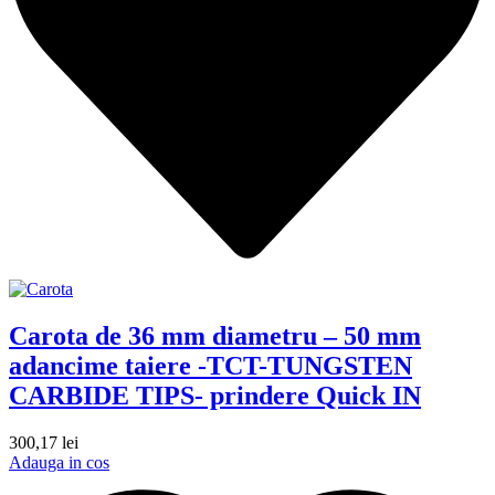
Carota de 36 mm diametru – 50 mm
adancime taiere -TCT-TUNGSTEN
CARBIDE TIPS- prindere Quick IN
300,17
lei
Adauga in cos