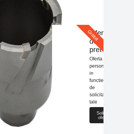
Oferta
Gratuit
de
pret
Oferta
personalizata
in
i
functie
de
solicitarile
tale
Solicita
oferta