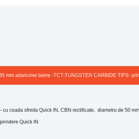
– 35 mm adancime taiere -TCT-TUNGSTEN CARBIDE TIPS- prin
oada sfreda Quick IN, CBN rectificate, diametru de 50 mm
indere Quick IN