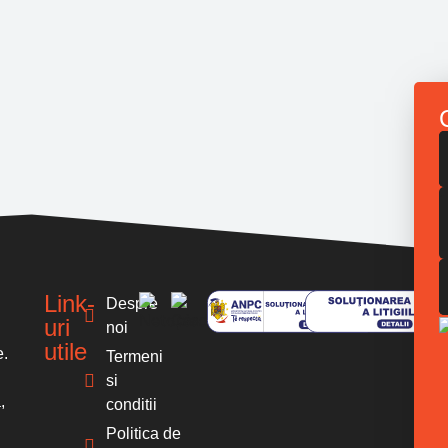
Link-
Despre
uri
noi
utile
e.
Termeni
si
,
conditii
Politica de