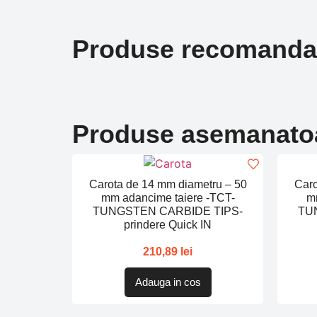
Produse recomanda
Produse asemanato
Carota de 14 mm diametru – 50
Caro
mm adancime taiere -TCT-
m
TUNGSTEN CARBIDE TIPS-
TU
prindere Quick IN
210,89
lei
Adauga in cos