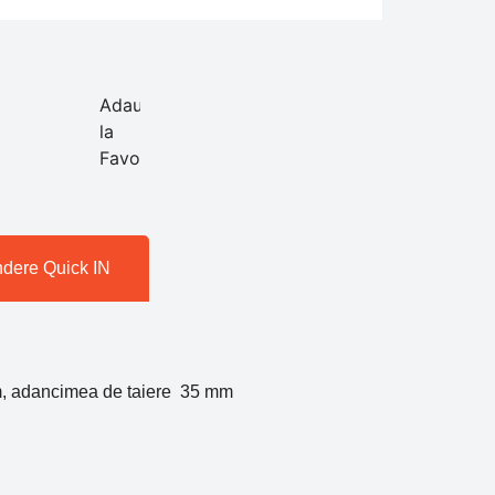
Adauga
la
Favorite
dere Quick IN
, adancimea de taiere 35 mm