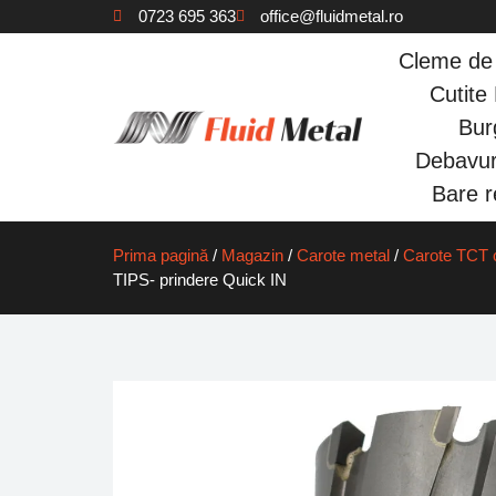
0723 695 363
office@fluidmetal.ro
Cleme de 
Cutit
Bur
Debavur
Bare re
Prima pagină
/
Magazin
/
Carote metal
/
Carote TCT c
TIPS- prindere Quick IN