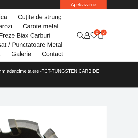
Apeleaza-ne
ica
Cuțite de strung
arozi
Carote metal
0
0
Freze Biax Carburi
at / Punctatoare Metal
a
Galerie
Contact
5 mm adancime taiere -TCT-TUNGSTEN CARBIDE
Solicita
fisa 3D
Adauga in cos