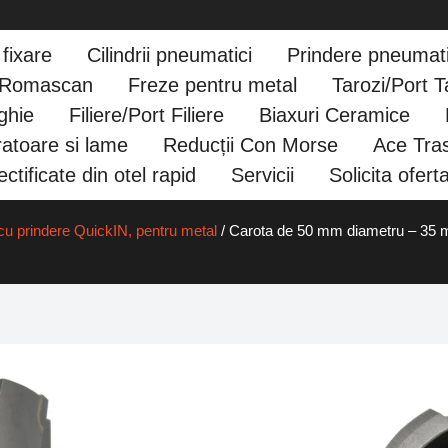
fixare
Cilindrii pneumatici
Prindere pneumat
e Romascan
Freze pentru metal
Tarozi/Port T
ghie
Filiere/Port Filiere
Biaxuri Ceramice
atoare si lame
Reducții Con Morse
Ace Tras
ctificate din otel rapid
Servicii
Solicita ofert
u prindere QuickIN, pentru metal
/ Carota de 50 mm diametru – 3
Carota
de 50
mm