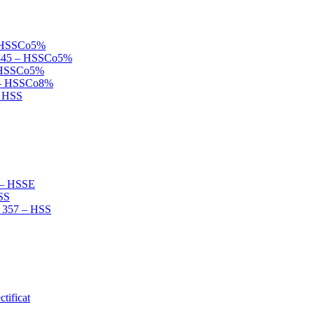
 – HSSCo5%
N 845 – HSSCo5%
 – HSSCo5%
B – HSSCo8%
– HSS
2 – HSSE
HSS
N 357 – HSS
tificat