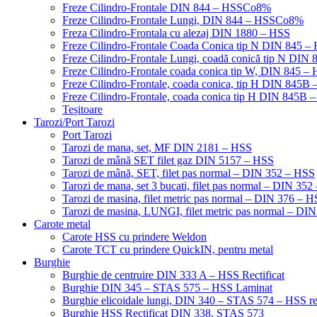
Freze Cilindro-Frontale DIN 844 – HSSCo8%
Freze Cilindro-Frontale Lungi, DIN 844 – HSSCo8%
Freza Cilindro-Frontala cu alezaj DIN 1880 – HSS
Freze Cilindro-Frontale Coada Conica tip N DIN 845
Freze Cilindro-Frontale Lungi, coadă conică tip N DI
Freze Cilindro-Frontale coada conica tip W, DIN 845
Freze Cilindro-Frontale, coada conica, tip H DIN 845
Freze Cilindro-Frontale, coada conica tip H DIN 845B 
Teșitoare
Tarozi/Port Tarozi
Port Tarozi
Tarozi de mana, set, MF DIN 2181 – HSS
Tarozi de mână SET filet gaz DIN 5157 – HSS
Tarozi de mână, SET, filet pas normal – DIN 352 – HSS
Tarozi de mana, set 3 bucati, filet pas normal – DIN 35
Tarozi de masina, filet metric pas normal – DIN 376 – 
Tarozi de masina, LUNGI, filet metric pas normal – DI
Carote metal
Carote HSS cu prindere Weldon
Carote TCT cu prindere QuickIN, pentru metal
Burghie
Burghie de centruire DIN 333 A – HSS Rectificat
Burghie DIN 345 – STAS 575 – HSS Laminat
Burghie elicoidale lungi, DIN 340 – STAS 574 – HSS rec
Burghie HSS Rectificat DIN 338, STAS 573