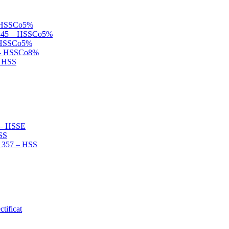
 – HSSCo5%
N 845 – HSSCo5%
 – HSSCo5%
B – HSSCo8%
– HSS
2 – HSSE
HSS
N 357 – HSS
tificat