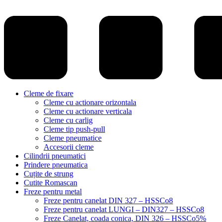
Cleme de fixare
Cleme cu actionare orizontala
Cleme cu actionare verticala
Cleme cu carlig
Cleme tip push-pull
Cleme pneumatice
Accesorii cleme
Cilindrii pneumatici
Prindere pneumatica
Cuțite de strung
Cutite Romascan
Freze pentru metal
Freze pentru canelat DIN 327 – HSSCo8
Freze pentru canelat LUNGI – DIN327 – HSSCo8
Freze Canelat, coada conica, DIN 326 – HSSCo5%