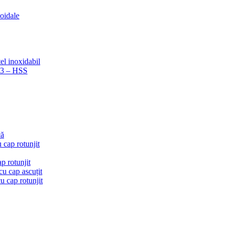
coidale
el inoxidabil
223 – HSS
că
 cap rotunjit
p rotunjit
u cap ascuțit
 cap rotunjit