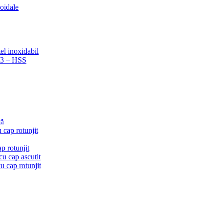
coidale
el inoxidabil
223 – HSS
că
 cap rotunjit
p rotunjit
u cap ascuțit
 cap rotunjit