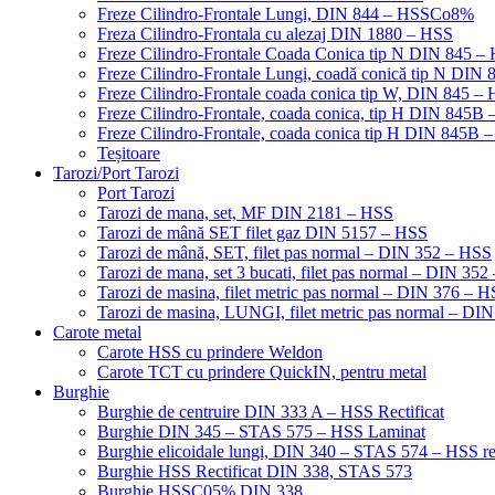
Freze Cilindro-Frontale Lungi, DIN 844 – HSSCo8%
Freza Cilindro-Frontala cu alezaj DIN 1880 – HSS
Freze Cilindro-Frontale Coada Conica tip N DIN 845
Freze Cilindro-Frontale Lungi, coadă conică tip N DI
Freze Cilindro-Frontale coada conica tip W, DIN 845
Freze Cilindro-Frontale, coada conica, tip H DIN 845
Freze Cilindro-Frontale, coada conica tip H DIN 845B 
Teșitoare
Tarozi/Port Tarozi
Port Tarozi
Tarozi de mana, set, MF DIN 2181 – HSS
Tarozi de mână SET filet gaz DIN 5157 – HSS
Tarozi de mână, SET, filet pas normal – DIN 352 – HSS
Tarozi de mana, set 3 bucati, filet pas normal – DIN 35
Tarozi de masina, filet metric pas normal – DIN 376 – 
Tarozi de masina, LUNGI, filet metric pas normal – DI
Carote metal
Carote HSS cu prindere Weldon
Carote TCT cu prindere QuickIN, pentru metal
Burghie
Burghie de centruire DIN 333 A – HSS Rectificat
Burghie DIN 345 – STAS 575 – HSS Laminat
Burghie elicoidale lungi, DIN 340 – STAS 574 – HSS rec
Burghie HSS Rectificat DIN 338, STAS 573
Burghie HSSC05% DIN 338