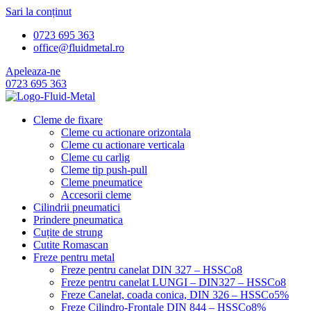
Sari la conținut
0723 695 363
office@fluidmetal.ro
Apeleaza-ne
0723 695 363
Cleme de fixare
Cleme cu actionare orizontala
Cleme cu actionare verticala
Cleme cu carlig
Cleme tip push-pull
Cleme pneumatice
Accesorii cleme
Cilindrii pneumatici
Prindere pneumatica
Cuțite de strung
Cutite Romascan
Freze pentru metal
Freze pentru canelat DIN 327 – HSSCo8
Freze pentru canelat LUNGI – DIN327 – HSSCo8
Freze Canelat, coada conica, DIN 326 – HSSCo5%
Freze Cilindro-Frontale DIN 844 – HSSCo8%