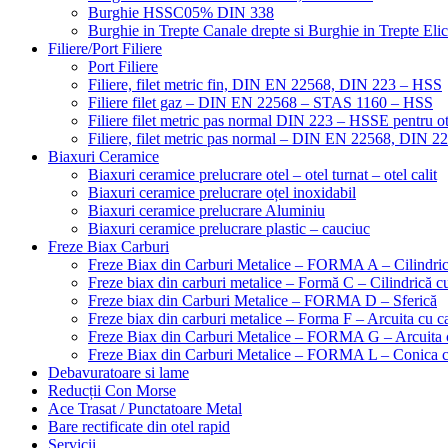
Burghie HSSC05% DIN 338
Burghie in Trepte Canale drepte si Burghie in Trepte Eli
Filiere/Port Filiere
Port Filiere
Filiere, filet metric fin, DIN EN 22568, DIN 223 – HSS
Filiere filet gaz – DIN EN 22568 – STAS 1160 – HSS
Filiere filet metric pas normal DIN 223 – HSSE pentru ot
Filiere, filet metric pas normal – DIN EN 22568, DIN 
Biaxuri Ceramice
Biaxuri ceramice prelucrare otel – otel turnat – otel calit
Biaxuri ceramice prelucrare oțel inoxidabil
Biaxuri ceramice prelucrare Aluminiu
Biaxuri ceramice prelucrare plastic – cauciuc
Freze Biax Carburi
Freze Biax din Carburi Metalice – FORMA A – Cilindri
Freze biax din carburi metalice – Formă C – Cilindrică cu
Freze biax din Carburi Metalice – FORMA D – Sferică
Freze biax din carburi metalice – Forma F – Arcuita cu ca
Freze Biax din Carburi Metalice – FORMA G – Arcuita c
Freze Biax din Carburi Metalice – FORMA L – Conica cu
Debavuratoare si lame
Reducții Con Morse
Ace Trasat / Punctatoare Metal
Bare rectificate din otel rapid
Servicii