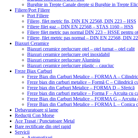
Burghie in Trepte Canale drepte si Burghie in Trepte Eli
Filiere/Port Filiere
Port Filiere
Filiere, filet metric fin, DIN EN 22568, DIN 223 – HSS
Filiere filet gaz – DIN EN 22568 – STAS 1160 – HSS
Filiere filet metric pas normal DIN 223 – HSSE pentru ot
Filiere, filet metric pas normal – DIN EN 22568, DIN 
Biaxuri Ceramice
Biaxuri ceramice prelucrare otel – otel turnat – otel calit
Biaxuri ceramice prelucrare oțel inoxidabil
Biaxuri ceramice prelucrare Aluminiu
Biaxuri ceramice prelucrare plastic – cauciuc
Freze Biax Carburi
Freze Biax din Carburi Metalice – FORMA A – Cilindri
Freze biax din carburi metalice – Formă C – Cilindrică cu
Freze biax din Carburi Metalice – FORMA D – Sferică
Freze biax din carburi metalice – Forma F – Arcuita cu ca
Freze Biax din Carburi Metalice – FORMA G – Arcuita c
Freze Biax din Carburi Metalice – FORMA L – Conica cu
Debavuratoare si lame
Reducții Con Morse
Ace Trasat / Punctatoare Metal
Bare rectificate din otel rapid
Servicii
Automatizari